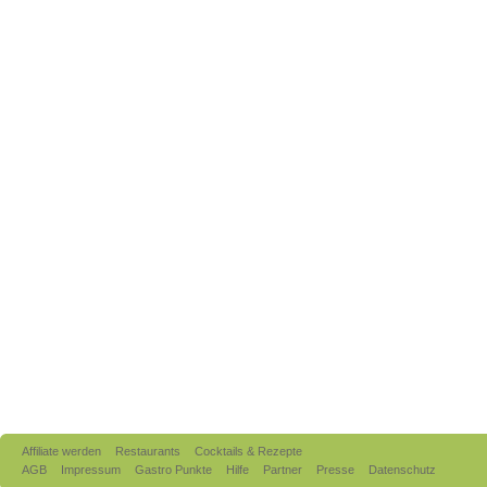
Affiliate werden
Restaurants
Cocktails & Rezepte
AGB
Impressum
Gastro Punkte
Hilfe
Partner
Presse
Datenschutz