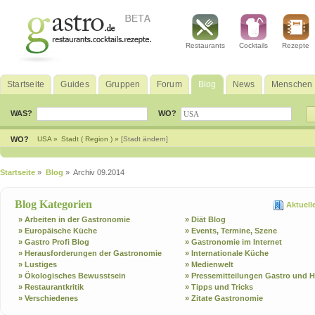
Restaurants
Cocktails
Rezepte
Startseite
Guides
Gruppen
Forum
Blog
News
Menschen
WAS?
WO?
WO?
USA »
Stadt ( Region ) »
[Stadt ändern]
Startseite
»
Blog
» Archiv 09.2014
Blog Kategorien
Aktuell
» Arbeiten in der Gastronomie
» Diät Blog
» Europäische Küche
» Events, Termine, Szene
» Gastro Profi Blog
» Gastronomie im Internet
» Herausforderungen der Gastronomie
» Internationale Küche
» Lustiges
» Medienwelt
» Ökologisches Bewusstsein
» Pressemitteilungen Gastro und H
» Restaurantkritik
» Tipps und Tricks
» Verschiedenes
» Zitate Gastronomie