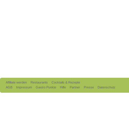
Affiliate werden
Restaurants
Cocktails & Rezepte
AGB
Impressum
Gastro Punkte
Hilfe
Partner
Presse
Datenschutz