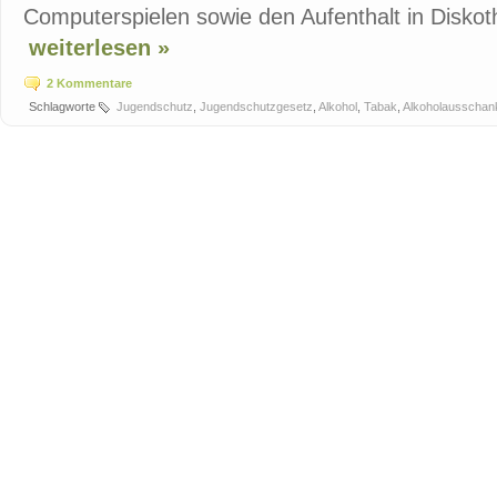
Computerspielen sowie den Aufenthalt in Diskot
weiterlesen »
2 Kommentare
Schlagworte
Jugendschutz
,
Jugendschutzgesetz
,
Alkohol
,
Tabak
,
Alkoholausschan