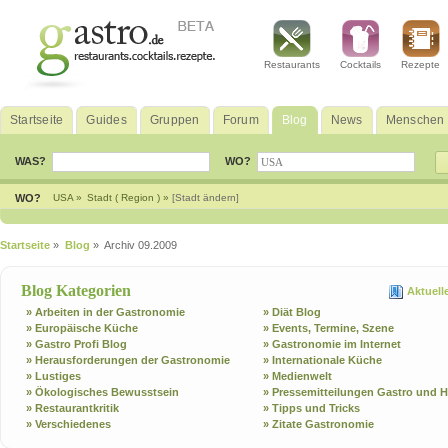
Restaurants
Cocktails
Rezepte
Startseite
Guides
Gruppen
Forum
Blog
News
Menschen
WAS?
WO?
WO?
USA »
Stadt ( Region ) »
[Stadt ändern]
Startseite
»
Blog
» Archiv 09.2009
Blog Kategorien
Aktuell
» Arbeiten in der Gastronomie
» Diät Blog
» Europäische Küche
» Events, Termine, Szene
» Gastro Profi Blog
» Gastronomie im Internet
» Herausforderungen der Gastronomie
» Internationale Küche
» Lustiges
» Medienwelt
» Ökologisches Bewusstsein
» Pressemitteilungen Gastro und H
» Restaurantkritik
» Tipps und Tricks
» Verschiedenes
» Zitate Gastronomie