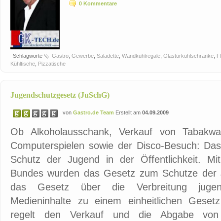
0 Kommentare
Schlagworte
Gastro
,
Gewerbe
,
Saladette
,
Wandkühlregale
,
Glastürkühlschränke
,
F
Kühltische
,
Pizzatische
Jugendschutzgesetz (JuSchG)
von
Gastro.de Team
Erstellt am
04.09.2009
Ob Alkoholausschank, Verkauf von Tabakw
Computerspielen sowie der Disco-Besuch: Da
Schutz der Jugend in der Öffentlichkeit. M
Bundes wurden das Gesetz zum Schutze der Ju
das Gesetz über die Verbreitung jugend
Medieninhalte zu einem einheitlichen Gese
regelt den Verkauf und die Abgabe von 