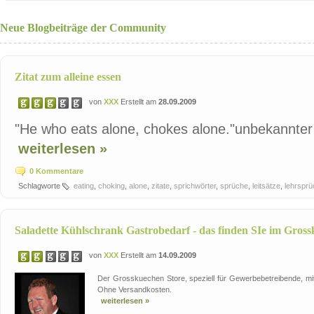
Neue Blogbeiträge der Community
Zitat zum alleine essen
von
XXX
Erstellt am
28.09.2009
"He who eats alone, chokes alone."unbekannter
weiterlesen »
0 Kommentare
Schlagworte
eating
,
choking
,
alone
,
zitate
,
sprichwörter
,
sprüche
,
leitsätze
,
lehrspr
Saladette Kühlschrank Gastrobedarf - das finden SIe im Gros
von
XXX
Erstellt am
14.09.2009
Der Grosskuechen Store, speziell für Gewerbebetreibende, mit
Ohne Versandkosten.
weiterlesen »