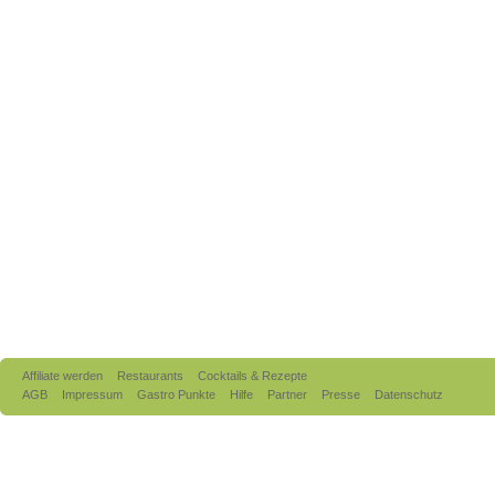
Affiliate werden
Restaurants
Cocktails & Rezepte
AGB
Impressum
Gastro Punkte
Hilfe
Partner
Presse
Datenschutz