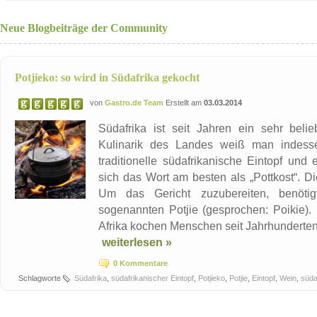
Neue Blogbeiträge der Community
Potjieko: so wird in Südafrika gekocht
von
Gastro.de Team
Erstellt am
03.03.2014
Südafrika ist seit Jahren ein sehr beli
Kulinarik des Landes weiß man indessen
traditionelle südafrikanische Eintopf und 
sich das Wort am besten als „Pottkost“. Die
Um das Gericht zuzubereiten, benöti
sogenannten Potjie (gesprochen: Poikie). 
Afrika kochen Menschen seit Jahrhunderten 
weiterlesen »
0 Kommentare
Schlagworte
Südafrika
,
südafrikanischer Eintopf
,
Potjieko
,
Potjie
,
Eintopf
,
Wein
,
süda