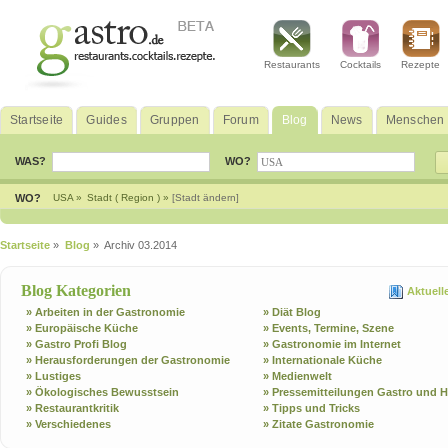
Restaurants
Cocktails
Rezepte
Startseite
Guides
Gruppen
Forum
Blog
News
Menschen
WAS?
WO?
WO?
USA »
Stadt ( Region ) »
[Stadt ändern]
Startseite
»
Blog
» Archiv 03.2014
Blog Kategorien
Aktuell
» Arbeiten in der Gastronomie
» Diät Blog
» Europäische Küche
» Events, Termine, Szene
» Gastro Profi Blog
» Gastronomie im Internet
» Herausforderungen der Gastronomie
» Internationale Küche
» Lustiges
» Medienwelt
» Ökologisches Bewusstsein
» Pressemitteilungen Gastro und H
» Restaurantkritik
» Tipps und Tricks
» Verschiedenes
» Zitate Gastronomie