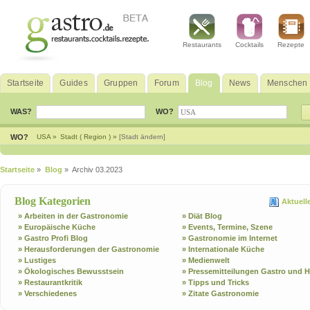
Restaurants
Cocktails
Rezepte
Startseite
Guides
Gruppen
Forum
Blog
News
Menschen
WAS?
WO?
WO?
USA »
Stadt ( Region ) »
[Stadt ändern]
Startseite
»
Blog
» Archiv 03.2023
Blog Kategorien
Aktuell
» Arbeiten in der Gastronomie
» Diät Blog
» Europäische Küche
» Events, Termine, Szene
» Gastro Profi Blog
» Gastronomie im Internet
» Herausforderungen der Gastronomie
» Internationale Küche
» Lustiges
» Medienwelt
» Ökologisches Bewusstsein
» Pressemitteilungen Gastro und H
» Restaurantkritik
» Tipps und Tricks
» Verschiedenes
» Zitate Gastronomie