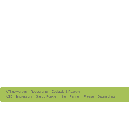
Affiliate werden
Restaurants
Cocktails & Rezepte
AGB
Impressum
Gastro Punkte
Hilfe
Partner
Presse
Datenschutz