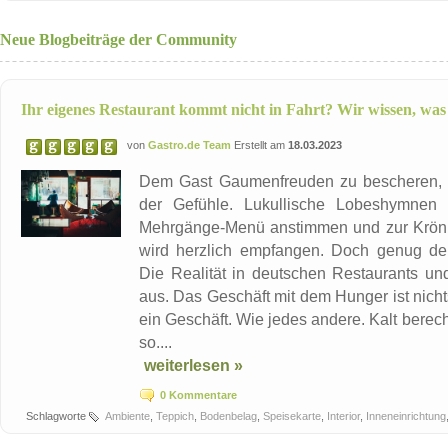
Neue Blogbeiträge der Community
Ihr eigenes Restaurant kommt nicht in Fahrt? Wir wissen, was 
von
Gastro.de Team
Erstellt am
18.03.2023
Dem Gast Gaumenfreuden zu bescheren, 
der Gefühle. Lukullische Lobeshymnen
Mehrgänge-Menü anstimmen und zur Krön
wird herzlich empfangen. Doch genug der 
Die Realität in deutschen Restaurants und
aus. Das Geschäft mit dem Hunger ist nicht
ein Geschäft. Wie jedes andere. Kalt bereche
so....
weiterlesen »
0 Kommentare
Schlagworte
Ambiente
,
Teppich
,
Bodenbelag
,
Speisekarte
,
Interior
,
Inneneinrichtung