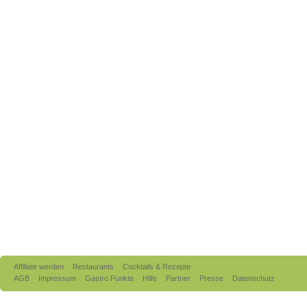
Affiliate werden
Restaurants
Cocktails & Rezepte
AGB
Impressum
Gastro Punkte
Hilfe
Partner
Presse
Datenschutz