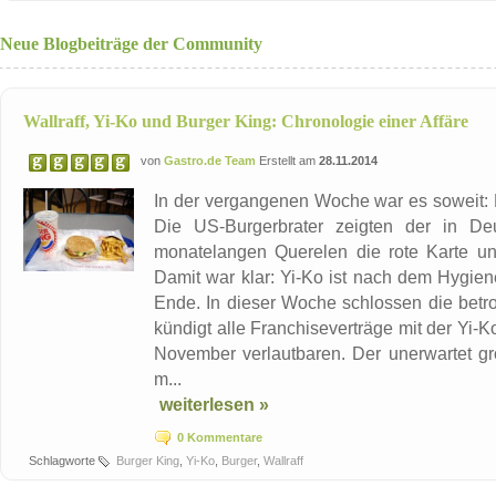
Neue Blogbeiträge der Community
Wallraff, Yi-Ko und Burger King: Chronologie einer Affäre
von
Gastro.de Team
Erstellt am
28.11.2014
In der vergangenen Woche war es soweit: B
Die US-Burgerbrater zeigten der in De
monatelangen Querelen die rote Karte und
Damit war klar: Yi-Ko ist nach dem Hygien
Ende. In dieser Woche schlossen die betr
kündigt alle Franchiseverträge mit der Yi-
November verlautbaren. Der unerwartet gr
m...
weiterlesen »
0 Kommentare
Schlagworte
Burger King
,
Yi-Ko
,
Burger
,
Wallraff