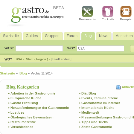
Restaurants
Cocktails
Rezepte
Startseite
Guides
Gruppen
Forum
Blog
News
Menschen
WAS?
WO?
WO?
USA »
Stadt ( Region ) »
[Stadt ändern]
Startseite
»
Blog
» Archiv 11.2014
Blog Kategorien
Aktuell
» Arbeiten in der Gastronomie
» Diät Blog
» Europäische Küche
» Events, Termine, Szene
» Gastro Profi Blog
» Gastronomie im Internet
» Herausforderungen der Gastronomie
» Internationale Küche
» Lustiges
» Medienwelt
» Ökologisches Bewusstsein
» Pressemitteilungen Gastro und H
» Restaurantkritik
» Tipps und Tricks
» Verschiedenes
» Zitate Gastronomie