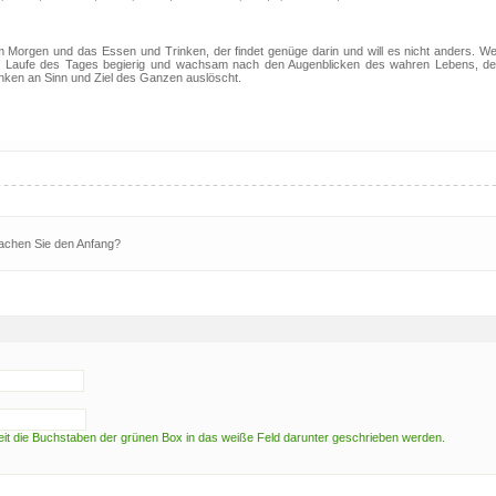
m Morgen und das Essen und Trinken, der findet genüge darin und will es nicht anders. W
t im Laufe des Tages begierig und wachsam nach den Augenblicken des wahren Lebens, de
anken an Sinn und Ziel des Ganzen auslöscht.
Machen Sie den Anfang?
t die Buchstaben der grünen Box in das weiße Feld darunter geschrieben werden.