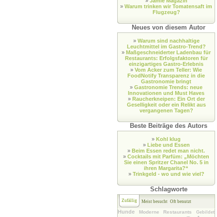
»
Jamie Magazin
»
Warum trinken wir Tomatensaft im
Flugzeug?
Neues von diesem Autor
»
Warum sind nachhaltige
Leuchtmittel im Gastro-Trend?
»
Maßgeschneiderter Ladenbau für
Restaurants: Erfolgsfaktoren für
einzigartiges Gastro-Erlebnis
»
Vom Acker zum Teller: Wie
FoodNotify Transparenz in die
Gastronomie bringt
»
Gastronomie Trends: neue
Innovationen und Must Haves
»
Raucherkneipen: Ein Ort der
Geselligkeit oder ein Relikt aus
vergangenen Tagen?
Beste Beiträge des Autors
»
Kohl klug
»
Liebe und Essen
»
Beim Essen redet man nicht.
»
Cocktails mit Parfüm: „Möchten
Sie einen Spritzer Chanel No. 5 in
ihren Margarita?“
»
Trinkgeld - wo und wie viel?
Schlagworte
Zufällig
Meist besucht
Oft benutzt
Hunde
Moderne Restaurants
Gebildet