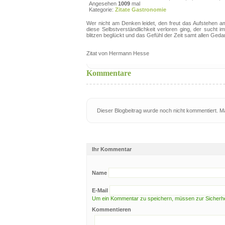
Angesehen
1009
mal
Kategorie:
Zitate Gastronomie
Wer nicht am Denken leidet, den freut das Aufstehen a
diese Selbstverständlichkeit verloren ging, der such
blitzen beglückt und das Gefühl der Zeit samt allen Ged
Zitat von Hermann Hesse
Kommentare
Dieser Blogbeitrag wurde noch nicht kommentiert. 
Ihr Kommentar
Name
E-Mail
Um ein Kommentar zu speichern, müssen zur Sicherhei
Kommentieren