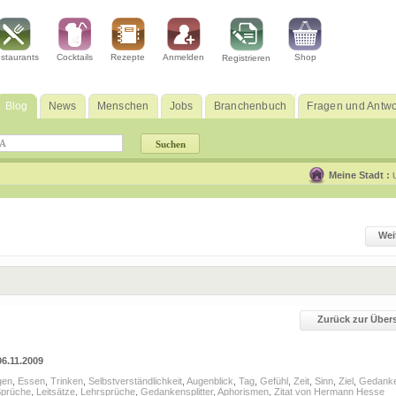
staurants
Cocktails
Rezepte
Anmelden
Shop
Registrieren
Blog
News
Menschen
Jobs
Branchenbuch
Fragen und Antwo
Meine Stadt :
Wei
Zurück zur Übers
06.11.2009
gen
,
Essen
,
Trinken
,
Selbstverständlichkeit
,
Augenblick
,
Tag
,
Gefühl
,
Zeit
,
Sinn
,
Ziel
,
Gedank
prüche
,
Leitsätze
,
Lehrsprüche
,
Gedankensplitter
,
Aphorismen
,
Zitat von Hermann Hesse