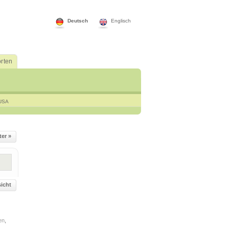
Deutsch
Englisch
rten
USA
ter »
icht
en
,