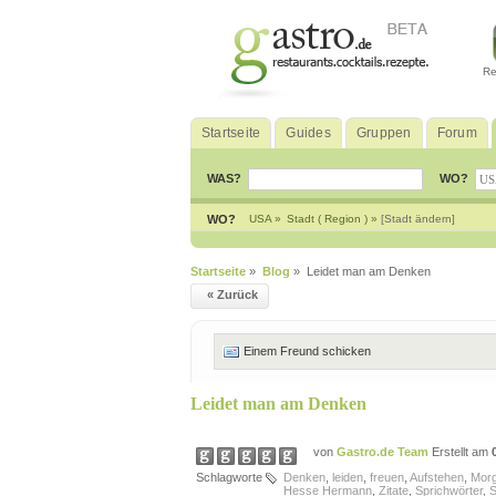
Re
Startseite
Guides
Gruppen
Forum
WAS?
WO?
WO?
USA »
Stadt ( Region ) »
[Stadt ändern]
Startseite
»
Blog
» Leidet man am Denken
« Zurück
Einem Freund schicken
Leidet man am Denken
von
Gastro.de Team
Erstellt am
Schlagworte
Denken
,
leiden
,
freuen
,
Aufstehen
,
Mor
Hesse Hermann
,
Zitate
,
Sprichwörter
,
S