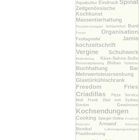
Spinat
Eindruck
Aquakultur
Zeitgenössische
Kochkunst
Massentierhaltung
Bunt
Schlachthof
Pizzablechstapler
Organisation
Freuen
Jamie
Festtagstafel
kochzeitschrift
Vergine
Schuhwerk
Käse-Sahne-Soße
Bodenbelag
Blühen
Personalplanung
Toiletten
Buchhaltung Bar
Mehrwertsteuersenkung
Glastürkühlschrank
Freedom Fries
Criadillas
Pizza Service
Muir Frank
Zitat von Sydney
Gewinnen
Gordon
Kochsendungen
Cooking
Spiegel Online
Friedrich
Armand
Nietzsche
Erfunden
Bembel
Luftreinigungsanlagen
Plastiknahrung