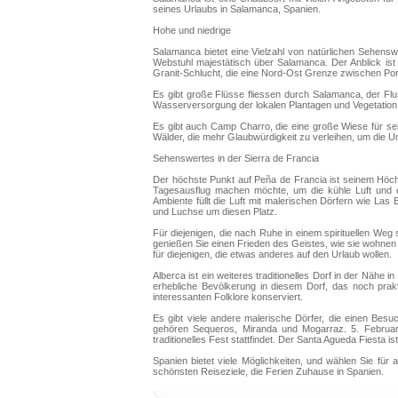
seines Urlaubs in Salamanca, Spanien.
Hohe und niedrige
Salamanca bietet eine Vielzahl von natürlichen Sehensw
Webstuhl majestätisch über Salamanca. Der Anblick ist 
Granit-Schlucht, die eine Nord-Ost Grenze zwischen Portu
Es gibt große Flüsse fliessen durch Salamanca, der Fl
Wasserversorgung der lokalen Plantagen und Vegetation
Es gibt auch Camp Charro, die eine große Wiese für sei
Wälder, die mehr Glaubwürdigkeit zu verleihen, um die U
Sehenswertes in der Sierra de Francia
Der höchste Punkt auf Peña de Francia ist seinem Höchs
Tagesausflug machen möchte, um die kühle Luft und ei
Ambiente füllt die Luft mit malerischen Dörfern wie Las 
und Luchse um diesen Platz.
Für diejenigen, die nach Ruhe in einem spirituellen We
genießen Sie einen Frieden des Geistes, wie sie wohnen
für diejenigen, die etwas anderes auf den Urlaub wollen.
Alberca ist ein weiteres traditionelles Dorf in der Nähe
erhebliche Bevölkerung in diesem Dorf, das noch prakti
interessanten Folklore konserviert.
Es gibt viele andere malerische Dörfer, die einen Be
gehören Sequeros, Miranda und Mogarraz. 5. Februar 
traditionelles Fest stattfindet. Der Santa Agueda Fiesta
Spanien bietet viele Möglichkeiten, und wählen Sie für
schönsten Reiseziele, die Ferien Zuhause in Spanien.