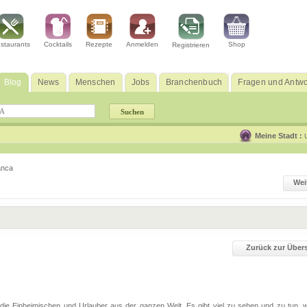
staurants
Cocktails
Rezepte
Anmelden
Shop
Registrieren
Blog
News
Menschen
Jobs
Branchenbuch
Fragen und Antwo
Meine Stadt :
anca
Wei
Zurück zur Übers
r die Einheimischen und Urlauber aus der ganzen Welt. Es gibt viel zu sehen und zu tun,