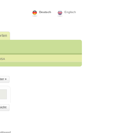
Deutsch
Englisch
rten
USA
ter »
icht
 während