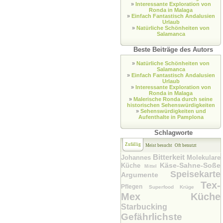
»
Interessante Exploration von
Ronda in Malaga
»
Einfach Fantastisch Andalusien
Urlaub
»
Natürliche Schönheiten von
Salamanca
Beste Beiträge des Autors
»
Natürliche Schönheiten von
Salamanca
»
Einfach Fantastisch Andalusien
Urlaub
»
Interessante Exploration von
Ronda in Malaga
»
Malerische Ronda durch seine
historischen Sehenswürdigkeiten
»
Sehenswürdigkeiten und
Aufenthalte in Pamplona
Schlagworte
Zufällig
Meist besucht
Oft benutzt
Bitterkeit
Johannes
Molekulare
Käse-Sahne-Soße
Küche
Mittel
Speisekarte
Argumente
Tex-
Pflegen
Superfood
Krüge
Mex Küche
Starbucking
Gefährlichste