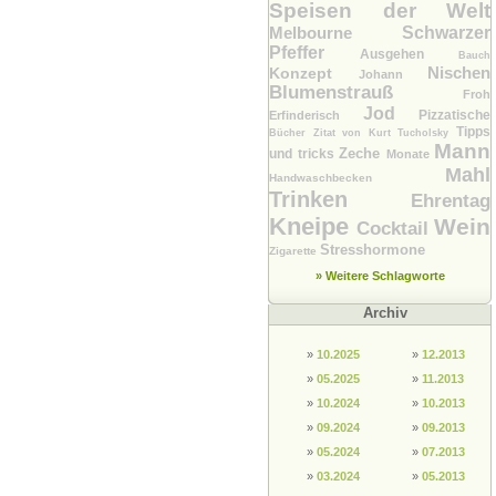
Speisen der Welt
Melbourne
Schwarzer
Pfeffer
Ausgehen
Bauch
Nischen
Konzept
Johann
Blumenstrauß
Froh
Jod
Pizzatische
Erfinderisch
Tipps
Bücher
Zitat von Kurt Tucholsky
Mann
Zeche
und tricks
Monate
Mahl
Handwaschbecken
Trinken
Ehrentag
Kneipe
Wein
Cocktail
Stresshormone
Zigarette
» Weitere Schlagworte
Archiv
»
10.2025
»
12.2013
»
05.2025
»
11.2013
»
10.2024
»
10.2013
»
09.2024
»
09.2013
»
05.2024
»
07.2013
»
03.2024
»
05.2013