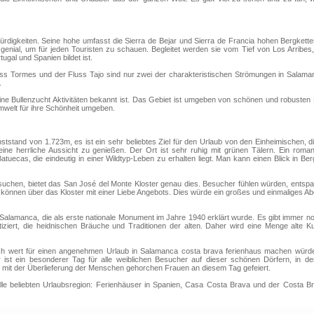
ürdigkeiten. Seine hohe umfasst die Sierra de Bejar und Sierra de Francia hohen Bergkett
genial, um für jeden Touristen zu schauen. Begleitet werden sie vom Tief von Los Arribes,
gal und Spanien bildet ist.
uss Tormes und der Fluss Tajo sind nur zwei der charakteristischen Strömungen in Salama
.
ne Bullenzucht Aktivitäten bekannt ist. Das Gebiet ist umgeben von schönen und robusten
mwelt für ihre Schönheit umgeben.
tstand von 1.723m, es ist ein sehr beliebtes Ziel für den Urlaub von den Einheimischen, d
ne herrliche Aussicht zu genießen. Der Ort ist sehr ruhig mit grünen Tälern. Ein roman
Batuecas, die eindeutig in einer Wildtyp-Leben zu erhalten liegt. Man kann einen Blick in Be
g suchen, bietet das San José del Monte Kloster genau dies. Besucher fühlen würden, entsp
 können über das Kloster mit einer Liebe Angebots. Dies würde ein großes und einmaliges A
 in Salamanca, die als erste nationale Monument im Jahre 1940 erklärt wurde. Es gibt immer n
ziert, die heidnischen Bräuche und Traditionen der alten. Daher wird eine Menge alte Ku
such wert für einen angenehmen Urlaub in Salamanca costa brava ferienhaus machen würd
ist ein besonderer Tag für alle weiblichen Besucher auf dieser schönen Dörfern, in de
 ist mit der Überlieferung der Menschen gehorchen Frauen an diesem Tag gefeiert.
 alle beliebten Urlaubsregion: Ferienhäuser in Spanien, Casa Costa Brava und der Costa B