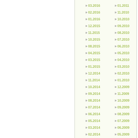
»
03.2016
»
01.2011
»
02.2016
»
11.2010
»
01.2016
»
10.2010
»
12.2015
»
09.2010
»
11.2015
»
08.2010
»
10.2015
»
07.2010
»
08.2015
»
06.2010
»
04.2015
»
05.2010
»
03.2015
»
04.2010
»
01.2015
»
03.2010
»
12.2014
»
02.2010
»
11.2014
»
01.2010
»
10.2014
»
12.2009
Bedenklicher Inhalt?
»
09.2014
»
11.2009
beleidigend, unangebracht
Sagen Sie uns, warum Sie denken,
»
08.2014
»
10.2009
dass der Inhalt nicht auf diese Seite
gehört.
»
07.2014
»
09.2009
»
06.2014
»
08.2009
»
05.2014
»
07.2009
»
03.2014
»
06.2009
»
02.2014
»
05.2009