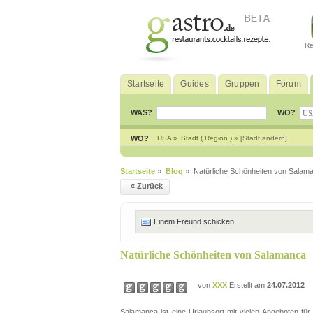
Re
Startseite
Guides
Gruppen
Forum
WAS?
WO?
WO?
USA »
Stadt ( Region ) »
[Stadt ändern]
Startseite
»
Blog
» Natürliche Schönheiten von Salam
« Zurück
Einem Freund schicken
Natürliche Schönheiten von Salamanca
von
XXX
Erstellt am
24.07.2012
Salamanca ist eine Urlaubsort mit vielen Angeboten fü