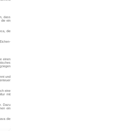
en, dass
 die ein
nca, die
 Eichen-
ie einen
tisches
rgziegen
annt und
benteuer
och eine
ltur mit
e. Dazu
nen ein
rava die