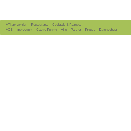
Affiliate werden
Restaurants
Cocktails & Rezepte
AGB
Impressum
Gastro Punkte
Hilfe
Partner
Presse
Datenschutz