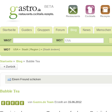
Restaurants
Cocktails
Rezepte
Startseite
Guides
Gruppen
Forum
Blog
News
Menschen
WAS?
WO?
WO?
USA »
Stadt ( Region ) »
[Stadt ändern]
Startseite
»
Blog
» Bubble Tea
« Zurück
Einem Freund schicken
Bubble Tea
von
Gastro.de Team
Erstellt am
15.06.2012