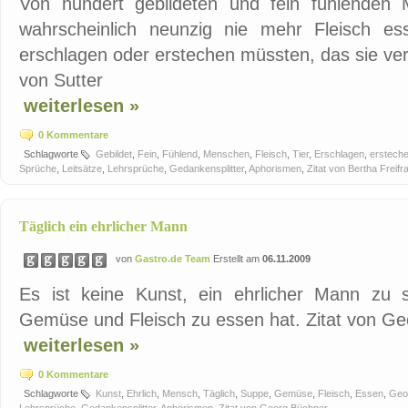
Von hundert gebildeten und fein fühlenden
wahrscheinlich neunzig nie mehr Fleisch es
erschlagen oder erstechen müssten, das sie ver
von Sutter
weiterlesen »
0 Kommentare
Schlagworte
Gebildet
,
Fein
,
Fühlend
,
Menschen
,
Fleisch
,
Tier
,
Erschlagen
,
erstech
Sprüche
,
Leitsätze
,
Lehrsprüche
,
Gedankensplitter
,
Aphorismen
,
Zitat von Bertha Freifr
Täglich ein ehrlicher Mann
von
Gastro.de Team
Erstellt am
06.11.2009
Es ist keine Kunst, ein ehrlicher Mann zu 
Gemüse und Fleisch zu essen hat. Zitat von G
weiterlesen »
0 Kommentare
Schlagworte
Kunst
,
Ehrlich
,
Mensch
,
Täglich
,
Suppe
,
Gemüse
,
Fleisch
,
Essen
,
Geo