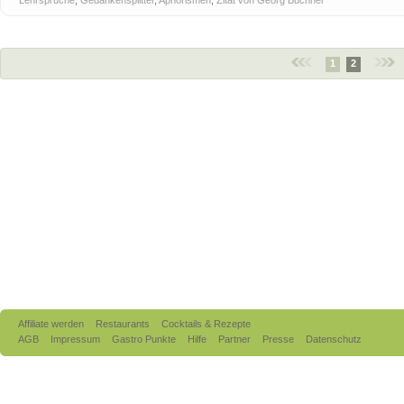
Lehrsprüche
,
Gedankensplitter
,
Aphorismen
,
Zitat von Georg Büchner
1
2
Affiliate werden
Restaurants
Cocktails & Rezepte
AGB
Impressum
Gastro Punkte
Hilfe
Partner
Presse
Datenschutz