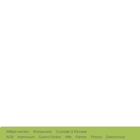
Affiliate werden
Restaurants
Cocktails & Rezepte
AGB
Impressum
Gastro Punkte
Hilfe
Partner
Presse
Datenschutz