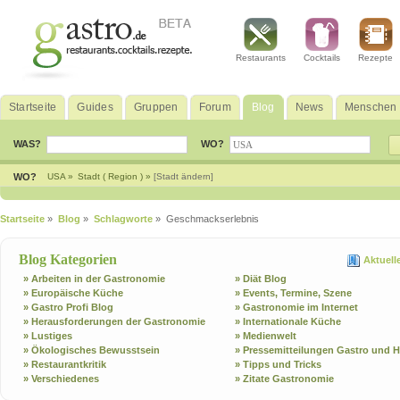
Restaurants
Cocktails
Rezepte
Startseite
Guides
Gruppen
Forum
Blog
News
Menschen
WAS?
WO?
WO?
USA »
Stadt ( Region ) »
[Stadt ändern]
Startseite
»
Blog
»
Schlagworte
» Geschmackserlebnis
Blog Kategorien
Aktuell
» Arbeiten in der Gastronomie
» Diät Blog
» Europäische Küche
» Events, Termine, Szene
» Gastro Profi Blog
» Gastronomie im Internet
» Herausforderungen der Gastronomie
» Internationale Küche
» Lustiges
» Medienwelt
» Ökologisches Bewusstsein
» Pressemitteilungen Gastro und H
» Restaurantkritik
» Tipps und Tricks
» Verschiedenes
» Zitate Gastronomie