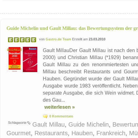
Guide Michelin und Gault Millau: das Bewertungsystem der g
von
Gastro.de Team
Erstellt am
23.03.2010
Gault MillauDer Gault Millau ist nach den
2000) und Christian Millau (*1929) benan
Gault Millau zu den renommiertesten un
Millau beschreibt Restaurants und Gourm
Hauben. Gegründet wurde der Gault Millau
Ausgabe wurde 1983 veröffentlicht. Neben
separate Ausgabe, die sich Wein widmet. 
des Gau...
weiterlesen »
0 Kommentare
Schlagworte
Gault Millau
,
Guide Michelin
,
Bewertu
Gourmet
,
Restaurants
,
Hauben
,
Frankreich
,
Mü