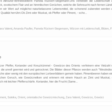
 Allround-Vertriebsleiterin Pamela Rückert-Stegemann.Uns verbindet die Leidenschaft 
, exotischem Flair und an himmlischen Gerüchen, welche die Sehnsucht nach fernen Länd
n wir Wert auf möglichst naturbelassene Lebensmittel, die schonend zubereitet werden 
ualität herrührt.Ob Zimt oder Muskat, ob Pfeffer oder Piment, - scho...
ara Valenti
,
Amanda Paufler
,
Pamela Rückert-Stegemann
,
Würzen mit Leidenschaft
,
Blüten
,
F
0
zer Pfeffer, Koriander und Kreuzkümmel - Gewürze des Orients verfeinern eine Vielzahl 
 die unreif geerntet wird und getrocknet. Die Blätter dieser Pflanze werden auch "Westindi
elche aber wenig mit den europäischen Lorbeerblättern gemein haben. Pimentbeeren haben ei
schen Geruch, wie Gewürznelken und erinnern mit einem Hauch an Zimt und Muskat; 
h mit leichter Pfefferschärfe. Koriander, hier die Frucht (Same...
iment
,
Suleika
,
Orient
,
orientalische Gewürzmischung
,
Zara Valenti
,
Gewürze
,
Gewürz