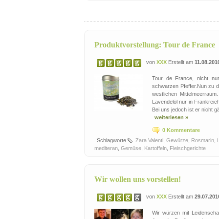
Produktvorstellung: Tour de France
von
XXX
Erstellt am
11.08.201
Tour de France, nicht nu
schwarzen Pfeffer.Nun zu de
westlichen Mittelmeerraum
Lavendelöl nur in Frankrei
Bei uns jedoch ist er nicht 
weiterlesen »
0 Kommentare
Schlagworte
Zara Valenti
,
Gewürze
,
Rosmarin
,
mediteran
,
Gemüse
,
Kartoffeln
,
Fleischgerichte
Wir wollen uns vorstellen!
von
XXX
Erstellt am
29.07.201
Wir würzen mit Leidenschaf