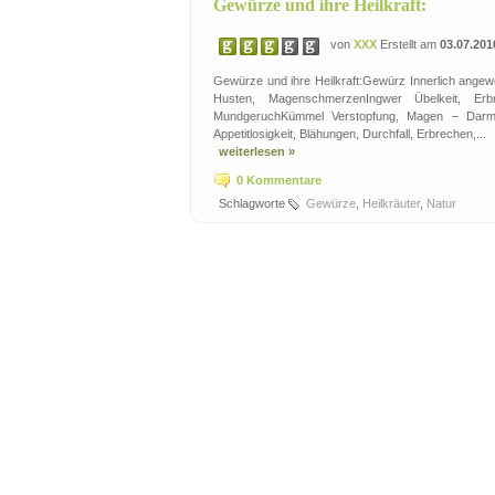
Gewürze und ihre Heilkraft:
von
XXX
Erstellt am
03.07.201
Gewürze und ihre Heilkraft:Gewürz Innerlich angewe
Husten, MagenschmerzenIngwer Übelkeit, Erbre
MundgeruchKümmel Verstopfung, Magen – Darm 
Appetitlosigkeit, Blähungen, Durchfall, Erbrechen,...
weiterlesen »
0 Kommentare
Schlagworte
Gewürze
,
Heilkräuter
,
Natur