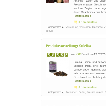
Amanda Paufler und unsere
Freude an gutem Geschmack
wecken. Zugleich aber lege
deren Geschmack aus ihrer Q
weiterlesen »
0 Kommentare
Schlagworte
Vorstellung
,
vorstellen
,
Gewürze
,
Z
de Sal
Produktvorstellung: Suleika
von
XXX
Erstellt am
22.07.201
Suleika, Piment und schwar
Speisen.Piment, eine Frucht
Lorbeerblätter" genannt, w
sehr starken und aromati
Geschmack ist ähnlich, jedoc
weiterlesen »
0 Kommentare
Schlagworte
Koriander
,
Pfeffer
,
Kreuzkümmel
,
P