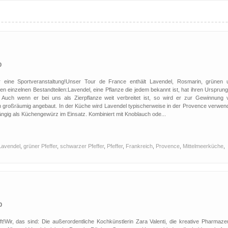
0
r eine Sportveranstaltung!Unser Tour de France enthält Lavendel, Rosmarin, grünen 
n einzelnen Bestandteilen:Lavendel, eine Pflanze die jedem bekannt ist, hat ihren Ursprung
. Auch wenn er bei uns als Zierpflanze weit verbreitet ist, so wird er zur Gewinnung 
ch großräumig angebaut. In der Küche wird Lavendel typischerweise in der Provence verwend
gängig als Küchengewürz im Einsatz. Kombiniert mit Knoblauch ode...
Lavendel
,
grüner Pfeffer
,
schwarzer Pfeffer
,
Pfeffer
,
Frankreich
,
Provence
,
Mittelmeerküche
,
0
t!Wir, das sind: Die außerordentliche Kochkünstlerin Zara Valenti, die kreative Pharmazeu