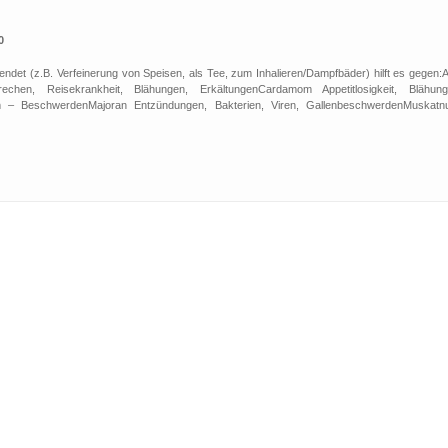
0
ndet (z.B. Verfeinerung von Speisen, als Tee, zum Inhalieren/Dampfbäder) hilft es gegen:A
chen, Reisekrankheit, Blähungen, ErkältungenCardamom Appetitlosigkeit, Blähung
– BeschwerdenMajoran Entzündungen, Bakterien, Viren, GallenbeschwerdenMuskatn