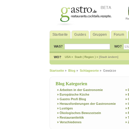
Re
Startseite
Guides
Gruppen
Forum
WAS?
WO?
WO?
USA »
Stadt ( Region ) »
[Stadt ändern]
Startseite
»
Blog
»
Schlagworte
» Gewürze
Blog Kategorien
» Arbeiten in der Gastronomie
» 
» Europäische Küche
» 
» Gastro Profi Blog
» 
» Herausforderungen der Gastronomie
» 
» Lustiges
» 
» Ökologisches Bewusstsein
» 
» Restaurantkritik
» 
» Verschiedenes
» 