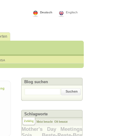
Deutsch
Englisch
rten
USA
Blog suchen
ung
Suchen
Schlagworte
Zufällig
Meist besucht
Oft benutzt
Mother's Day Meetings
Beste-Reste-Box
Soja