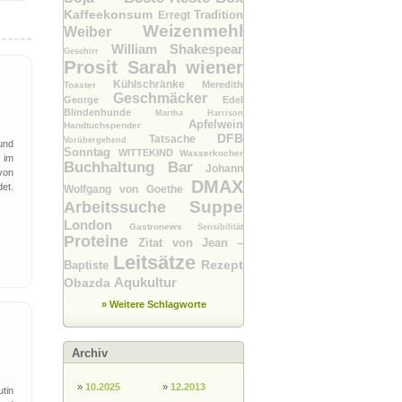
Kaffeekonsum
Tradition
Erregt
Weizenmehl
Weiber
William Shakespear
Geschirr
Prosit
Sarah wiener
Kühlschränke
Meredith
Toaster
Geschmäcker
George
Edel
Blindenhunde
Martha Harrison
Apfelwein
Handtuchspender
DFB
Tatsache
Vorübergehend
und
Sonntag
WITTEKIND
Wasserkocher
 im
Buchhaltung Bar
Johann
von
DMAX
et.
Wolfgang von Goethe
Suppe
Arbeitssuche
London
Gastronews
Sensibilität
Proteine
Zitat von Jean –
Leitsätze
Rezept
Baptiste
Aqukultur
Obazda
» Weitere Schlagworte
Archiv
»
10.2025
»
12.2013
tin