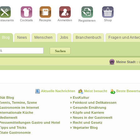
staurants
Cocktails
Rezepte
Anmelden
Shop
Registrieren
Blog
News
Menschen
Jobs
Branchenbuch
Fragen und Antwo
Meine Stadt :
Aktuelle Nachrichten
Meist besucht
Beste Bewert
Diät Blog
» EssKultur
Events, Termine, Szene
» Feinkost und Delikatessen
Gastronomie im Internet
» Gesunde Ernährung
Internationale Küche
» Köpfe und Karriere
Medienwelt
» Neues in der Gastrowelt
Pressemitteilungen Gastro und Hotel
» Recht und Gesetz
Tipps und Tricks
» Vegetarier Blog
Zitate Gastronomie