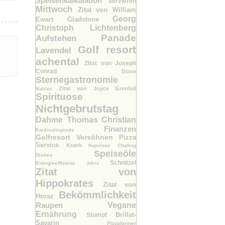
Speisenkalkulation
Servieren
Mittwoch
Zitat von William
Georg
Ewart Gladstone
Christoph Lichtenberg
Panade
Aufstehen
Golf resort
Lavendel
achental
Zitat von Joseph
Conrad
Dünn
Sternegastronomie
Zitat von Joyce Grenfell
Mahlen
Spirituose
Nichtgebrutstag
Dahme Thomas Christian
Finanzen
Kardinaltugende
Golfresort
Versöhnen
Pizza
Service
Krank
Chafing
Napoleon
Speiseöle
Dishes
Schnitzel
Energieeffizienz
Jahre
Zitat von
Hippokrates
Zitat von
Bekömmlichkeit
Horaz
Raupen
Vegane
Ernährung
Brillat-
Stumpf
Savarin
Pizzaformer