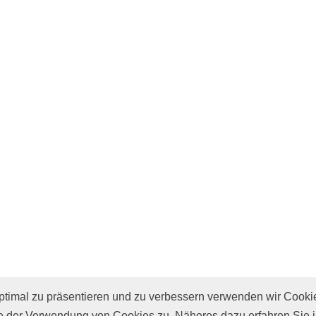
imal zu präsentieren und zu verbessern verwenden wir Cooki
e
 der Verwendung von Cookies zu. Näheres dazu erfahren Sie 
r
Presse
Datenschutz