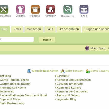
staurants
Cocktails
Rezepte
Anmelden
Shop
Registrieren
Blog
News
Menschen
Jobs
Branchenbuch
Fragen und Antwo
Meine Stadt :
Aktuelle Nachrichten
Meist besucht
Beste Bewert
Diät Blog
» EssKultur
Events, Termine, Szene
» Feinkost und Delikatessen
Gastronomie im Internet
» Gesunde Ernährung
Internationale Küche
» Köpfe und Karriere
Medienwelt
» Neues in der Gastrowelt
Pressemitteilungen Gastro und Hotel
» Recht und Gesetz
Tipps und Tricks
» Vegetarier Blog
Zitate Gastronomie