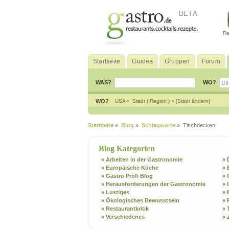
Re
Startseite
Guides
Gruppen
Forum
WAS?
WO?
WO?
USA »
Stadt ( Region ) »
[Stadt ändern]
Startseite
»
Blog
»
Schlagworte
» Tischdecken
Blog Kategorien
» Arbeiten in der Gastronomie
» 
» Europäische Küche
» 
» Gastro Profi Blog
» 
» Herausforderungen der Gastronomie
» 
» Lustiges
» 
» Ökologisches Bewusstsein
» 
» Restaurantkritik
» 
» Verschiedenes
» 