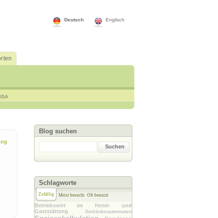
Deutsch
Englisch
rten
USA
Blog suchen
ung
Suchen
Schlagworte
Zufällig
Meist besucht
Oft benutzt
Betriebswirt im Hotel- und
Gaststätteng
Getränkeautomaten