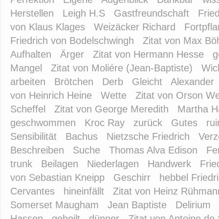
Herstellen
Leigh H.S
Gastfreundschaft
Frie
von Klaus Klages
Weizäcker Richard
Fortpfl
Friedrich von Bodelschwingh
Zitat von Max B
Aufhalten
Ärger
Zitat von Hermann Hesse
g
Mangel
Zitat von Moliére (Jean-Baptiste)
Wic
arbeiten
Brötchen
Derb
Gleicht
Alexander
von Heinrich Heine
Wette
Zitat von Orson We
Scheffel
Zitat von George Meredith
Martha H
geschwommen
Kroc Ray
zurück
Gutes
rui
Sensibilität
Bachus
Nietzsche Friedrich
Verz
Beschreiben
Suche
Thomas Alva Edison
Fe
trunk
Beilagen
Niederlagen
Handwerk
Frie
von Sebastian Kneipp
Geschirr
hebbel Friedr
Cervantes
hineinfällt
Zitat von Heinz Rühman
Somerset Maugham
Jean Baptiste
Delirium
Hassen
geheilt
dünner
Zitat von Antoine de