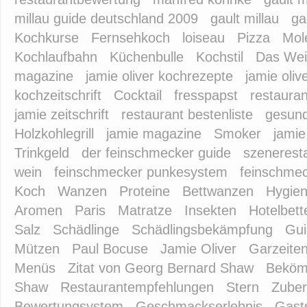
millau guide deutschland 2009
gault millau
ga
Kochkurse
Fernsehkoch
loiseau
Pizza
Mol
Kochlaufbahn
Küchenbulle
Kochstil
Das Wei
magazine
jamie oliver kochrezepte
jamie oli
kochzeitschrift
Cocktail
fresspapst
restauran
jamie zeitschrift
restaurant bestenliste
gesund
Holzkohlegrill
jamie magazine
Smoker
jami
Trinkgeld
der feinschmecker guide
szenerest
wein
feinschmecker punkesystem
feinschmec
Koch
Wanzen
Proteine
Bettwanzen
Hygie
Aromen
Paris
Matratze
Insekten
Hotelbett
Salz
Schädlinge
Schädlingsbekämpfung
Gui
Mützen
Paul Bocuse
Jamie Oliver
Garzeite
Menüs
Zitat von Georg Bernard Shaw
Bekömm
Shaw
Restaurantempfehlungen
Stern
Zuber
Bewertungsystem
Geschmackserlebnis
Gast