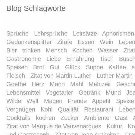
Blog Schlagworte
Sprüche
Lehrsprüche
Leitsätze
Aphorismen
Gedankensplitter
Zitate
Essen
Wein
Lebe
Bier
trinken
Mensch
Kochen
Wasser
Zita
Gastronomie
Liebe
Ernährung
Tisch
Busch
Speisen
Brot
Gut
Glück
Suppe
Kaffee
e
Fleisch
Zitat von Martin Luther
Luther Martin
Goethe
Herz
Mann
Mahl
Mahlzeit
Gesch
Lebensmittel
Vegetarier
Getränk
Mund
Je
Wilde
Welt
Magen
Freude
Appetit
Speise
Vergnügen
Kohl
Qualität
Restaurant
Leben
Cocktails
kochen
Zucker
Ambiente
Gast
Zitat von Marquis de Vauvenargues
Kultur
Ko
und Gastrosoph
Zitat von Jean Anthelme
Fra