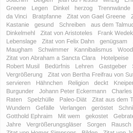
Greene
Legen
Dinkel
herzog
Trennwände
da Vinci
Bratpfanne
Zitat von Gael Greene
Kastanie
gesund
Schreiben
aus dem Talmu
Dinkelmehl
Zitat von Aristoteles
Frank Wedek
Lebenslage
Zitat von Felix Dahn
genügsam
Maugham
Schwimmer
Kannibalismus
Woody
Zitat von Abraham a Sancta Clara
Hotelpeise
Robert Musil
Bedürfnis
Lehren
Gastgeber
Vergrößerung
Zitat von Bertha Freifrau von Su
servieren
Hähnchen
Religion
deckt
Kneipe
Burgunder
Johann Peter Eckermann
Charles
Raten
Spelzhülle
Paleo-Diät
Zitat aus dem 
Wundern
Gefälle
Verlangen
geröstet
Schni
Gotthold Ephraim
Mit wem
gekostet
Gebrat
Jahre
Vergrößerungsgläser
Sorgen
Rausch
Zitat von Homer Simpsons
Bilden
Zitat von 