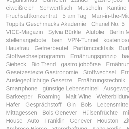
eiweißreich
Schwertfisch
Muscheln
Kantine
Fruchsaftkonzentrat
5 am Tag
Man-in-the-Mi
Toppits Geschmacks Akademie
Chanel No. 5
VICE-Magazin
Sylvia Bürkle
Alufolie
Berlin 
stellenangebote
Isen
VPN-Tunnel
kostenlo
Hausfrau
Gefrierbeutel
Parfümcocktails
Bur
Stoffwechselprogramm
Ernährungsprinzip
ba
Siebeck
Bio Trend
gastro jobbörse
Ernährun
Gesetzestexte Gastronomie
Stoffwechsel
Er
Auslegepflichtige Gesetze
Ernährungstechnik
Smartphone
günstige Lebensmittel
Ausgewog
Barkeeper
Roaming
Malt Wine
Weiterbildun
Hafer
Gesprächstoff
Gin
Bols
Lebensmitte
Mittagessen
Bols Genever
Hülsenfrüchte
m
House
Auto
Franklin
Genever
Houston
Zi
Ambrose Bierce
Störerhaftung
Kälte Berlin