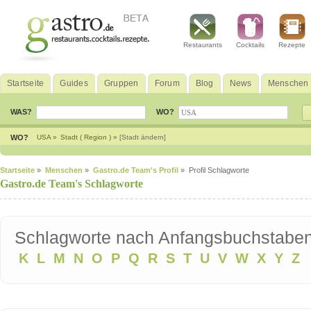
Restaurants
Cocktails
Rezepte
Startseite
Guides
Gruppen
Forum
Blog
News
Menschen
WAS?
WO?
WO?
USA »
Stadt ( Region ) »
[Stadt ändern]
Startseite
»
Menschen
»
Gastro.de Team's Profil
» Profil Schlagworte
Gastro.de Team's Schlagworte
Schlagworte nach Anfangsbuchstab
K
L
M
N
O
P
Q
R
S
T
U
V
W
X
Y
Z