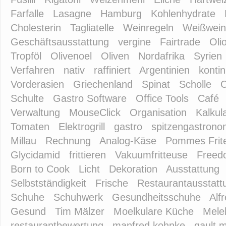
Farfalle
Lasagne
Hamburg
Kohlenhydrate
Cholesterin
Tagliatelle
Weinregeln
Weißwein
Geschäftsausstattung
vergine
Fairtrade
Oli
Tropföl
Olivenoel
Oliven
Nordafrika
Syrien
Verfahren
nativ
raffiniert
Argentinien
kontin
Vorderasien
Griechenland
Spinat
Scholle
O
Schulte
Gastro Software
Office Tools
Café
Verwaltung
MouseClick
Organisation
Kalkul
Tomaten
Elektrogrill
gastro
spitzengastrono
Millau
Rechnung
Analog-Käse
Pommes Frit
Glycidamid
frittieren
Vakuumfritteuse
Freed
Born to Cook
Licht
Dekoration
Ausstattung
Selbstständigkeit
Frische
Restaurantausstatt
Schuhe
Schuhwerk
Gesundheitsschuhe
Alf
Gesund
Tim Mälzer
Moelkulare Küche
Mele
restaurantbewertung
manfred kohnke
gault m