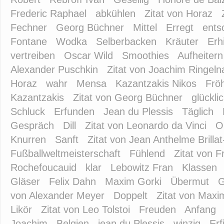
Frederic Raphael
abkühlen
Zitat von Horaz
Fechner
Georg Büchner
Mittel
Erregt
ents
Fontane
Wodka
Selberbacken
Kräuter
Erhi
vertreiben
Oscar Wild
Smoothies
Aufheitern
Alexander Puschkin
Zitat von Joachim Ringeln
Horaz
wahr
Mensa
Kazantzakis Nikos
Fröh
Kazantzakis
Zitat von Georg Büchner
glückli
Schluck
Erfunden
Jean du Plessis
Täglich
Gespräch
Dill
Zitat von Leonardo da Vinci
O
Knurren
Sanft
Zitat von Jean Anthelme Brilla
Fußballweltmeisterschaft
Fühlend
Zitat von 
Rochefoucauid
klar
Lebowitz Fran
Klassen
Gläser
Felix Dahn
Maxim Gorki
Übermut
G
von Alexander Meyer
Doppelt
Zitat von Maxi
Likör
Zitat von Leo Tolstoi
Freuden
Anfang
Joachim
Belgien
jean du Plessis
winzig
Erf