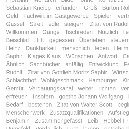
Sebastian Kneipp
erfunden
Groß
Burton Ro
Geld
Fachwirt im Gastgewerbe
Spielen
vert
Gasset
Streit
edle
steigern
Zitat von Rudolf
Willkommen
Gänge
Tischreden
Nützlich
li
Beischlaf
Hilft
gegessen
Überleben
steuer
Heinz
Dankbarkeit
menschlich
leben
Heilmi
Saphir
Klages Klaus
Wünschen
Antwort
C
Ähnlich
Sachbücher
anfällig
Entwicklung
F
Rudolf
Zitat von Gottlieb Moritz Saphir
Wirtsc
Schlachthof
Wohlgeschmack
Hamburger
Ki
Gemüt
Verdauungskanal
weiter
richten
ver
erfreuen
Insofern
goethe Johann Wolfgang
Bedarf
bestehen
Zitat von Walter Scott
beg
Menschenwerk
Zusatzqualifikationen
Aufstie
Benjamin
Zusammengefasst
Leib
Hebbel Fr
Rumsfeld
Verdaulich
Lust
lernen
entschei