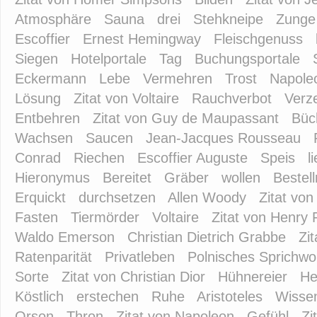
Atmosphäre
Sauna
drei
Stehkneipe
Zunge
Escoffier
Ernest Hemingway
Fleischgenuss
Siegen
Hotelportale
Tag
Buchungsportale
Eckermann
Lebe
Vermehren
Trost
Napole
Lösung
Zitat von Voltaire
Rauchverbot
Verz
Entbehren
Zitat von Guy de Maupassant
Büc
Wachsen
Saucen
Jean-Jacques Rousseau
Conrad
Riechen
Escoffier Auguste
Speis
l
Hieronymus
Bereitet
Gräber
wollen
Bestel
Erquickt
durchsetzen
Allen Woody
Zitat vo
Fasten
Tiermörder
Voltaire
Zitat von Henry 
Waldo Emerson
Christian Dietrich Grabbe
Zi
Ratenparität
Privatleben
Polnisches Sprichwo
Sorte
Zitat von Christian Dior
Hühnereier
He
Köstlich
erstechen
Ruhe
Aristoteles
Wisse
Orson
Thron
Zitat von Napoleon
Gefühl
Zi