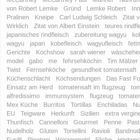
von Robert Lemke
Gründ
Lemke Robert
In
Pralinen
Kneipe
Carl Ludwig Schleich
Zitat 
Wirklich
Zitat von Albert Einstein
teures rindfl
japanisches rindfleisch
zubereitung wagyu
ko
wagyu
japan
kobefleisch
wagyufleisch
fet
Gerichte
Kochshow
sarah wiener
wäscheher
model
gabo
me
fehrsehköchin
Tim Mälzer 
Twist
Fernsehköche
gesundheit tomatensaft
Küchenschlacht
Kochsendungen
Das Fast Fo
Einsatz am Herd
tomatensaft im flugzeug
tom
alfredissimo
immunsystem
flugzeug
tomaten
Mex Küche
Burritos
Tortillas
Enchiladas
Nu
EU
Teigware
Herkunft
Sizilien
extra vergin
Thunfisch
Cannelloni
Gourmet
Penne
Past
Nudelholz
Gluten
Tortellini
Ravioli
Bandnud
Fusilli
Rigatoni
Weizenmehl
Eliche
Hartwei