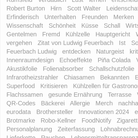
Robert Burton
Hirn
Scott Walter
Leidenschaf
Erfinderisch
Unterhalten
Freunden
Merken
Wissenschaft
Schönheit
Küsse
Schall
Wirt
Gentelmen
Fremd
Kühlzelle
Hauptgericht
vergehen
Zitat von Ludwig Feuerbach
Ist
So
Feuerbach Ludwig
entdecken
Naturgeist
kri
Innenraumdesign
Echoeffekte
Piña Colada
Akustikfolie
Folienabsorber
Schallschutzfolie
Infrarotheizstrahler
Chiasamen
Bekannten
E
Superfood
Kritisieren
Kühlzellen für Gastron
Flachssamen
gesunde Ernährung
Terrasse
QR-Codes
Bäckerei
Allergie
Merch
nachhal
eurodata
Brothersteller
Innovationen 2024
e
Brotmarke
Robo-Kellner
FoodNotify
Zigaret
Personalplanung
Zeiterfassung
Lohnabrechn
Lieferkette
Rauchen
Lebensmitteltransparen