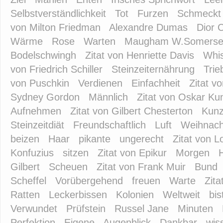
Selbstverständlichkeit
Tot
Furzen
Schmeckt
von Milton Friedman
Alexandre Dumas
Dior C
Wärme
Rose
Warten
Maugham W.Somerse
Bodelschwingh
Zitat von Henriette Davis
Whi
von Friedrich Schiller
Steinzeiternährung
Trie
von Puschkin
Verdienen
Einfachheit
Zitat v
Sydney Gordon
Männlich
Zitat von Oskar Ku
Aufnehmen
Zitat von Gilbert Chesterton
Kunz
Steinzeitdiät
Freundschaftlich
Luft
Weihnach
beizen
Haar
pikante
ungerecht
Zitat von L
Konfuzius
sitzen
Zitat von Epikur
Morgen
Gilbert
Scheuen
Zitat von Frank Muir
Bund
Scheffel
Vorübergehend
freuen
Warte
Zit
Ratten
Leckerbissen
Kolonien
Weltweit
bis
Verwundet
Prüfstein
Russel Jane
Minuten
Perfektion
Eigene
Augenblick
Dankbar
wis