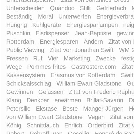
Unterscheiden
Quandoo
Stillt
Gefrierfach
Beständig
Moral
Unterwerfen
Energieverbr
Hungrig
Kühlgeräte
Energiesparlampen
neig
Puschkin
Eisdispenser
Jean-Baptiste
gewin
Rotterdam
Energiesparen
Ändern
Zitat von
Public Viewing
Zitat von Jonathan Swift
WM 2
Fressen
Ruf
Vier
Marketing
Zwecke
festi
Wege
Pommes frites
Gastrostore.com
Zita
Kassensystem
Erasmus von Rotterdam
Swif
Schicksalsschlag
William Ewart Gladstone
Gu
Gewinnen
Gelassen
Zitat von Frederic Rapha
Klang
Denkbar
erwärmen
Brillat-Savarin
D
Petersilie
Ekstase
Beste
Manger Jürgen
H
von William Ewart Gladstone
Vegan
Zitat von
König
Schnittlauch
Ehrlich
Orderbird
Zitat
Robert
Rebroff Ivan
Gesellig
Honoré de Bal