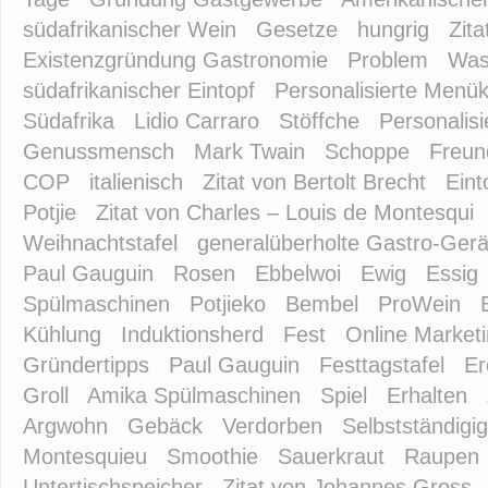
südafrikanischer Wein
Gesetze
hungrig
Zita
Existenzgründung Gastronomie
Problem
Was
südafrikanischer Eintopf
Personalisierte Menü
Südafrika
Lidio Carraro
Stöffche
Personalisi
Genussmensch
Mark Twain
Schoppe
Freun
COP
italienisch
Zitat von Bertolt Brecht
Eint
Potjie
Zitat von Charles – Louis de Montesqui
Weihnachtstafel
generalüberholte Gastro-Gerä
Paul Gauguin
Rosen
Ebbelwoi
Ewig
Essig
Spülmaschinen
Potjieko
Bembel
ProWein
Kühlung
Induktionsherd
Fest
Online Market
Gründertipps
Paul Gauguin
Festtagstafel
Er
Groll
Amika Spülmaschinen
Spiel
Erhalten
Argwohn
Gebäck
Verdorben
Selbstständigig
Montesquieu
Smoothie
Sauerkraut
Raupen
Untertischspeicher
Zitat von Johannes Gross