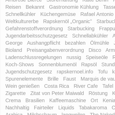
Reisen
Bekannt
Gastronomie Kühlung
Tass
Schnellkühler
Küchengemüse
Rafael Antonio
Weltkulturerbe
Rapskernöl „Organic"
Starbuc
Gefahrenstoffverordnung
Starbucking
Frappu
Jugendarbeitsschutzgesetz
Schnellabkühler
A
George
Aushangpflicht
bezahlen
Ölmühle
Bioland
Preisangabenverordnung
Disco
Arm
Ladenschlussregelungen
nussig
Speiseöle
Koch-Shows
Sonnenblumenöl
Rapsöl
Stund
Jugendschutzgesetz
rapskernoel.info
Tofu
k
Spurenelemente
Brille
Faust
Marquis de va
Wein genießen
Costa Rica
River Cafe
Tafel
Zigarette
Zitat von Peter Maiwald
Röstung
K
Crema
Brasilien
Kaffeemaschine
Ort
Keni
Nachhaltig
Fairteiler
Liquids
Tabakaroma
C
Arabica
Milchschaum
langweilen
The Naked