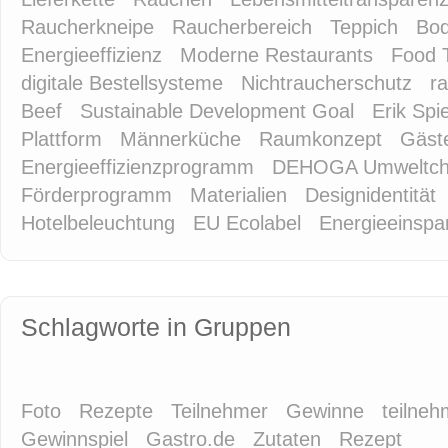
Raucherkneipe
Raucherbereich
Teppich
Bod
Energieeffizienz
Moderne Restaurants
Food 
digitale Bestellsysteme
Nichtraucherschutz
r
Beef
Sustainable Development Goal
Erik Sp
Plattform
Männerküche
Raumkonzept
Gäste
Energieeffizienzprogramm
DEHOGA Umweltch
Förderprogramm
Materialien
Designidentität
Hotelbeleuchtung
EU Ecolabel
Energieeinspa
Schlagworte in Gruppen
Foto
Rezepte
Teilnehmer
Gewinne
teilne
Gewinnspiel
Gastro.de
Zutaten
Rezept