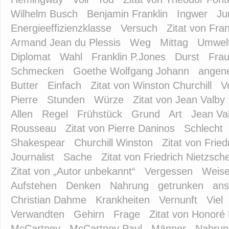
Wilhelm Busch
Benjamin Franklin
Ingwer
Ju
Energieeffizienzklasse
Versuch
Zitat von Fran
Armand Jean du Plessis
Weg
Mittag
Umwelt
Diplomat
Wahl
Franklin P.Jones
Durst
Fra
Schmecken
Goethe Wolfgang Johann
angen
Butter
Einfach
Zitat von Winston Churchill
V
Pierre
Stunden
Würze
Zitat von Jean Valby
Allen
Regel
Frühstück
Grund
Art
Jean Va
Rousseau
Zitat von Pierre Daninos
Schlecht
Shakespear
Churchill Winston
Zitat von Frie
Journalist
Sache
Zitat von Friedrich Nietzsch
Zitat von „Autor unbekannt“
Vergessen
Weis
Aufstehen
Denken
Nahrung
getrunken
ans
Christian Dahme
Krankheiten
Vernunft
Viel
Verwandten
Gehirn
Frage
Zitat von Honoré
McCartney
McCartney Paul
Männer
Nahrun