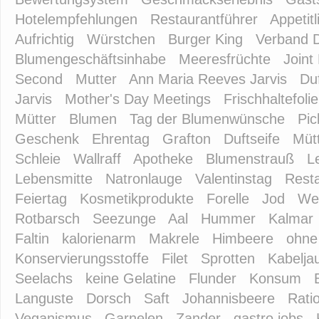
Hotelempfehlungen
Restaurantführer
Appetitl
Aufrichtig
Würstchen
Burger King
Verband 
Blumengeschäftsinhabe
Meeresfrüchte
Joint
Second
Mutter
Ann Maria Reeves Jarvis
Duf
Jarvis
Mother's Day Meetings
Frischhaltefolie
Mütter
Blumen
Tag der Blumenwünsche
Pic
Geschenk
Ehrentag
Grafton
Duftseife
Müt
Schleie
Wallraff
Apotheke
Blumenstrauß
L
Lebensmitte
Natronlauge
Valentinstag
Rest
Feiertag
Kosmetikprodukte
Forelle
Jod
Wel
Rotbarsch
Seezunge
Aal
Hummer
Kalmar
Faltin
kalorienarm
Makrele
Himbeere
ohne
Konservierungsstoffe
Filet
Sprotten
Kabelja
Seelachs
keine Gelatine
Flunder
Konsum
Languste
Dorsch
Saft
Johannisbeere
Rati
Veganismus
Garnelen
Zander
gastro jobs