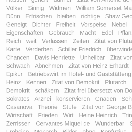
Völker
Sinnig
Widmen
William Somerset M
Dünn
Erfrischen
bleiben
richtige
Shaw Geo
Geneigt
Dichter
Freiheit
Vorspeise
Nebel
Eigenschaften
Gebrauch
Macht
Edel
Pfla
Reich
weit
Verlassen
Zeiten
Zitat von Plut
Karte
Verderben
Schiller Friedrich
überwind
Chancen
Davis Henriette
Unheilbar
Zitat vo
Schwach
Abnehmen
Zitat von Heinz Erhardt
Epikur
Betriebswirt im Hotel- und Gaststätteng
Heinz
Kennen
Zitat von Demokrit
Plutarch
Demokrit
schäkern
Zitat frei übersetzt von 
Sokrates
Arznei
konservieren
Gnaden
Seh
Casanova
Theorie
Stufe
Zitat von George 
Wirtschaft
Frieden
Wirt
Heine Heinrich
Tri
Zerrissen
Cervantes Miquel de
Wunderbar
Frohsinn
Monarch
Bilder
ohne
Konfuzius