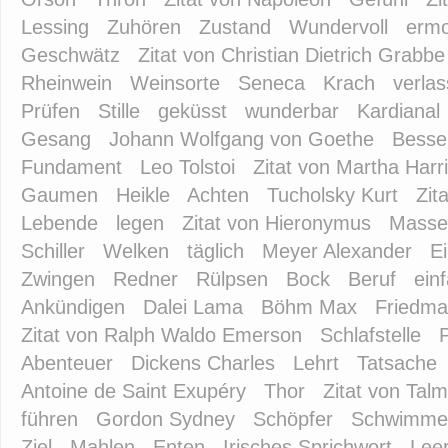
Lessing
Zuhören
Zustand
Wundervoll
ermo
Geschwätz
Zitat von Christian Dietrich Grabbe
Rheinwein
Weinsorte
Seneca
Krach
verla
Prüfen
Stille
geküsst
wunderbar
Kardianal
Gesang
Johann Wolfgang von Goethe
Besse
Fundament
Leo Tolstoi
Zitat von Martha Harr
Gaumen
Heikle
Achten
Tucholsky Kurt
Zit
Lebende
legen
Zitat von Hieronymus
Masse
Schiller
Welken
täglich
Meyer Alexander
E
Zwingen
Redner
Rülpsen
Bock
Beruf
ein
Ankündigen
Dalei Lama
Böhm Max
Friedma
Zitat von Ralph Waldo Emerson
Schlafstelle
Abenteuer
Dickens Charles
Lehrt
Tatsache
Antoine de Saint Exupéry
Thor
Zitat von Tal
führen
Gordon Sydney
Schöpfer
Schwimme
Ziel
Mahlen
Enten
Irisches Sprichwort
Lee