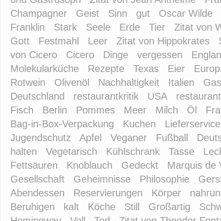
Champagner
Geist
Sinn
gut
Oscar Wilde
Franklin
Stark
Seele
Erde
Tier
Zitat von 
Gott
Festmahl
Leer
Zitat von Hippokrates
von Cicero
Cicero
Dinge
vergessen
Engla
Molekularküche
Rezepte
Texas
Eier
Europ
Rotwein
Olivenöl
Nachhaltigkeit
Italien
Gas
Deutschland
restaurantkritik
USA
restaurant
Fisch
Berlin
Pommes
Meer
Milch
Öl
Fra
Bag-in-Box-Verpackung
Kuchen
Lieferservice
Jugendschutz
Apfel
Veganer
Fußball
Deut
halten
Vegetarisch
Kühlschrank
Tasse
Lec
Fettsäuren
Knoblauch
Gedeckt
Marquis de
Gesellschaft
Geheimnisse
Philosophie
Gers
Abendessen
Reservierungen
Körper
nahrun
Beruhigen
kalt
Köche
Still
Großartig
Schw
Hemingway
Voll
Tod
Zitat von Theodor Fon