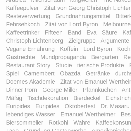
Kaffeepulver
Zitat von Georg Christoph Lichte
Resteverwertung
Grundnahrungsmittel
Bitter
Fehrsehkoch
Zitat von Lord Byron
Melbourne
Kaffeetrinker
Fifteen
Band
Eva
Säure
Ka
Christoph Lichtenberg
Zielgruppe
Argumente
Vegane Ernährung
Koffein
Lord Byron
Koch
Gastrechte
Mundpropaganda
Biergarten
Re
Restaurant Story
Studie
tierische Produkte
Spiel
Camembert
Obazda
Getränke
durch
Doemes Akademie
Zitat von Emanuel Werthei
Dinner Porn
George Miller
Pfannkuchen
Ant
Mäßig
Tischdekoration
Bierdeckel
Eichstrich
Euripides
Euripides
Oktoberfest
Dr. Masaru
lebendiges Wasser
Emanuel Wertheimer
Bes
Biersommelier
Rotkohl
Wahre
Kaffeekonsu
Tage
Gründung Gastgewerbe
Amerikanische