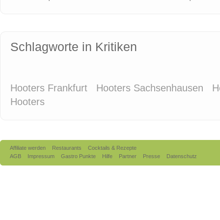
Schlagworte in Kritiken
Hooters Frankfurt
Hooters Sachsenhausen
H
Hooters
Affiliate werden
Restaurants
Cocktails & Rezepte
AGB
Impressum
Gastro Punkte
Hilfe
Partner
Presse
Datenschutz