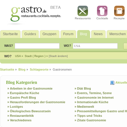
Restaurants
Cocktails
Rezepte
Startseite
Guides
Gruppen
Forum
Blog
News
Menschen
WAS?
WO?
WO?
USA »
Stadt ( Region ) »
[Stadt ändern]
Startseite
»
Blog
»
Schlagworte
» Gastronomen
Blog Kategorien
Aktuell
» Arbeiten in der Gastronomie
» Diät Blog
» Europäische Küche
» Events, Termine, Szene
» Gastro Profi Blog
» Gastronomie im Internet
» Herausforderungen der Gastronomie
» Internationale Küche
» Lustiges
» Medienwelt
» Ökologisches Bewusstsein
» Pressemitteilungen Gastro und H
» Restaurantkritik
» Tipps und Tricks
» Verschiedenes
» Zitate Gastronomie