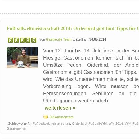
Fußballweltmeisterschaft 2014: Orderbird gibt fünf Tipps für
von
Gastro.de Team
Erstellt am
30.05.2014
Vom 12. Juni bis 13. Juli findet in der Bra
Hiesige Gastronomen können sich in be
Umsätze freuen. Orderbird, der Anbie
Gastronomie, gibt Gastronomen fünf Tipps, 
wird. Wie das Unternehmen mitteilte, soll
Vorbereitung legen. Wirte müssen be
Fernsehsendungen Gebühren an di
Übertragungen werden urheb...
weiterlesen »
0 Kommentare
Schlagworte
Fußballweltmeisterschaft
,
Orderbird
,
Fußball-WM
,
WM 2014
,
WM
,
Fußb
Gastronomen