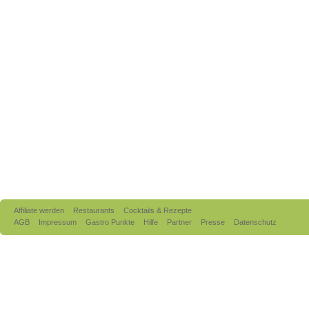
Affiliate werden
Restaurants
Cocktails & Rezepte
AGB
Impressum
Gastro Punkte
Hilfe
Partner
Presse
Datenschutz