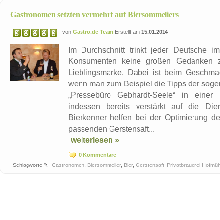
Gastronomen setzten vermehrt auf Biersommeliers
von
Gastro.de Team
Erstellt am
15.01.2014
Im Durchschnitt trinkt jeder Deutsche i
Konsumenten keine großen Gedanken zu
Lieblingsmarke. Dabei ist beim Geschmac
wenn man zum Beispiel die Tipps der soge
„Pressebüro Gebhardt-Seele“ in einer M
indessen bereits verstärkt auf die Die
Bierkenner helfen bei der Optimierung d
passenden Gerstensaft...
weiterlesen »
0 Kommentare
Schlagworte
Gastronomen
,
Biersommelier
,
Bier
,
Gerstensaft
,
Privatbrauerei Hofmüh