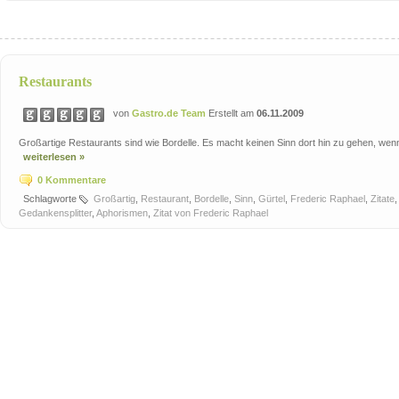
Restaurants
von
Gastro.de Team
Erstellt am
06.11.2009
Großartige Restaurants sind wie Bordelle. Es macht keinen Sinn dort hin zu gehen, wenn
weiterlesen »
0 Kommentare
Schlagworte
Großartig
,
Restaurant
,
Bordelle
,
Sinn
,
Gürtel
,
Frederic Raphael
,
Zitate
Gedankensplitter
,
Aphorismen
,
Zitat von Frederic Raphael