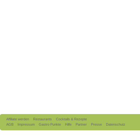
Affiliate werden
Restaurants
Cocktails & Rezepte
AGB
Impressum
Gastro Punkte
Hilfe
Partner
Presse
Datenschutz