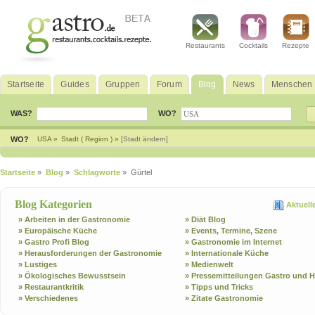
Restaurants
Cocktails
Rezepte
Startseite
Guides
Gruppen
Forum
Blog
News
Menschen
WAS?
WO?
WO?
USA »
Stadt ( Region ) »
[Stadt ändern]
Startseite
»
Blog
»
Schlagworte
» Gürtel
Blog Kategorien
Aktuell
» Arbeiten in der Gastronomie
» Diät Blog
» Europäische Küche
» Events, Termine, Szene
» Gastro Profi Blog
» Gastronomie im Internet
» Herausforderungen der Gastronomie
» Internationale Küche
» Lustiges
» Medienwelt
» Ökologisches Bewusstsein
» Pressemitteilungen Gastro und H
» Restaurantkritik
» Tipps und Tricks
» Verschiedenes
» Zitate Gastronomie