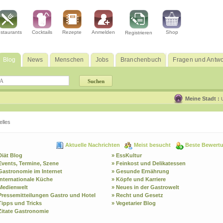
staurants
Cocktails
Rezepte
Anmelden
Shop
Registrieren
Blog
News
Menschen
Jobs
Branchenbuch
Fragen und Antwo
Meine Stadt :
lles
Aktuelle Nachrichten
Meist besucht
Beste Bewert
Diät Blog
» EssKultur
Events, Termine, Szene
» Feinkost und Delikatessen
Gastronomie im Internet
» Gesunde Ernährung
Internationale Küche
» Köpfe und Karriere
Medienwelt
» Neues in der Gastrowelt
Pressemitteilungen Gastro und Hotel
» Recht und Gesetz
Tipps und Tricks
» Vegetarier Blog
Zitate Gastronomie