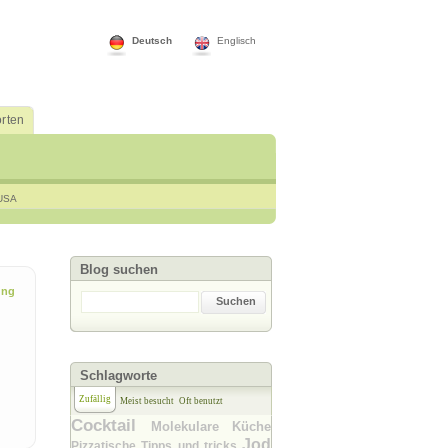
Deutsch
Englisch
rten
USA
Blog suchen
ung
Suchen
Schlagworte
Zufällig
Meist besucht
Oft benutzt
Cocktail
Molekulare Küche
Jod
Pizzatische
Tipps und tricks