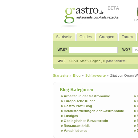
Re
Startseite
Guides
Gruppen
Forum
WAS?
WO?
WO?
USA »
Stadt ( Region ) »
[Stadt ändern]
Startseite
»
Blog
»
Schlagworte
» Zitat von Orson We
Blog Kategorien
» Arbeiten in der Gastronomie
» 
» Europäische Küche
» 
» Gastro Profi Blog
» 
» Herausforderungen der Gastronomie
» 
» Lustiges
» 
» Ökologisches Bewusstsein
» 
» Restaurantkritik
» 
» Verschiedenes
» 