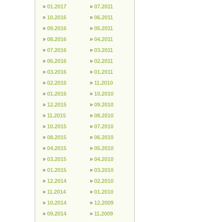
»
01.2017
»
07.2011
»
10.2016
»
06.2011
»
09.2016
»
05.2011
»
08.2016
»
04.2011
»
07.2016
»
03.2011
»
06.2016
»
02.2011
»
03.2016
»
01.2011
»
02.2016
»
11.2010
»
01.2016
»
10.2010
»
12.2015
»
09.2010
»
11.2015
»
08.2010
»
10.2015
»
07.2010
»
08.2015
»
06.2010
»
04.2015
»
05.2010
»
03.2015
»
04.2010
»
01.2015
»
03.2010
»
12.2014
»
02.2010
»
11.2014
»
01.2010
»
10.2014
»
12.2009
»
09.2014
»
11.2009
Bedenklicher Inhalt?
beleidigend, unangebracht