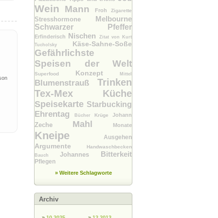
Wein
Mann
Froh
Zigarette
Melbourne
Stresshormone
Schwarzer Pfeffer
Nischen
Erfinderisch
Zitat von Kurt
Käse-Sahne-Soße
Tucholsky
Gefährlichste
Speisen der Welt
Konzept
Superfood
Mittel
son
Trinken
Blumenstrauß
Tex-Mex Küche
Speisekarte
Starbucking
Ehrentag
Johann
Krüge
Bücher
Mahl
Zeche
Monate
Kneipe
Ausgehen
Argumente
Handwaschbecken
Bitterkeit
Johannes
Bauch
Pflegen
» Weitere Schlagworte
Archiv
»
10.2025
»
12.2013