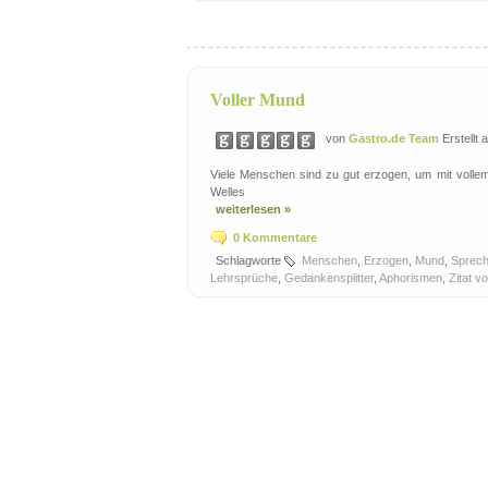
Voller Mund
von
Gastro.de Team
Erstellt
Viele Menschen sind zu gut erzogen, um mit volle
Welles
weiterlesen »
0 Kommentare
Schlagworte
Menschen
,
Erzogen
,
Mund
,
Sprec
Lehrsprüche
,
Gedankensplitter
,
Aphorismen
,
Zitat v