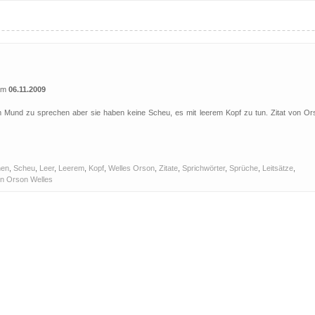
 am
06.11.2009
m Mund zu sprechen aber sie haben keine Scheu, es mit leerem Kopf zu tun. Zitat von Or
hen
,
Scheu
,
Leer
,
Leerem
,
Kopf
,
Welles Orson
,
Zitate
,
Sprichwörter
,
Sprüche
,
Leitsätze
,
on Orson Welles