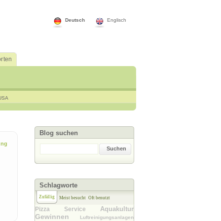
Deutsch
Englisch
rten
USA
Blog suchen
ung
Suchen
Schlagworte
Zufällig
Meist besucht
Oft benutzt
Aquakultur
Pizza Service
Gewinnen
Luftreinigungsanlagen