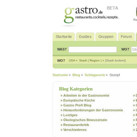
Re
Startseite
Guides
Gruppen
Forum
WAS?
WO?
WO?
USA »
Stadt ( Region ) »
[Stadt ändern]
Startseite
»
Blog
»
Schlagworte
» Stumpf
Blog Kategorien
» Arbeiten in der Gastronomie
» 
» Europäische Küche
» 
» Gastro Profi Blog
» 
» Herausforderungen der Gastronomie
» 
» Lustiges
» 
» Ökologisches Bewusstsein
» 
» Restaurantkritik
» 
» Verschiedenes
» 