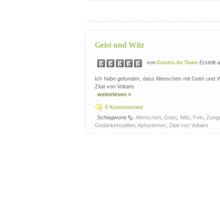
Geist und Witz
von
Gastro.de Team
Erstellt
Ich habe gefunden, dass Menschen mit Geist und W
Zitat von Voltaire
weiterlesen »
0 Kommentare
Schlagworte
Menschen
,
Geist
,
Witz
,
Fein
,
Zung
Gedankensplitter
,
Aphorismen
,
Zitat von Voltaire