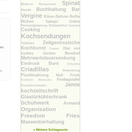
Spinat
Moderne Restaurants
Buchhaltung Bar
Hunde
Vergine
Käse-Sahne-Soße
Blühen
Spiegel Online
Personalplanung
Schlachthof
Gebildet
Cooking
Kochsendungen
Zeitgenössische
Toiletten
en.
Kochkunst
Zitat von
Freuen
Bembel
Sydney Gordon
Mehrwertsteuersenkung
Eindruck
Bunt
Erfunden
Criadillas
e
,
Bodenbelag
Plastiknahrung
Muir Frank
Festtagstafel
Friedrich Nietzsche
Jamie
Pizzablechstapler
kochzeitschrift
Glastürkühlschrank
Schuhwerk
Armand
Organisation
Freedom Fries
Massentierhaltung
» Weitere Schlagworte