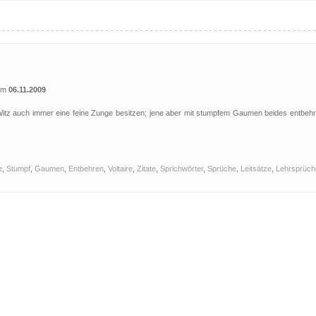
 am
06.11.2009
itz auch immer eine feine Zunge besitzen; jene aber mit stumpfem Gaumen beides entbehr
e
,
Stumpf
,
Gaumen
,
Entbehren
,
Voltaire
,
Zitate
,
Sprichwörter
,
Sprüche
,
Leitsätze
,
Lehrsprüch