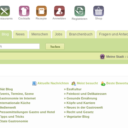
staurants
Cocktails
Rezepte
Anmelden
Shop
Registrieren
Blog
News
Menschen
Jobs
Branchenbuch
Fragen und Antwo
Meine Stadt :
Aktuelle Nachrichten
Meist besucht
Beste Bewert
Diät Blog
» EssKultur
Events, Termine, Szene
» Feinkost und Delikatessen
Gastronomie im Internet
» Gesunde Ernährung
Internationale Küche
» Köpfe und Karriere
Medienwelt
» Neues in der Gastrowelt
Pressemitteilungen Gastro und Hotel
» Recht und Gesetz
Tipps und Tricks
» Vegetarier Blog
Zitate Gastronomie