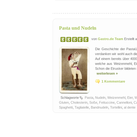
Pasta und Nudeln
von
Gastro.de Team
Erstellt
Die Geschichte der PastaU
verdanken wir wohl auch die
Auf einem bereits über 400
welche aus Weizenmehl, Ei
Schon die Etrusker bildeten 
weiterlesen »
1 Kommentare
Schlagworte
Pasta
,
Nudeln
,
Weizenmehl
,
Eier
,
W
Gluten
,
Cholesterin
,
Soße
,
Fettuccine
,
Cannelloni
,
Ca
Spaghetti
,
Tagliatelle
,
Bandnudeln
,
Tortellini
,
al dente