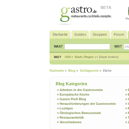
Re
Startseite
Guides
Gruppen
Forum
WAS?
WO?
WO?
USA »
Stadt ( Region ) »
[Stadt ändern]
Startseite
»
Blog
»
Schlagworte
» Eliche
Blog Kategorien
» Arbeiten in der Gastronomie
» 
» Europäische Küche
» 
» Gastro Profi Blog
» 
» Herausforderungen der Gastronomie
» 
» Lustiges
» 
» Ökologisches Bewusstsein
» 
» Restaurantkritik
» 
» Verschiedenes
» 