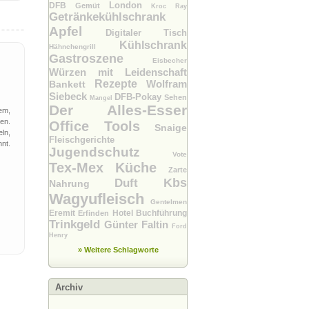
London
DFB
Gemüt
Kroc Ray
Getränkekühlschrank
Apfel
Digitaler Tisch
Kühlschrank
Hähnchengrill
Gastroszene
Eisbecher
Würzen mit Leidenschaft
Rezepte
Wolfram
Bankett
Siebeck
DFB-Pokay
Sehen
Mangel
Der Alles-Esser
em,
ien.
Office Tools
Snaige
ln,
Fleischgerichte
nt.
Jugendschutz
Vote
Tex-Mex Küche
Zarte
Kbs
Duft
Nahrung
Wagyufleisch
Gentelmen
Eremit
Hotel Buchführung
Erfinden
Trinkgeld
Günter Faltin
Ford
Henry
» Weitere Schlagworte
Archiv