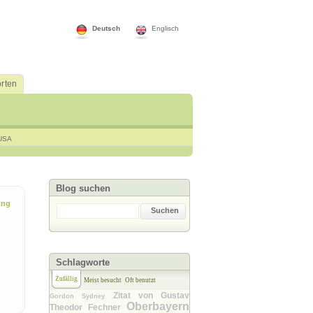
Deutsch
Englisch
rten
USA
Blog suchen
ung
Suchen
Schlagworte
Zufällig
Meist besucht
Oft benutzt
Zitat von Gustav
Gordon Sydney
Oberbayern
Theodor Fechner