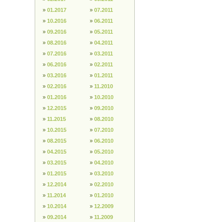
»
01.2017
»
07.2011
»
10.2016
»
06.2011
»
09.2016
»
05.2011
»
08.2016
»
04.2011
»
07.2016
»
03.2011
»
06.2016
»
02.2011
»
03.2016
»
01.2011
»
02.2016
»
11.2010
»
01.2016
»
10.2010
»
12.2015
»
09.2010
»
11.2015
»
08.2010
»
10.2015
»
07.2010
»
08.2015
»
06.2010
»
04.2015
»
05.2010
»
03.2015
»
04.2010
»
01.2015
»
03.2010
»
12.2014
»
02.2010
»
11.2014
»
01.2010
»
10.2014
»
12.2009
»
09.2014
»
11.2009
Bedenklicher Inhalt?