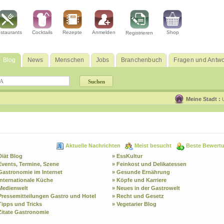
staurants
Cocktails
Rezepte
Anmelden
Shop
Registrieren
Blog
News
Menschen
Jobs
Branchenbuch
Fragen und Antwo
Meine Stadt :
Aktuelle Nachrichten
Meist besucht
Beste Bewert
Diät Blog
» EssKultur
Events, Termine, Szene
» Feinkost und Delikatessen
Gastronomie im Internet
» Gesunde Ernährung
Internationale Küche
» Köpfe und Karriere
Medienwelt
» Neues in der Gastrowelt
Pressemitteilungen Gastro und Hotel
» Recht und Gesetz
Tipps und Tricks
» Vegetarier Blog
Zitate Gastronomie