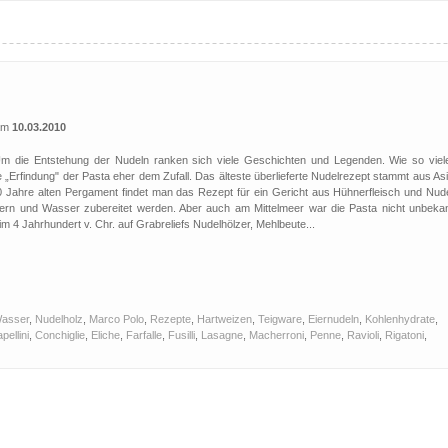
 am
10.03.2010
m die Entstehung der Nudeln ranken sich viele Geschichten und Legenden. Wie so viel
 „Erfindung" der Pasta eher dem Zufall. Das älteste überlieferte Nudelrezept stammt aus As
0 Jahre alten Pergament findet man das Rezept für ein Gericht aus Hühnerfleisch und Nude
ern und Wasser zubereitet werden. Aber auch am Mittelmeer war die Pasta nicht unbekan
im 4 Jahrhundert v. Chr. auf Grabreliefs Nudelhölzer, Mehlbeute...
asser
,
Nudelholz
,
Marco Polo
,
Rezepte
,
Hartweizen
,
Teigware
,
Eiernudeln
,
Kohlenhydrate
,
pellini
,
Conchiglie
,
Eliche
,
Farfalle
,
Fusilli
,
Lasagne
,
Macherroni
,
Penne
,
Ravioli
,
Rigatoni
,