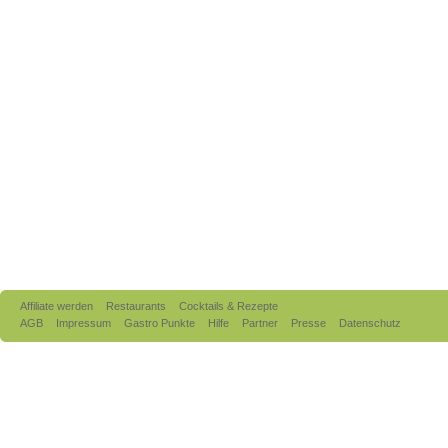
Affiliate werden
Restaurants
Cocktails & Rezepte
AGB
Impressum
Gastro Punkte
Hilfe
Partner
Presse
Datenschutz