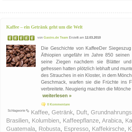
Kaffee – ein Getränk geht um die Welt
von
Gastro.de Team
Erstellt am
12.03.2010
Die Geschichte von KaffeeDer Siegeszug
Äthiopien ungefähr im Jahre 850 seinen L
seine Ziegen nachdem sie Blätter und
gefressen hatten plötzlich lebhaft und mun
des Strauches in ein Kloster, in dem Mönch
Geschmack, warfen sie die Früchte ins Fe
verbreitete. Neugierig machten die Mönche 
weiterlesen »
0 Kommentare
Schlagworte
Kaffee
,
Getränk
,
Duft
,
Grundnahrungsm
Brasilien
,
Kolumbien
,
Kaffeepflanze
,
Arabica
,
Ka
Guatemala
,
Robusta
,
Espresso
,
Kaffekirsche
,
K