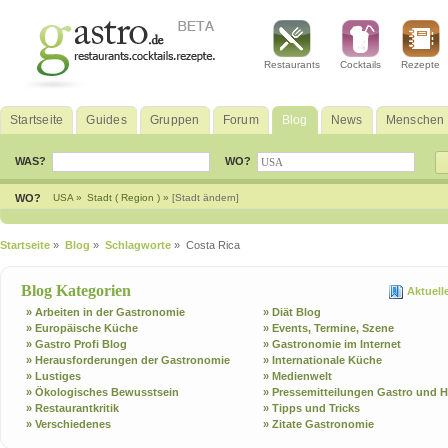
Restaurants
Cocktails
Rezepte
Startseite
Guides
Gruppen
Forum
Blog
News
Menschen
WAS?
WO?
WO?
USA »
Stadt ( Region ) »
[Stadt ändern]
Startseite
»
Blog
»
Schlagworte
» Costa Rica
Blog Kategorien
Aktuell
» Arbeiten in der Gastronomie
» Diät Blog
» Europäische Küche
» Events, Termine, Szene
» Gastro Profi Blog
» Gastronomie im Internet
» Herausforderungen der Gastronomie
» Internationale Küche
» Lustiges
» Medienwelt
» Ökologisches Bewusstsein
» Pressemitteilungen Gastro und H
» Restaurantkritik
» Tipps und Tricks
» Verschiedenes
» Zitate Gastronomie