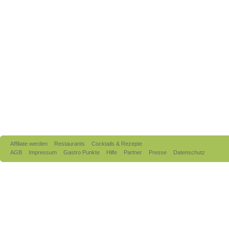
Affiliate werden
Restaurants
Cocktails & Rezepte
AGB
Impressum
Gastro Punkte
Hilfe
Partner
Presse
Datenschutz