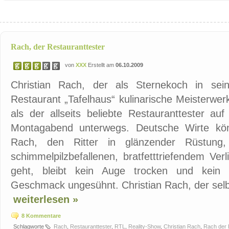
Rach, der Restauranttester
von
XXX
Erstellt am
06.10.2009
Christian Rach, der als Sternekoch in sei
Restaurant „Tafelhaus“ kulinarische Meisterwerk
als der allseits beliebte Restauranttester
Montagabend unterwegs. Deutsche Wirte kö
Rach, den Ritter in glänzender Rüstung
schimmelpilzbefallenen, bratfetttriefendem Ve
geht, bleibt kein Auge trocken und kein
Geschmack ungesühnt. Christian Rach, der selbs
weiterlesen »
8 Kommentare
Schlagworte
Rach
,
Restauranttester
,
RTL
,
Reality-Show
,
Christian Rach
,
Rach der 