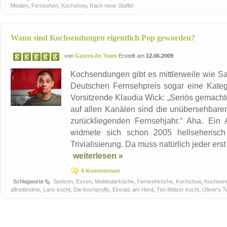
Medien
,
Fernsehen
,
Kochshow
,
Rach neue Staffel
Wann sind Kochsendungen eigentlich Pop geworden?
von
Gastro.de Team
Erstellt am
12.06.2009
Kochsendungen gibt es mittlerweile wie S
Deutschen Fernsehpreis sogar eine Katego
Vorsitzende Klaudia Wick: „Seriös gemach
auf allen Kanälen sind die unübersehbar
zurückliegenden Fernsehjahr.“ Aha. Ein 
widmete sich schon 2005 hellseherisch
Trivialisierung. Da muss natürlich jeder erst
weiterlesen »
6 Kommentare
Schlagworte
Speisen
,
Essen
,
Molekularküche
,
Fernsehköche
,
Kochshow
,
Kochsen
alfredissimo
,
Lanz kocht
,
Die Kochprofis
,
Einsatz am Herd
,
Tim Mälzer kocht
,
Oliver's T