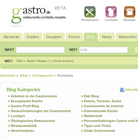
Restaurants
Cocktails
Rezepte
Startseite
Guides
Gruppen
Forum
Blog
News
Menschen
WAS?
WO?
WO?
USA »
Stadt ( Region ) »
[Stadt ändern]
Startseite
»
Blog
»
Schlagworte
» Kochshow
Blog Kategorien
Aktuell
» Arbeiten in der Gastronomie
» Diät Blog
» Europäische Küche
» Events, Termine, Szene
» Gastro Profi Blog
» Gastronomie im Internet
» Herausforderungen der Gastronomie
» Internationale Küche
» Lustiges
» Medienwelt
» Ökologisches Bewusstsein
» Pressemitteilungen Gastro und H
» Restaurantkritik
» Tipps und Tricks
» Verschiedenes
» Zitate Gastronomie