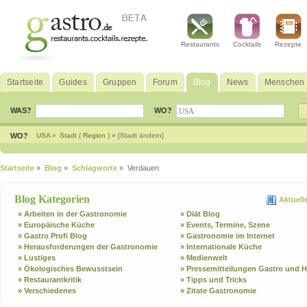
Restaurants
Cocktails
Rezepte
Startseite
Guides
Gruppen
Forum
Blog
News
Menschen
WAS?
WO?
WO?
USA »
Stadt ( Region ) »
[Stadt ändern]
Startseite
»
Blog
»
Schlagworte
» Verdauen
Blog Kategorien
Aktuell
» Arbeiten in der Gastronomie
» Diät Blog
» Europäische Küche
» Events, Termine, Szene
» Gastro Profi Blog
» Gastronomie im Internet
» Herausforderungen der Gastronomie
» Internationale Küche
» Lustiges
» Medienwelt
» Ökologisches Bewusstsein
» Pressemitteilungen Gastro und H
» Restaurantkritik
» Tipps und Tricks
» Verschiedenes
» Zitate Gastronomie