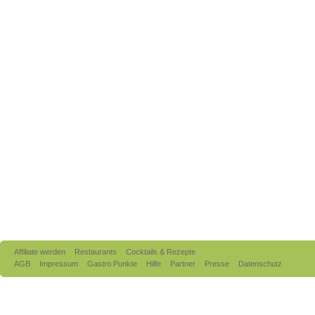
Affiliate werden
Restaurants
Cocktails & Rezepte
AGB
Impressum
Gastro Punkte
Hilfe
Partner
Presse
Datenschutz