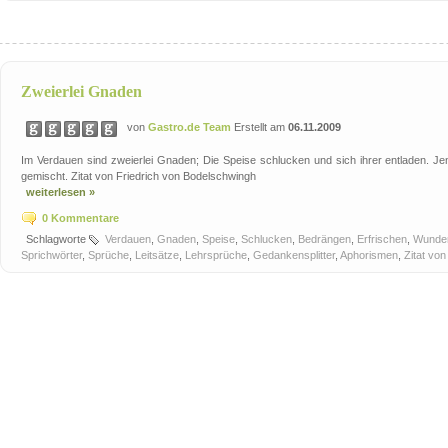
Zweierlei Gnaden
von
Gastro.de Team
Erstellt am
06.11.2009
Im Verdauen sind zweierlei Gnaden; Die Speise schlucken und sich ihrer entladen. Je
gemischt. Zitat von Friedrich von Bodelschwingh
weiterlesen »
0 Kommentare
Schlagworte
Verdauen
,
Gnaden
,
Speise
,
Schlucken
,
Bedrängen
,
Erfrischen
,
Wunde
Sprichwörter
,
Sprüche
,
Leitsätze
,
Lehrsprüche
,
Gedankensplitter
,
Aphorismen
,
Zitat vo