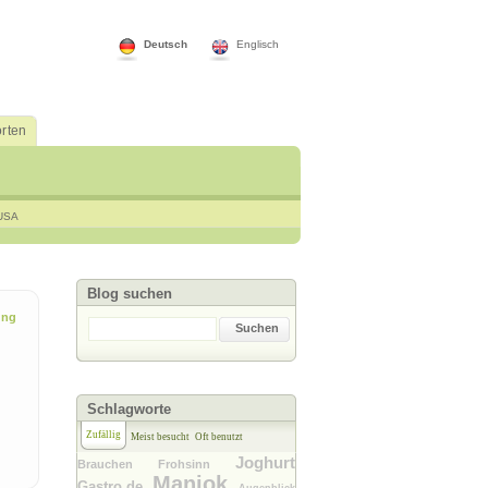
Deutsch
Englisch
rten
USA
Blog suchen
ung
Suchen
Schlagworte
Zufällig
Meist besucht
Oft benutzt
Joghurt
Brauchen
Frohsinn
Maniok
Gastro.de