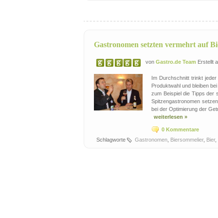
Gastronomen setzten vermehrt auf B
von
Gastro.de Team
Erstellt
Im Durchschnitt trinkt jed
Produktwahl und bleiben bei
zum Beispiel die Tipps der 
Spitzengastronomen setzen 
bei der Optimierung der Ge
weiterlesen »
0 Kommentare
Schlagworte
Gastronomen
,
Biersommelier
,
Bier
,