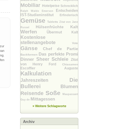
Augenblick
Mobiliar
Hotelpeise
Schrecklich
Entscheiden
Ralph Waldo Emerson
IST-Studieninstitut
Erfinderisch
Gemüse
Tabletts
Zitat von Jane
Hülsenfrüchte
Kalt
Russel
Werfen
Übermut
Kalt
Kostenlose
stellenangebote
Vote
zur
Gänse
Chef de Partie
man
Das perfekte Promi
Backformen
ng.
Schleie
Dinner
Sheer
Zitat
fen
von Henry Ford
Chiasamen
Escoffier Auguste
Kalkulation
Die
Jahreszeiten
Bullerei
Blumen
Soße
Reisende
Maupassant
Mittagessen
Guy de
» Weitere Schlagworte
Archiv