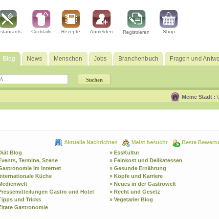
staurants
Cocktails
Rezepte
Anmelden
Shop
Registrieren
Blog
News
Menschen
Jobs
Branchenbuch
Fragen und Antwo
Meine Stadt :
Aktuelle Nachrichten
Meist besucht
Beste Bewert
Diät Blog
» EssKultur
Events, Termine, Szene
» Feinkost und Delikatessen
Gastronomie im Internet
» Gesunde Ernährung
Internationale Küche
» Köpfe und Karriere
Medienwelt
» Neues in der Gastrowelt
Pressemitteilungen Gastro und Hotel
» Recht und Gesetz
Tipps und Tricks
» Vegetarier Blog
Zitate Gastronomie