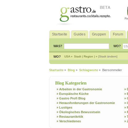
Re
Startseite
Guides
Gruppen
Forum
WAS?
WO?
WO?
USA »
Stadt ( Region ) »
[Stadt ändern]
Startseite
»
Blog
»
Schlagworte
» Biersommelier
Blog Kategorien
» Arbeiten in der Gastronomie
» 
» Europäische Küche
» 
» Gastro Profi Blog
» 
» Herausforderungen der Gastronomie
» 
» Lustiges
» 
» Ökologisches Bewusstsein
» 
» Restaurantkritik
» 
» Verschiedenes
» 