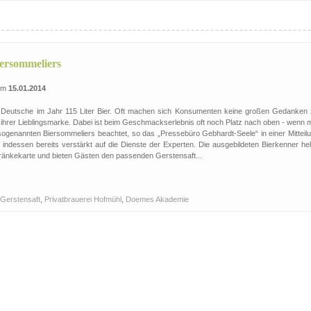
iersommeliers
 am
15.01.2014
er Deutsche im Jahr 115 Liter Bier. Oft machen sich Konsumenten keine großen Gedanken 
 ihrer Lieblingsmarke. Dabei ist beim Geschmackserlebnis oft noch Platz nach oben - wenn 
sogenannten Biersommeliers beachtet, so das „Pressebüro Gebhardt-Seele“ in einer Mitteilu
indessen bereits verstärkt auf die Dienste der Experten. Die ausgebildeten Bierkenner hel
tränkekarte und bieten Gästen den passenden Gerstensaft...
Gerstensaft
,
Privatbrauerei Hofmühl
,
Doemes Akademie