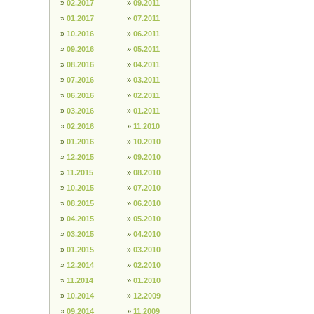
»
02.2017
»
09.2011
»
01.2017
»
07.2011
»
10.2016
»
06.2011
»
09.2016
»
05.2011
»
08.2016
»
04.2011
»
07.2016
»
03.2011
»
06.2016
»
02.2011
»
03.2016
»
01.2011
»
02.2016
»
11.2010
»
01.2016
»
10.2010
»
12.2015
»
09.2010
»
11.2015
»
08.2010
»
10.2015
»
07.2010
»
08.2015
»
06.2010
»
04.2015
»
05.2010
»
03.2015
»
04.2010
»
01.2015
»
03.2010
»
12.2014
»
02.2010
»
11.2014
»
01.2010
»
10.2014
»
12.2009
»
09.2014
»
11.2009