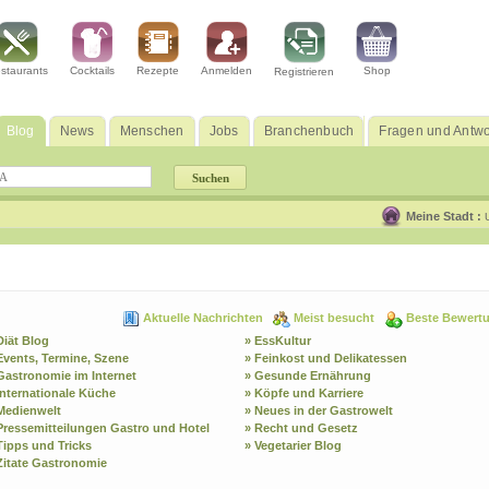
staurants
Cocktails
Rezepte
Anmelden
Shop
Registrieren
Blog
News
Menschen
Jobs
Branchenbuch
Fragen und Antwo
Meine Stadt :
Aktuelle Nachrichten
Meist besucht
Beste Bewert
Diät Blog
» EssKultur
Events, Termine, Szene
» Feinkost und Delikatessen
Gastronomie im Internet
» Gesunde Ernährung
Internationale Küche
» Köpfe und Karriere
Medienwelt
» Neues in der Gastrowelt
Pressemitteilungen Gastro und Hotel
» Recht und Gesetz
Tipps und Tricks
» Vegetarier Blog
Zitate Gastronomie