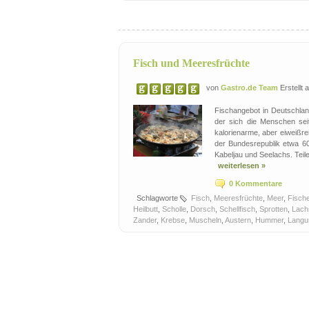
Fisch und Meeresfrüchte
von
Gastro.de Team
Erstellt
Fischangebot in Deutschlan
der sich die Menschen sei
kalorienarme, aber eiweißr
der Bundesrepublik etwa 60
Kabeljau und Seelachs. Tei
weiterlesen »
0 Kommentare
Schlagworte
Fisch
,
Meeresfrüchte
,
Meer
,
Fisch
Heilbutt
,
Scholle
,
Dorsch
,
Schellfisch
,
Sprotten
,
Lach
Zander
,
Krebse
,
Muscheln
,
Austern
,
Hummer
,
Langu