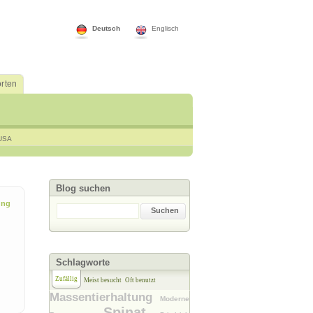
Deutsch
Englisch
rten
USA
Blog suchen
ung
Suchen
Schlagworte
Zufällig
Meist besucht
Oft benutzt
Massentierhaltung
Moderne
Spinat