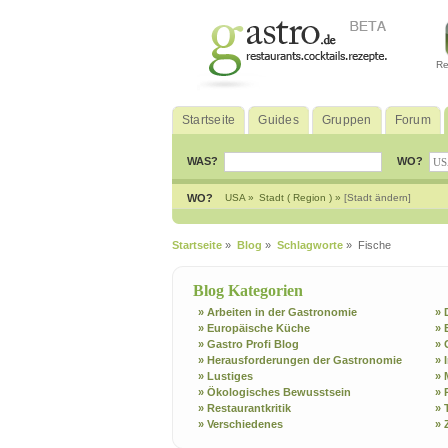
Re
Startseite
Guides
Gruppen
Forum
WAS?
WO?
WO?
USA »
Stadt ( Region ) »
[Stadt ändern]
Startseite
»
Blog
»
Schlagworte
» Fische
Blog Kategorien
» Arbeiten in der Gastronomie
» 
» Europäische Küche
» 
» Gastro Profi Blog
» 
» Herausforderungen der Gastronomie
» 
» Lustiges
» 
» Ökologisches Bewusstsein
» 
» Restaurantkritik
» 
» Verschiedenes
» 