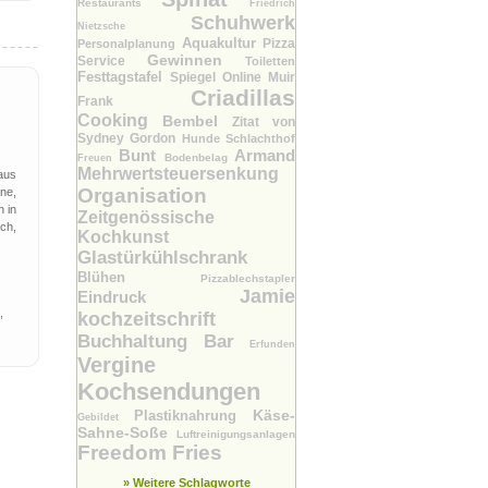
Restaurants
Friedrich
Schuhwerk
Nietzsche
Aquakultur
Pizza
Personalplanung
Gewinnen
Service
Toiletten
Festtagstafel
Spiegel Online
Muir
Criadillas
Frank
Cooking
Bembel
Zitat von
Sydney Gordon
Hunde
Schlachthof
Bunt
Armand
Bodenbelag
Freuen
Mehrwertsteuersenkung
aus
Organisation
ne,
 in
Zeitgenössische
ch,
Kochkunst
Glastürkühlschrank
Blühen
Pizzablechstapler
Jamie
Eindruck
,
kochzeitschrift
Buchhaltung Bar
Erfunden
Vergine
Kochsendungen
Käse-
Plastiknahrung
Gebildet
Sahne-Soße
Luftreinigungsanlagen
Freedom Fries
» Weitere Schlagworte