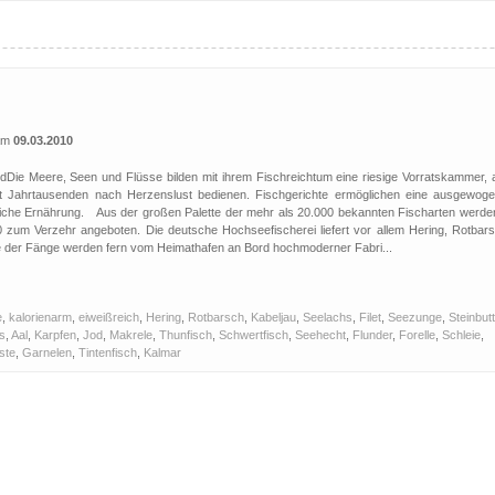
 am
09.03.2010
dDie Meere, Seen und Flüsse bilden mit ihrem Fischreichtum eine riesige Vorratskammer, 
t Jahrtausenden nach Herzenslust bedienen. Fischgerichte ermöglichen eine ausgewoge
eiche Ernährung. Aus der großen Palette der mehr als 20.000 bekannten Fischarten werden
 zum Verzehr angeboten. Die deutsche Hochseefischerei liefert vor allem Hering, Rotbars
le der Fänge werden fern vom Heimathafen an Bord hochmoderner Fabri...
e
,
kalorienarm
,
eiweißreich
,
Hering
,
Rotbarsch
,
Kabeljau
,
Seelachs
,
Filet
,
Seezunge
,
Steinbutt
s
,
Aal
,
Karpfen
,
Jod
,
Makrele
,
Thunfisch
,
Schwertfisch
,
Seehecht
,
Flunder
,
Forelle
,
Schleie
,
ste
,
Garnelen
,
Tintenfisch
,
Kalmar