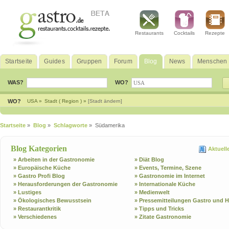
Restaurants
Cocktails
Rezepte
Startseite
Guides
Gruppen
Forum
Blog
News
Menschen
WAS?
WO?
WO?
USA »
Stadt ( Region ) »
[Stadt ändern]
Startseite
»
Blog
»
Schlagworte
» Südamerika
Blog Kategorien
Aktuell
» Arbeiten in der Gastronomie
» Diät Blog
» Europäische Küche
» Events, Termine, Szene
» Gastro Profi Blog
» Gastronomie im Internet
» Herausforderungen der Gastronomie
» Internationale Küche
» Lustiges
» Medienwelt
» Ökologisches Bewusstsein
» Pressemitteilungen Gastro und H
» Restaurantkritik
» Tipps und Tricks
» Verschiedenes
» Zitate Gastronomie