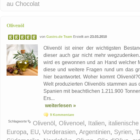
au Chocolat
Olivenöl
von
Gastro.de Team
Erstellt am
23.03.2010
Olivenöl ist einer der wichtigsten Besta
dieser auch gar nicht mehr wegzudenken
wird es gewonnen und an Hand welcher Me
diese und weitere Fragen rund um das g
hier beantwortet. Woher kommt Olivenöl?
Welt produzierten Olivenöls stammen aus d
Spanien mit beachtlichen 1.211.900 Tonnen 
Ers...
weiterlesen »
9 Kommentare
Schlagworte
Olivenöl
,
Olivenoel
,
Italien
,
italienisch
Europa
,
EU
,
Vorderasien
,
Argentinien
,
Syrien
,
T