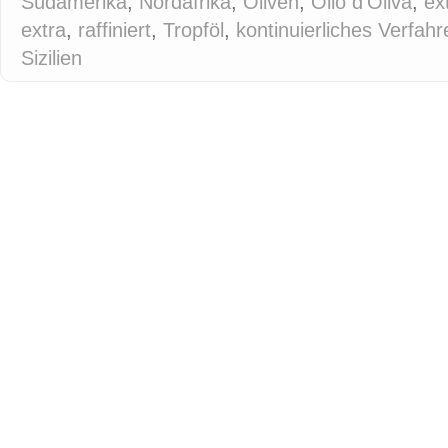
Südamerika
,
Nordafrika
,
Oliven
,
Olio d'Oliva
,
ex
extra
,
raffiniert
,
Tropföl
,
kontinuierliches Verfahr
Sizilien