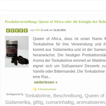
Produktvorstellung: Queen of Africa oder die Königin der Bo
von
XXX
Erstellt am
11.02.2011
Queen of Africa, dass ist unser Name f
Tonkabohne für ihre Verwendung und ihr
kommt aus Südamerika und ist der Samen
heranwächst. Die heutigen Produktionsl
Aroma der Tonkabohne erinnert an Waldmeist
eignet sich um Süßspeisen/ Desserts zu v
Vanille oder Bittermandel. Die Tonkabohne 
eine Ras...
weiterlesen »
0 Kommentare
Schlagworte
Tonkabohne
,
Beschreibung
,
Queen of 
Südamerika
,
giftig
,
cumarinhaltig
,
aromatisieren