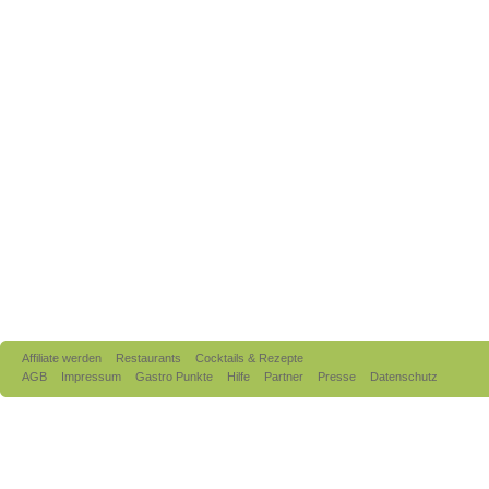
Affiliate werden
Restaurants
Cocktails & Rezepte
AGB
Impressum
Gastro Punkte
Hilfe
Partner
Presse
Datenschutz