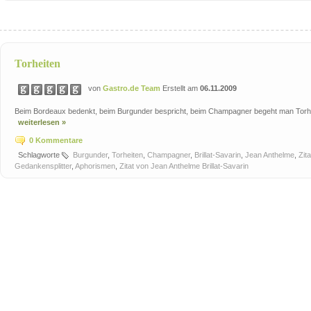
Torheiten
von
Gastro.de Team
Erstellt am
06.11.2009
Beim Bordeaux bedenkt, beim Burgunder bespricht, beim Champagner begeht man Torheit
weiterlesen »
0 Kommentare
Schlagworte
Burgunder
,
Torheiten
,
Champagner
,
Brillat-Savarin
,
Jean Anthelme
,
Zita
Gedankensplitter
,
Aphorismen
,
Zitat von Jean Anthelme Brillat-Savarin