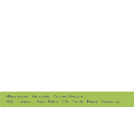
Affiliate werden
Restaurants
Cocktails & Rezepte
AGB
Impressum
Gastro Punkte
Hilfe
Partner
Presse
Datenschutz