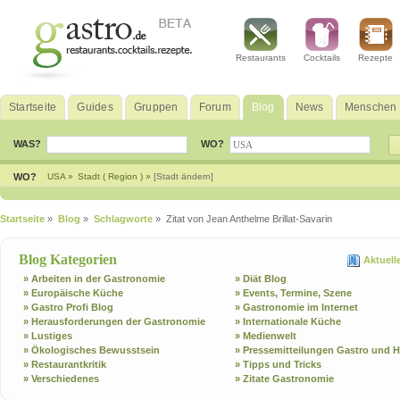
Restaurants
Cocktails
Rezepte
Startseite
Guides
Gruppen
Forum
Blog
News
Menschen
WAS?
WO?
WO?
USA »
Stadt ( Region ) »
[Stadt ändern]
Startseite
»
Blog
»
Schlagworte
» Zitat von Jean Anthelme Brillat-Savarin
Blog Kategorien
Aktuell
» Arbeiten in der Gastronomie
» Diät Blog
» Europäische Küche
» Events, Termine, Szene
» Gastro Profi Blog
» Gastronomie im Internet
» Herausforderungen der Gastronomie
» Internationale Küche
» Lustiges
» Medienwelt
» Ökologisches Bewusstsein
» Pressemitteilungen Gastro und H
» Restaurantkritik
» Tipps und Tricks
» Verschiedenes
» Zitate Gastronomie