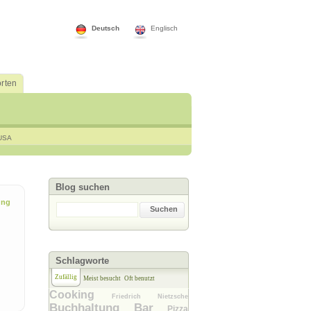
Deutsch
Englisch
rten
USA
Blog suchen
ung
Suchen
Schlagworte
Zufällig
Meist besucht
Oft benutzt
Cooking
Friedrich Nietzsche
Buchhaltung Bar
Pizza