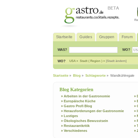
Re
Startseite
Guides
Gruppen
Forum
WAS?
WO?
WO?
USA »
Stadt ( Region ) »
[Stadt ändern]
Startseite
»
Blog
»
Schlagworte
» Wandkühlregale
Blog Kategorien
» Arbeiten in der Gastronomie
» 
» Europäische Küche
» 
» Gastro Profi Blog
» 
» Herausforderungen der Gastronomie
» 
» Lustiges
» 
» Ökologisches Bewusstsein
» 
» Restaurantkritik
» 
» Verschiedenes
» 