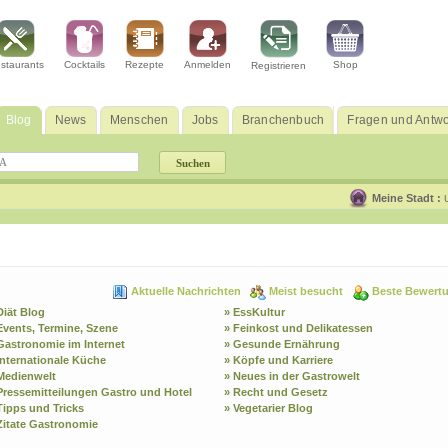
staurants
Cocktails
Rezepte
Anmelden
Shop
Registrieren
Blog
News
Menschen
Jobs
Branchenbuch
Fragen und Antwo
Meine Stadt :
Aktuelle Nachrichten
Meist besucht
Beste Bewert
Diät Blog
» EssKultur
Events, Termine, Szene
» Feinkost und Delikatessen
Gastronomie im Internet
» Gesunde Ernährung
Internationale Küche
» Köpfe und Karriere
Medienwelt
» Neues in der Gastrowelt
Pressemitteilungen Gastro und Hotel
» Recht und Gesetz
Tipps und Tricks
» Vegetarier Blog
Zitate Gastronomie