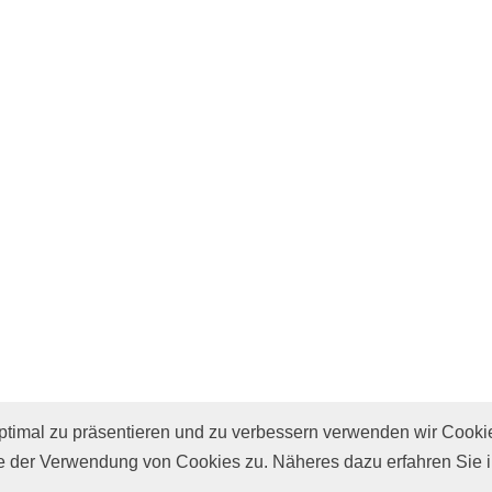
imal zu präsentieren und zu verbessern verwenden wir Cooki
e
 der Verwendung von Cookies zu. Näheres dazu erfahren Sie 
r
Presse
Datenschutz