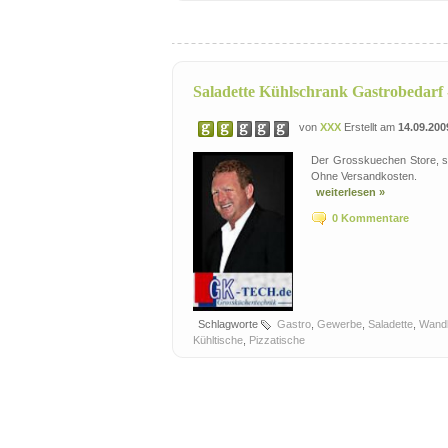
Saladette Kühlschrank Gastrobedarf 
von
XXX
Erstellt am
14.09.200
Der Grosskuechen Store, sp
Ohne Versandkosten.
weiterlesen »
0 Kommentare
Schlagworte
Gastro
,
Gewerbe
,
Saladette
,
Wandk
Kühltische
,
Pizzatische