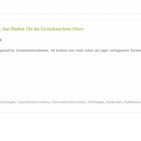
- das finden SIe im Grosskuechen-Store
9
eziell für Gewerbebetreibende, mit breitem und meist sofort ab Lager verfügbarem Sortime
ühlregale
,
Glastürkühlschränke
,
Flaschenkühlschränke
,
Kühlregale
,
Kühltruhen
,
Kühltresen