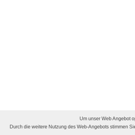
Um unser Web Angebot opt
Affiliate werden
Restaurants
Cocktails & Rezept
Durch die weitere Nutzung des Web-Angebots stimmen Sie
AGB
Impressum
Gastro Punkte
Hilfe
Partne