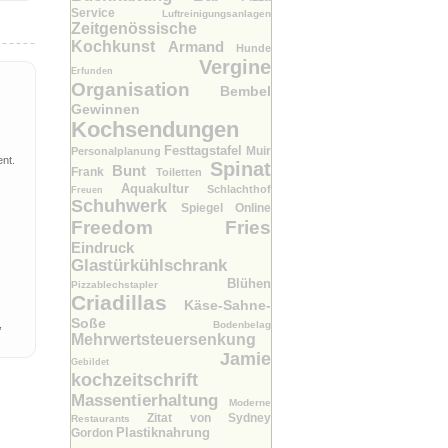
Service
Luftreinigungsanlagen
Zeitgenössische
Kochkunst
Armand
Hunde
Vergine
Erfunden
Organisation
Bembel
Gewinnen
Kochsendungen
Festtagstafel
Muir
Personalplanung
nt.
Spinat
Bunt
Frank
Toiletten
Aquakultur
Schlachthof
Freuen
Schuhwerk
Spiegel Online
Freedom Fries
Eindruck
Glastürkühlschrank
Blühen
Pizzablechstapler
Criadillas
Käse-Sahne-
Soße
,
Bodenbelag
Mehrwertsteuersenkung
Jamie
Gebildet
kochzeitschrift
Massentierhaltung
Moderne
Zitat von Sydney
Restaurants
Plastiknahrung
Gordon