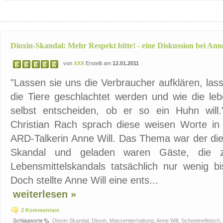
Dioxin-Skandal: Mehr Respekt bitte! - eine Diskussion bei Ann
von
XXX
Erstellt am
12.01.2011
"Lassen sie uns die Verbraucher aufklären, lass
die Tiere geschlachtet werden und wie die le
selbst entscheiden, ob er so ein Huhn will."
Christian Rach sprach diese weisen Worte in
ARD-Talkerin Anne Will. Das Thema war der die
Skandal und geladen waren Gäste, die z
Lebensmittelskandals tatsächlich nur wenig bi
Doch stellte Anne Will eine ents...
weiterlesen »
2 Kommentare
Schlagworte
Dioxin-Skandal
,
Dioxin
,
Massentierhaltung
,
Anne Will
,
Schweinefleisch
,