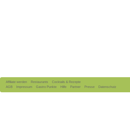
Affiliate werden
Restaurants
Cocktails & Rezepte
AGB
Impressum
Gastro Punkte
Hilfe
Partner
Presse
Datenschutz