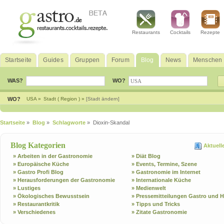
Restaurants
Cocktails
Rezepte
Startseite
Guides
Gruppen
Forum
Blog
News
Menschen
WAS?
WO?
WO?
USA »
Stadt ( Region ) »
[Stadt ändern]
Startseite
»
Blog
»
Schlagworte
» Dioxin-Skandal
Blog Kategorien
Aktuell
» Arbeiten in der Gastronomie
» Diät Blog
» Europäische Küche
» Events, Termine, Szene
» Gastro Profi Blog
» Gastronomie im Internet
» Herausforderungen der Gastronomie
» Internationale Küche
» Lustiges
» Medienwelt
» Ökologisches Bewusstsein
» Pressemitteilungen Gastro und H
» Restaurantkritik
» Tipps und Tricks
» Verschiedenes
» Zitate Gastronomie