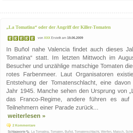
„La Tomatina“ oder der Angriff der Killer-Tomaten
von
XXX
Erstellt am
19.06.2009
In Buñol nahe Valencia findet auch dieses Ja
Tomatina“ statt. Im letzten Mittwoch im Aug
Besucher und unzählige matschige Tomaten die 
rotes Farbenmeer. Laut Organisatoren existi
Entstehung der Tomatenschlacht, eine davon d
Jahr 1945. Manche sehen den Ursprung von „L
das Franco-Regime, andere führen es auf e
Teilnehmern einer Parade zurück...
weiterlesen »
2 Kommentare
Schlagworte
La Tomatina
,
Tomaten
,
Buñol
,
Tomatenschlacht
,
Werfen
,
Matsch
,
Schi