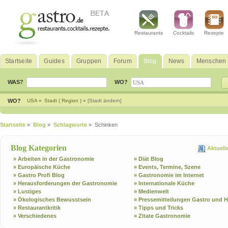
Restaurants
Cocktails
Rezepte
Startseite
Guides
Gruppen
Forum
Blog
News
Menschen
WAS?
WO?
WO?
USA »
Stadt ( Region ) »
[Stadt ändern]
Startseite
»
Blog
»
Schlagworte
» Schinken
Blog Kategorien
Aktuell
» Arbeiten in der Gastronomie
» Diät Blog
» Europäische Küche
» Events, Termine, Szene
» Gastro Profi Blog
» Gastronomie im Internet
» Herausforderungen der Gastronomie
» Internationale Küche
» Lustiges
» Medienwelt
» Ökologisches Bewusstsein
» Pressemitteilungen Gastro und H
» Restaurantkritik
» Tipps und Tricks
» Verschiedenes
» Zitate Gastronomie