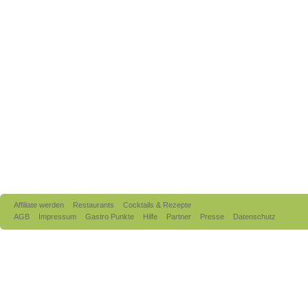
Affiliate werden
Restaurants
Cocktails & Rezepte
AGB
Impressum
Gastro Punkte
Hilfe
Partner
Presse
Datenschutz