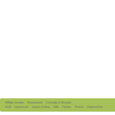
Affiliate werden
Restaurants
Cocktails & Rezepte
AGB
Impressum
Gastro Punkte
Hilfe
Partner
Presse
Datenschutz