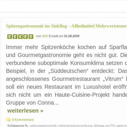
Spitzengastronomie im Sinkflug – Allheilmittel Mehrwertsteue
von
XXX
Erstellt am
01.08.2009
Immer mehr Spitzenköche kochen auf Sparfla
und Gourmetgastronomie geht es nicht gut. Die
verbundene suboptimale Konsumklima setzen d
Beispiel, in der „Süddeutschen“ entdeckt: Das
angeschlossenes Gourmetrestaurant „Vitrum“ l
soll ein neues Restaurant im Luxushotel eröff
sich nicht um ein Haute-Cuisine-Projekt handel
Gruppe von Conna...
weiterlesen »
3 Kommentare
Schlagworte
spitzengastronomie
,
mehrwertsteuersenkung
,
dehoga
,
pro7%
,
gastro