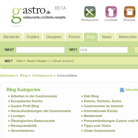
Restaurants
Cocktails
Rezepte
Startseite
Guides
Gruppen
Forum
Blog
News
Menschen
WAS?
WO?
WO?
USA »
Stadt ( Region ) »
[Stadt ändern]
Startseite
»
Blog
»
Schlagworte
» konsumklima
Blog Kategorien
Aktuell
» Arbeiten in der Gastronomie
» Diät Blog
» Europäische Küche
» Events, Termine, Szene
» Gastro Profi Blog
» Gastronomie im Internet
» Herausforderungen der Gastronomie
» Internationale Küche
» Lustiges
» Medienwelt
» Ökologisches Bewusstsein
» Pressemitteilungen Gastro und H
» Restaurantkritik
» Tipps und Tricks
» Verschiedenes
» Zitate Gastronomie