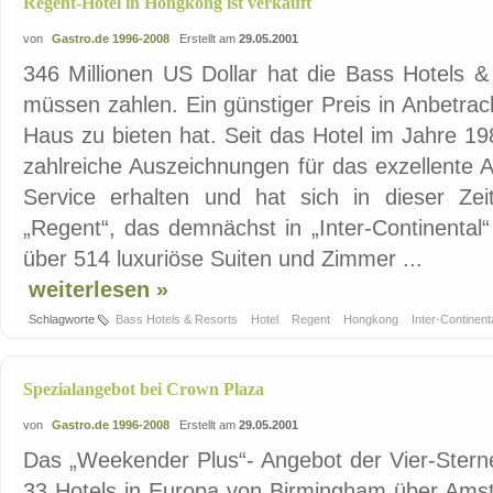
Regent-Hotel in Hongkong ist verkauft
von
Gastro.de 1996-2008
Erstellt am
29.05.2001
346 Millionen US Dollar hat die Bass Hotels &
müssen zahlen. Ein günstiger Preis in Anbetra
Haus zu bieten hat. Seit das Hotel im Jahre 19
zahlreiche Auszeichnungen für das exzellente
Service erhalten und hat sich in dieser Ze
„Regent“, das demnächst in „Inter-Continental
über 514 luxuriöse Suiten und Zimmer ...
weiterlesen »
Schlagworte
Bass Hotels & Resorts
Hotel
Regent
Hongkong
Inter-Continent
Spezialangebot bei Crown Plaza
von
Gastro.de 1996-2008
Erstellt am
29.05.2001
Das „Weekender Plus“- Angebot der Vier-Sterne
33 Hotels in Europa von Birmingham über Amste