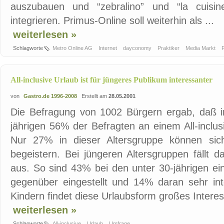
auszubauen und “zebralino” und “la cuisin
integrieren. Primus-Online soll weiterhin als ...
weiterlesen »
Schlagworte
Metro Online AG
Internet
dayconomy
Praktiker
Media Markt
All-inclusive Urlaub ist für jüngeres Publikum interessanter
von
Gastro.de 1996-2008
Erstellt am
28.05.2001
Die Befragung von 1002 Bürgern ergab, daß in
jährigen 56% der Befragten an einem All-inclus
Nur 27% in dieser Altersgruppe können sic
begeistern. Bei jüngeren Altersgruppen fällt 
aus. So sind 43% bei den unter 30-jährigen ein
gegenüber eingestellt und 14% daran sehr inte
Kindern findet diese Urlaubsform großes Interess
weiterlesen »
Schlagworte
All-inclusive
Urlaub
Umfrage