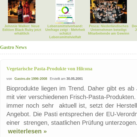
Johnnie Walker: Neue
Lebensmittelverband:
Pesca: Niederländisches
Dor
Edition Black Ruby jetzt
Umfrage zeigt - Mehrheit
Unternehmen beteiligt
J
erhältlich
schätzt
Mitarbeitende am Gewinn
Lebensmittelvielfalt
Gastro News
Vegetarische Pasta-Produkte von Hilcona
von
Gastro.de 1996-2008
Erstellt am
30.05.2001
Bioprodukte liegen im Trend. Daher gibt es ab
mit vier verschiedenen Frisch-Pasta-Produkten.
immer noch sehr aktuell ist, setzt der Herstel
Angebot. Die Pasti entsprechen der EU-Verord
einer strengen, staatlichen Prüfung unterzogen
weiterlesen »