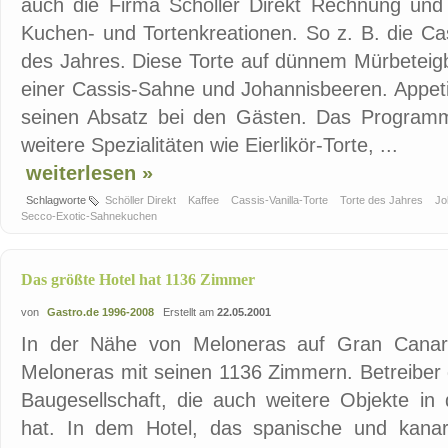
auch die Firma Schöller Direkt Rechnung und 
Kuchen- und Tortenkreationen. So z. B. die Cas
des Jahres. Diese Torte auf dünnem Mürbeteigbo
einer Cassis-Sahne und Johannisbeeren. Appetit
seinen Absatz bei den Gästen. Das Programm
weitere Spezialitäten wie Eierlikör-Torte, ...
weiterlesen »
Schlagworte
Schöller Direkt
Kaffee
Cassis-Vanilla-Torte
Torte des Jahres
Jo
Secco-Exotic-Sahnekuchen
Das größte Hotel hat 1136 Zimmer
von
Gastro.de 1996-2008
Erstellt am
22.05.2001
In der Nähe von Meloneras auf Gran Canari
Meloneras mit seinen 1136 Zimmern. Betreiber d
Baugesellschaft, die auch weitere Objekte i
hat. In dem Hotel, das spanische und kanar