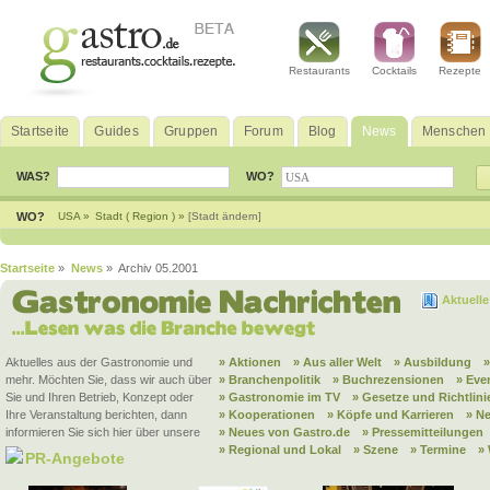
Restaurants
Cocktails
Rezepte
Startseite
Guides
Gruppen
Forum
Blog
News
Menschen
WAS?
WO?
WO?
USA »
Stadt ( Region ) »
[Stadt ändern]
Startseite
»
News
» Archiv 05.2001
Aktuell
Aktuelles aus der Gastronomie und
» Aktionen
» Aus aller Welt
» Ausbildung
mehr. Möchten Sie, dass wir auch über
» Branchenpolitik
» Buchrezensionen
» Eve
Sie und Ihren Betrieb, Konzept oder
» Gastronomie im TV
» Gesetze und Richtlini
Ihre Veranstaltung berichten, dann
» Kooperationen
» Köpfe und Karrieren
» N
informieren Sie sich hier über unsere
» Neues von Gastro.de
» Pressemitteilungen
» Regional und Lokal
» Szene
» Termine
»
PR-Angebote