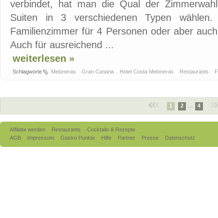
verbindet, hat man die Qual der Zimmerwah
Suiten in 3 verschiedenen Typen wählen. S
Familienzimmer für 4 Personen oder aber auch
Auch für ausreichend ...
weiterlesen »
Schlagworte
Meloneras
Gran Canaria
Hotel Costa Meloneras
Restaurants
F
1
2
...
4
Affiliate werden
Restaurants
Cocktails & Rezepte
AGB
Impressum
Gastro Punkte
Hilfe
Partner
Presse
Datenschutz