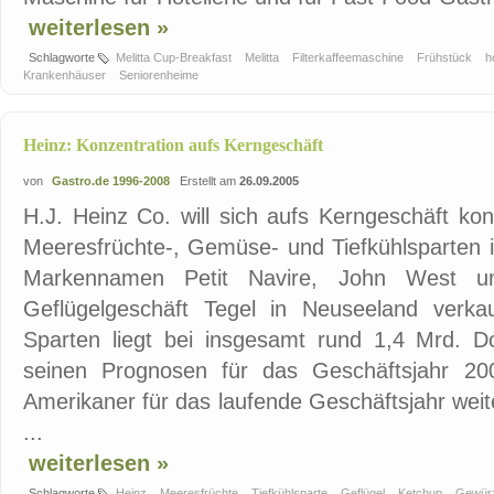
weiterlesen »
Schlagworte
Melitta Cup-Breakfast
Melitta
Filterkaffeemaschine
Frühstück
h
Krankenhäuser
Seniorenheime
Heinz: Konzentration aufs Kerngeschäft
von
Gastro.de 1996-2008
Erstellt am
26.09.2005
H.J. Heinz Co. will sich aufs Kerngeschäft kon
Meeresfrüchte-, Gemüse- und Tiefkühlsparten i
Markennamen Petit Navire, John West u
Geflügelgeschäft Tegel in Neuseeland verka
Sparten liegt bei insgesamt rund 1,4 Mrd. D
seinen Prognosen für das Geschäftsjahr 20
Amerikaner für das laufende Geschäftsjahr wei
...
weiterlesen »
Schlagworte
Heinz
Meeresfrüchte
Tiefkühlsparte
Geflügel
Ketchup
Gewür