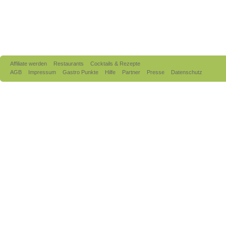
Affiliate werden
Restaurants
Cocktails & Rezepte
AGB
Impressum
Gastro Punkte
Hilfe
Partner
Presse
Datenschutz