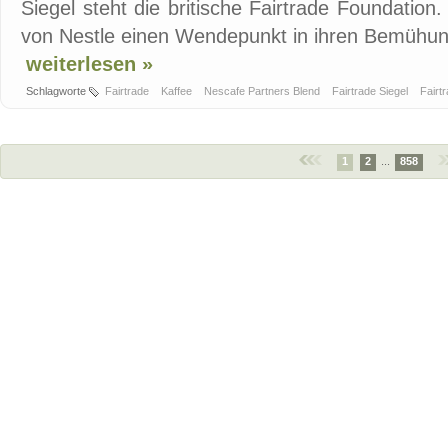
Siegel steht die britische Fairtrade Foundatio
von Nestle einen Wendepunkt in ihren Bemühun
weiterlesen »
Schlagworte
Fairtrade
Kaffee
Nescafe Partners Blend
Fairtrade Siegel
Fairt
1
2
...
858