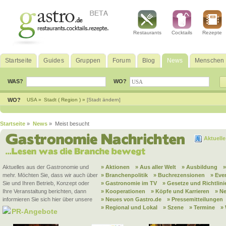
Restaurants
Cocktails
Rezepte
Startseite
Guides
Gruppen
Forum
Blog
News
Menschen
WAS?
WO?
WO?
USA »
Stadt ( Region ) »
[Stadt ändern]
Startseite
»
News
» Meist besucht
Aktuell
Aktuelles aus der Gastronomie und
» Aktionen
» Aus aller Welt
» Ausbildung
mehr. Möchten Sie, dass wir auch über
» Branchenpolitik
» Buchrezensionen
» Eve
Sie und Ihren Betrieb, Konzept oder
» Gastronomie im TV
» Gesetze und Richtlini
Ihre Veranstaltung berichten, dann
» Kooperationen
» Köpfe und Karrieren
» N
informieren Sie sich hier über unsere
» Neues von Gastro.de
» Pressemitteilungen
» Regional und Lokal
» Szene
» Termine
»
PR-Angebote