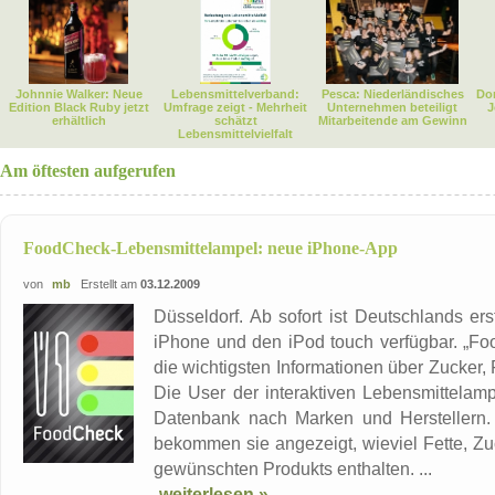
Johnnie Walker: Neue
Lebensmittelverband:
Pesca: Niederländisches
Dor
Edition Black Ruby jetzt
Umfrage zeigt - Mehrheit
Unternehmen beteiligt
J
erhältlich
schätzt
Mitarbeitende am Gewinn
Lebensmittelvielfalt
Am öftesten aufgerufen
FoodCheck-Lebensmittelampel: neue iPhone-App
von
mb
Erstellt am
03.12.2009
Düsseldorf. Ab sofort ist Deutschlands ers
iPhone und den iPod touch verfügbar. „Foo
die wichtigsten Informationen über Zucker, 
Die User der interaktiven Lebensmittelam
Datenbank nach Marken und Herstellern. 
bekommen sie angezeigt, wieviel Fette, Z
gewünschten Produkts enthalten. ...
weiterlesen »