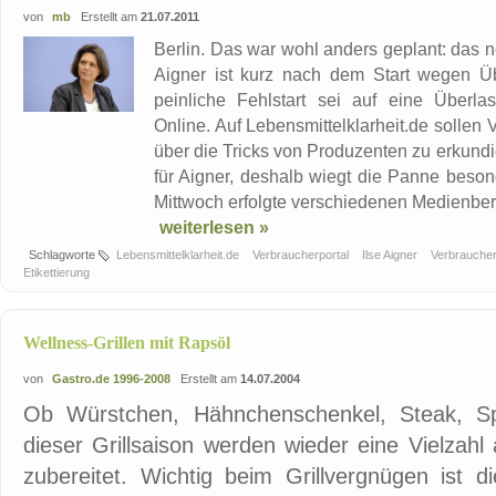
von
mb
Erstellt am
21.07.2011
Berlin. Das war wohl anders geplant: das n
Aigner ist kurz nach dem Start wegen Ü
peinliche Fehlstart sei auf eine Überlas
Online. Auf Lebensmittelklarheit.de sollen 
über die Tricks von Produzenten zu erkundig
für Aigner, deshalb wiegt die Panne beso
Mittwoch erfolgte verschiedenen Medienberi
weiterlesen »
Schlagworte
Lebensmittelklarheit.de
Verbraucherportal
Ilse Aigner
Verbrauche
Etikettierung
Wellness-Grillen mit Rapsöl
von
Gastro.de 1996-2008
Erstellt am
14.07.2004
Ob Würstchen, Hähnchenschenkel, Steak, 
dieser Grillsaison werden wieder eine Vielzahl
zubereitet. Wichtig beim Grillvergnügen ist 