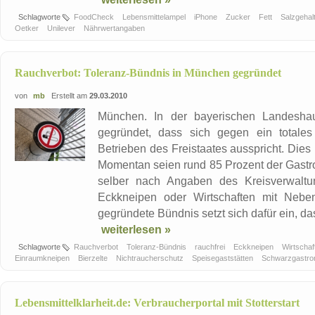
Schlagworte
FoodCheck
Lebensmittelampel
iPhone
Zucker
Fett
Salzgehal
Oetker
Unilever
Nährwertangaben
Rauchverbot: Toleranz-Bündnis in München gegründet
von
mb
Erstellt am
29.03.2010
München. In der bayerischen Landeshaup
gegründet, dass sich gegen ein totale
Betrieben des Freistaates ausspricht. Die
Momentan seien rund 85 Prozent der Gastro
selber nach Angaben des Kreisverwaltun
Eckkneipen oder Wirtschaften mit Nebe
gegründete Bündnis setzt sich dafür ein, da
weiterlesen »
Schlagworte
Rauchverbot
Toleranz-Bündnis
rauchfrei
Eckkneipen
Wirtscha
Einraumkneipen
Bierzelte
Nichtraucherschutz
Speisegaststätten
Schwarzgastr
Lebensmittelklarheit.de: Verbraucherportal mit Stotterstart