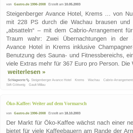
von
Gastro.de 1996-2008
Erstellt am
10.05.2003
Steigenberger Avance Hotel, Krems … von Null
mit 228 PS durch die Wachau brausen und a
„absatteln“ – mit dem Cabrio-Arrangement für
Traum wahr: Zwei Übernachtungen in der Ju
Avance Hotel in Krems inklusive Champagner-F
Benutzung des Sauna- und Fitnessbereichs, ei
viele Extras mehr für 367 Euro pro Person. Die 
weiterlesen »
Schlagworte
Steigenberger Avance Hotel
Krems
Wachau
Cabrio-Arrangemen
Stift Göttweig
Gault Millau
Öko-Kaffee: Weiter auf dem Vormarsch
von
Gastro.de 1996-2008
Erstellt am
18.10.2003
Der Markt für Öko-Kaffee wächst nach einer n
bietet für viele Kaffeebauern am Rande der Ar