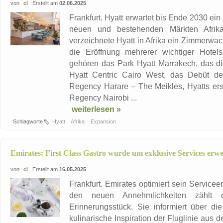
von
cl
Erstellt am
02.06.2025
Frankfurt. Hyatt erwartet bis Ende 2030 e
neuen und bestehenden Märkten Afrik
verzeichnete Hyatt in Afrika ein Zimmerwa
die Eröffnung mehrerer wichtiger Hotel
gehören das Park Hyatt Marrakech, das d
Hyatt Centric Cairo West, das Debüt d
Regency Harare – The Meikles, Hyatts ers
Regency Nairobi ...
weiterlesen »
Schlagworte
Hyatt
Afrika
Expansion
Emirates: First Class Gastro wurde um exklusive Services erwe
von
cl
Erstellt am
16.05.2025
Frankfurt. Emirates optimiert sein Servicee
den neuen Annehmlichkeiten zählt e
Erinnerungsstück. Sie informiert über 
kulinarische Inspiration der Fluglinie aus 