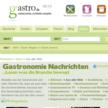
Restaurants
Cocktails
Rezepte
Startseite
Guides
Gruppen
Forum
Blog
News
Menschen
WAS?
WO?
WO?
USA »
Stadt ( Region ) »
[Stadt ändern]
Startseite
»
News
» Aus aller Welt
Aktuell
Aktuelles aus der Gastronomie und
» Aktionen
» Aus aller Welt
» Ausbildung
»
mehr. Möchten Sie, dass wir auch über
» Branchenpolitik
» Buchrezensionen
» Eve
Sie und Ihren Betrieb, Konzept oder
» Gastronomie im TV
» Gesetze und Richtlini
Ihre Veranstaltung berichten, dann
» Kooperationen
» Köpfe und Karrieren
» N
informieren Sie sich hier über unsere
» Neues von Gastro.de
» Pressemitteilungen
» Regional und Lokal
» Szene
» Termine
»
PR-Angebote