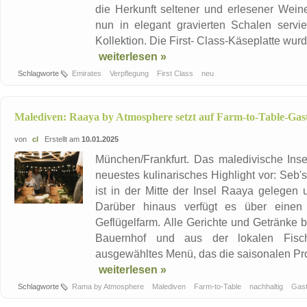
die Herkunft seltener und erlesener Wein
nun in elegant gravierten Schalen servi
Kollektion. Die First- Class-Käseplatte wurd
weiterlesen »
Schlagworte
Emirates
Verpflegung
First Class
neu
Malediven: Raaya by Atmosphere setzt auf Farm-to-Table-Ga
von
cl
Erstellt am
10.01.2025
München/Frankfurt. Das maledivische Inse
neuestes kulinarisches Highlight vor: Seb
ist in der Mitte der Insel Raaya gelegen 
Darüber hinaus verfügt es über einen
Geflügelfarm. Alle Gerichte und Getränke 
Bauernhof und aus der lokalen Fisch
ausgewähltes Menü, das die saisonalen Pro
weiterlesen »
Schlagworte
Rama by Atmosphere
Malediven
Farm-to-Table
nachhaltig
Gas