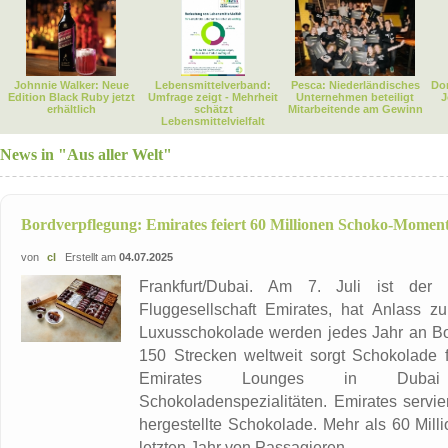
Johnnie Walker: Neue
Lebensmittelverband:
Pesca: Niederländisches
Dor
Edition Black Ruby jetzt
Umfrage zeigt - Mehrheit
Unternehmen beteiligt
J
erhältlich
schätzt
Mitarbeitende am Gewinn
Lebensmittelvielfalt
News in "Aus aller Welt"
Bordverpflegung: Emirates feiert 60 Millionen Schoko-Momen
von
cl
Erstellt am
04.07.2025
Frankfurt/Dubai. Am 7. Juli ist der
Fluggesellschaft Emirates, hat Anlass zu
Luxusschokolade werden jedes Jahr an Bord
150 Strecken weltweit sorgt Schokolade f
Emirates Lounges in Dubai 
Schokoladenspezialitäten. Emirates servi
hergestellte Schokolade. Mehr als 60 Mil
letzten Jahr von Passagieren ...