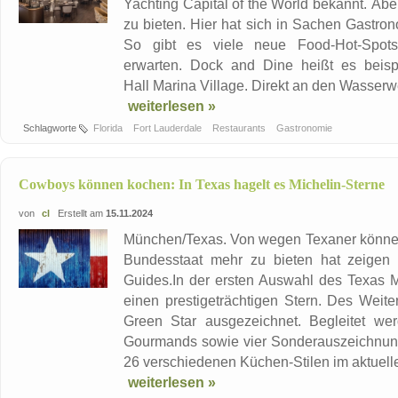
Yachting Capital of the World bekannt. Abe
zu bieten. Hier hat sich in Sachen Gastrono
So gibt es viele neue Food-Hot-Spots
erwarten. Dock and Dine heißt es beisp
Hall Marina Village. Direkt an den Wasserw
weiterlesen »
Schlagworte
Florida
Fort Lauderdale
Restaurants
Gastronomie
Cowboys können kochen: In Texas hagelt es Michelin-Sterne
von
cl
Erstellt am
15.11.2024
München/Texas. Von wegen Texaner könne
Bundesstaat mehr zu bieten hat zeigen 
Guides.In der ersten Auswahl des Texas M
einen prestigeträchtigen Stern. Des Weit
Green Star ausgezeichnet. Begleitet we
Gourmands sowie vier Sonderauszeichnung
26 verschiedenen Küchen-Stilen im aktuelle
weiterlesen »