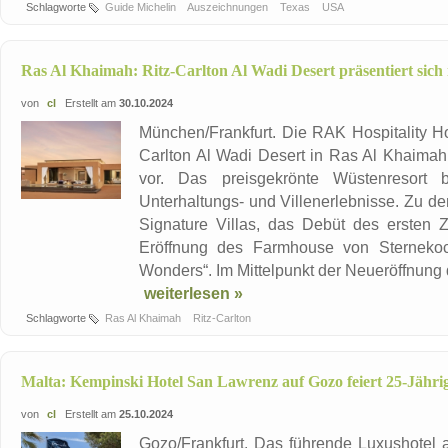
Schlagworte
Guide Michelin
Auszeichnungen
Texas
USA
Ras Al Khaimah: Ritz-Carlton Al Wadi Desert präsentiert sic
von
cl
Erstellt am
30.10.2024
München/Frankfurt. Die RAK Hospitality Ho
Carlton Al Wadi Desert in Ras Al Khaimah
vor. Das preisgekrönte Wüstenresort 
Unterhaltungs- und Villenerlebnisse. Zu de
Signature Villas, das Debüt des ersten
Eröffnung des Farmhouse von Sterneko
Wonders“. Im Mittelpunkt der Neueröffnung d
weiterlesen »
Schlagworte
Ras Al Khaimah
Ritz-Carlton
Malta: Kempinski Hotel San Lawrenz auf Gozo feiert 25-Jähri
von
cl
Erstellt am
25.10.2024
Gozo/Frankfurt. Das führende Luxushotel 