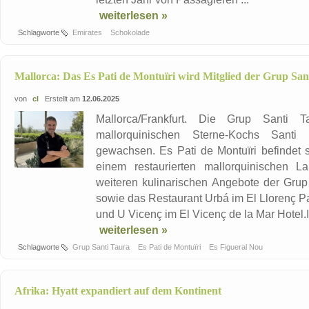
weiterlesen »
Schlagworte
Emirates
Schokolade
Mallorca: Das Es Pati de Montuïri wird Mitglied der Grup San
von
cl
Erstellt am
12.06.2025
Mallorca/Frankfurt. Die Grup Santi 
mallorquinischen Sterne-Kochs Santi
gewachsen. Es Pati de Montuïri befindet 
einem restaurierten mallorquinischen 
weiteren kulinarischen Angebote der Grup
sowie das Restaurant Urbá im El Llorenç Pa
und U Vicenç im El Vicenç de la Mar Hotel.I
weiterlesen »
Schlagworte
Grup Santi Taura
Es Pati de Montuïri
Es Figueral Nou
Afrika: Hyatt expandiert auf dem Kontinent