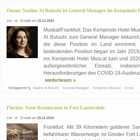
​Oman: Nadine Al Bulushi ist General Manager im Kempinski 
von
cl
Erstellt am
19.12.2024
Muskat/Frankfurt. Das Kempinski Hotel Mus
Al Bulushi zum General Manager bekannt. 
die diese Position im Land einnimmt
bedeutenden Position began im Jahr 2019, 
ins Kempinski Hotel Muscat kam und 2020
außergewöhnlicher Einsatz, insbes
Herausforderungen des COVID-19-Ausbruchs,
weiterlesen »
Schlagworte
Nadine Al Bulushi
General Manager
Kempinski Muscat
Oman
Florida: Neue Restaurants in Fort Lauderdale
von
cl
Erstellt am
29.11.2024
Frankfurt. Mit 39 Kilometern goldener S
befahrbarer Wasserwege ist Greater Fort 