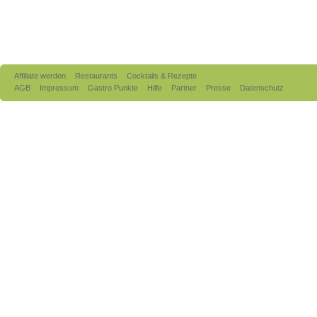
Affiliate werden
Restaurants
Cocktails & Rezepte
AGB
Impressum
Gastro Punkte
Hilfe
Partner
Presse
Datenschutz