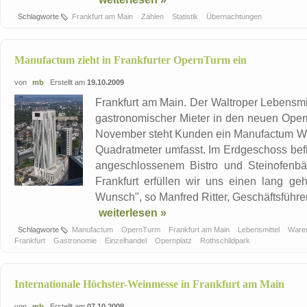
Schlagworte
Frankfurt am Main
Zahlen
Statistik
Übernachtungen
Manufactum zieht in Frankfurter OpernTurm ein
von
mb
Erstellt am
19.10.2009
Frankfurt am Main. Der Waltroper Lebensmit
gastronomischer Mieter in den neuen Oper
November steht Kunden ein Manufactum Wa
Quadratmeter umfasst. Im Erdgeschoss befi
angeschlossenem Bistro und Steinofenbäc
Frankfurt erfüllen wir uns einen lang g
Wunsch", so Manfred Ritter, Geschäftsführer 
weiterlesen »
Schlagworte
Manufactum
OpernTurm
Frankfurt am Main
Lebensmittel
Ware
Frankfurt
Gastronomie
Einzelhandel
Opernplatz
Rothschildpark
Internationale Höchster-Weinmesse in Frankfurt am Main
von
mb
Erstellt am
07.10.2009