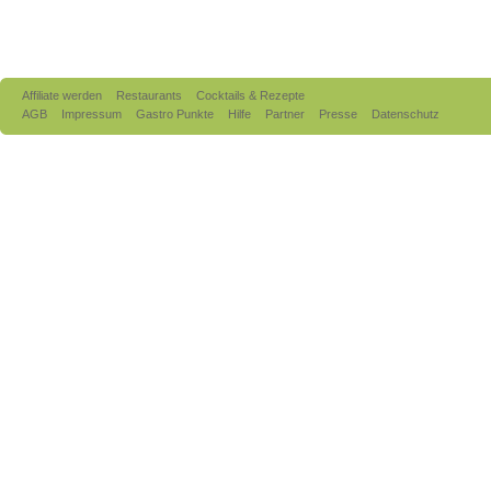
Affiliate werden
Restaurants
Cocktails & Rezepte
AGB
Impressum
Gastro Punkte
Hilfe
Partner
Presse
Datenschutz