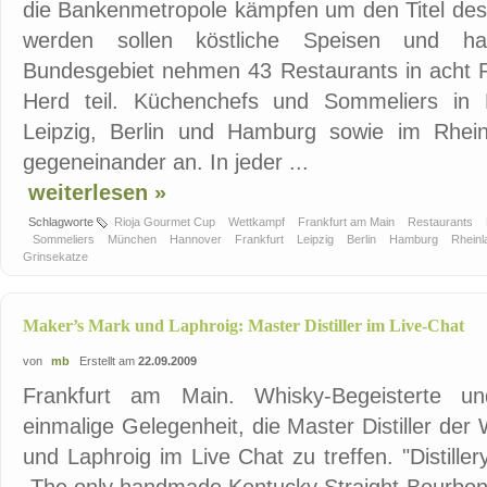
die Bankenmetropole kämpfen um den Titel des
werden sollen köstliche Speisen und ha
Bundesgebiet nehmen 43 Restaurants in acht
Herd teil. Küchenchefs und Sommeliers in 
Leipzig, Berlin und Hamburg sowie im Rhein
gegeneinander an. In jeder ...
weiterlesen »
Schlagworte
Rioja Gourmet Cup
Wettkampf
Frankfurt am Main
Restaurants
Sommeliers
München
Hannover
Frankfurt
Leipzig
Berlin
Hamburg
Rhein
Grinsekatze
Maker’s Mark und Laphroig: Master Distiller im Live-Chat
von
mb
Erstellt am
22.09.2009
Frankfurt am Main. Whisky-Begeisterte u
einmalige Gelegenheit, die Master Distiller de
und Laphroig im Live Chat zu treffen. "Distille