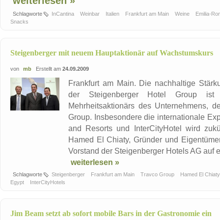
weiterlesen »
Schlagworte
InCantina
Weinbar
Italien
Frankfurt am Main
Weine
Emilia-R
Snacks
Steigenberger mit neuem Hauptaktionär auf Wachstumskurs
von
mb
Erstellt am
24.09.2009
Frankfurt am Main. Die nachhaltige Stärk
der Steigenberger Hotel Group is
Mehrheitsaktionärs des Unternehmens, de
Group. Insbesondere die internationale Ex
and Resorts und InterCityHotel wird zukü
Hamed El Chiaty, Gründer und Eigentüme
Vorstand der Steigenberger Hotels AG auf ei
weiterlesen »
Schlagworte
Steigenberger
Frankfurt am Main
Travco Group
Hamed El Chiat
Egypt
InterCityHotels
Jim Beam setzt ab sofort mobile Bars in der Gastronomie ein