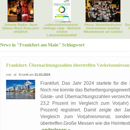
Johnnie Walker: Neue
Lebensmittelverband:
Pesca: Niederländisches
Dor
Edition Black Ruby jetzt
Umfrage zeigt - Mehrheit
Unternehmen beteiligt
J
erhältlich
schätzt
Mitarbeitende am Gewinn
Lebensmittelvielfalt
News in "Frankfurt am Main" Schlagwort
Frankfurt: Übernachtungszahlen übertreffen Vorkrisenniveau
von
cl
Erstellt am
21.03.2024
Frankfurt. Das Jahr 2024 startete für di
Noch nie konnte das Beherbergungsgewerbe
Gäste- und Übernachtungszahlen verzeich
23,2 Prozent im Vergleich zum Vorjahr
Prozent) registriert. Damit zeigte der 
Vergleich zum Vorjahresmonat, sonde
übertreffen.Große Messen wie die Heimtexti
weiterlesen »