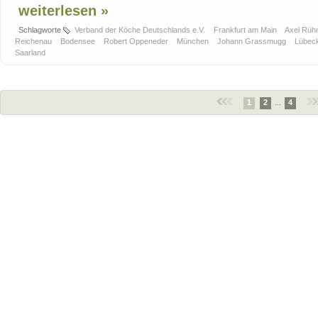
weiterlesen »
Schlagworte
Verband der Köche Deutschlands e.V.
Frankfurt am Main
Axel Rü
Reichenau
Bodensee
Robert Oppeneder
München
Johann Grassmugg
Lübec
Saarland
1
2
...
4