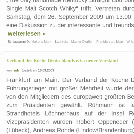
„The only handmade Kentucky Straight Bourbon“ 
Single Malt Scotch Whiky“ trifft. Vertreten durc
Samstag, dem 26. September 2009 um 13.00 Uhr
eine Diskussion zu der interessante und freundsc
weiterlesen »
Schlagworte
Maker’s Mark
Laphroig
Master Distiller
Frankfurt am Main
Whi
Verband der Köche Deutschlands e.V.: neuer Vorstand
von
mb
Erstellt am
16.09.2009
Frankfurt am Main. Der Verband der Köche D
Führungsriege: mit großer Mehrheit wurde de
von den Mitgliedern des europaweit größten Be
zum Präsidenten gewählt. Rühmann ist la
Strandhotels Löchnerhaus auf der Insel 
Vizepräsidenten wurden Robert Oppeneder
(Lübeck), Andreas Rohde (Lindow/Brandenburg) 