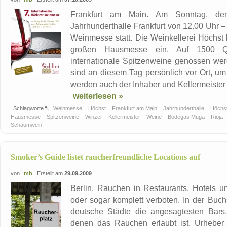
Frankfurt am Main. Am Sonntag, de
Jahrhunderthalle Frankfurt von 12.00 Uhr – 
Weinmesse statt. Die Weinkellerei Höchst 
großen Hausmesse ein. Auf 1500 Qu
internationale Spitzenweine genossen wer
sind an diesem Tag persönlich vor Ort, um
werden auch der Inhaber und Kellermeister d
weiterlesen »
Schlagworte
Weinmesse
Höchst
Frankfurt am Main
Jahrhunderthalle
Höchs
Hausmesse
Spitzenweine
Winzer
Kellermeister
Weine
Bodegas Muga
Rioja
Schaumwein
Smoker’s Guide listet raucherfreundliche Locations auf
von
mb
Erstellt am
29.09.2009
Berlin. Rauchen in Restaurants, Hotels un
oder sogar komplett verboten. In der Buc
deutsche Städte die angesagtesten Bars, 
denen das Rauchen erlaubt ist. Urheber d