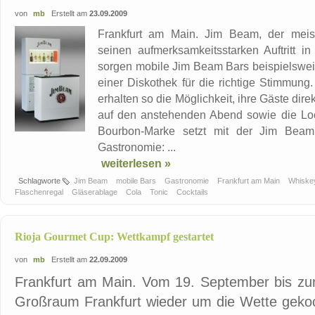
von
mb
Erstellt am
23.09.2009
Frankfurt am Main. Jim Beam, der meist
seinen aufmerksamkeitsstarken Auftritt i
sorgen mobile Jim Beam Bars beispielswei
einer Diskothek für die richtige Stimmun
erhalten so die Möglichkeit, ihre Gäste di
auf den anstehenden Abend sowie die Loc
Bourbon-Marke setzt mit der Jim Beam
Gastronomie: ...
weiterlesen »
Schlagworte
Jim Beam
mobile Bars
Gastronomie
Frankfurt am Main
Whisk
Flaschenregal
Gläserablage
Cola
Tonic
Cocktails
Rioja Gourmet Cup: Wettkampf gestartet
von
mb
Erstellt am
22.09.2009
Frankfurt am Main. Vom 19. September bis zu
Großraum Frankfurt wieder um die Wette gekoc