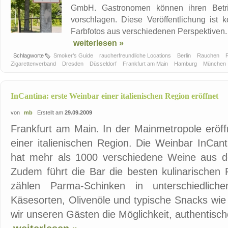
GmbH. Gastronomen können ihren Betri
vorschlagen. Diese Veröffentlichung ist k
Farbfotos aus verschiedenen Perspektiven. 
weiterlesen »
Schlagworte
Smoker’s Guide
raucherfreundliche Locations
Berlin
Rauchen
Zigarettenverband
Dresden
Düsseldorf
Frankfurt am Main
Hamburg
München
InCantina: erste Weinbar einer italienischen Region eröffnet
von
mb
Erstellt am
29.09.2009
Frankfurt am Main. In der Mainmetropole eröff
einer italienischen Region. Die Weinbar InCant
hat mehr als 1000 verschiedene Weine aus d
Zudem führt die Bar die besten kulinarischen 
zählen Parma-Schinken in unterschiedliche
Käsesorten, Olivenöle und typische Snacks wie 
wir unseren Gästen die Möglichkeit, authentisch