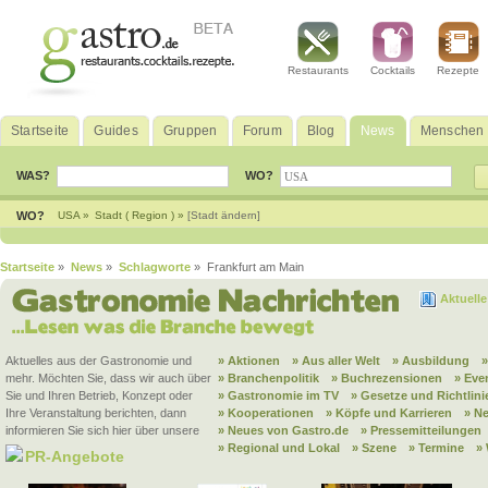
Restaurants
Cocktails
Rezepte
Startseite
Guides
Gruppen
Forum
Blog
News
Menschen
WAS?
WO?
WO?
USA »
Stadt ( Region ) »
[Stadt ändern]
Startseite
»
News
»
Schlagworte
» Frankfurt am Main
Aktuell
Aktuelles aus der Gastronomie und
» Aktionen
» Aus aller Welt
» Ausbildung
mehr. Möchten Sie, dass wir auch über
» Branchenpolitik
» Buchrezensionen
» Eve
Sie und Ihren Betrieb, Konzept oder
» Gastronomie im TV
» Gesetze und Richtlini
Ihre Veranstaltung berichten, dann
» Kooperationen
» Köpfe und Karrieren
» N
informieren Sie sich hier über unsere
» Neues von Gastro.de
» Pressemitteilungen
» Regional und Lokal
» Szene
» Termine
»
PR-Angebote