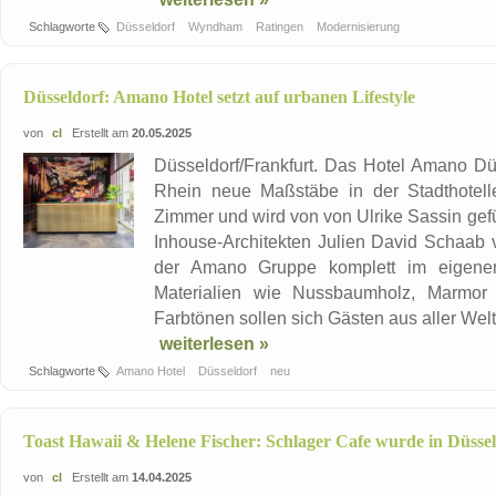
Schlagworte
Düsseldorf
Wyndham
Ratingen
Modernisierung
Düsseldorf: Amano Hotel setzt auf urbanen Lifestyle
von
cl
Erstellt am
20.05.2025
Düsseldorf/Frankfurt. Das Hotel Amano D
Rhein neue Maßstäbe in der Stadthotell
Zimmer und wird von von Ulrike Sassin gefü
Inhouse-Architekten Julien David Schaab v
der Amano Gruppe komplett im eigenen I
Materialien wie Nussbaumholz, Marmor
Farbtönen sollen sich Gästen aus aller Welt 
weiterlesen »
Schlagworte
Amano Hotel
Düsseldorf
neu
Toast Hawaii & Helene Fischer: Schlager Cafe wurde in Düssel
von
cl
Erstellt am
14.04.2025