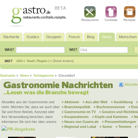
Restaurants
Cocktails
Rezepte
Startseite
Guides
Gruppen
Forum
Blog
News
Menschen
WAS?
WO?
WO?
USA »
Stadt ( Region ) »
[Stadt ändern]
Startseite
»
News
»
Schlagworte
» Düsseldorf
Aktuell
Aktuelles aus der Gastronomie und
» Aktionen
» Aus aller Welt
» Ausbildung
mehr. Möchten Sie, dass wir auch über
» Branchenpolitik
» Buchrezensionen
» Eve
Sie und Ihren Betrieb, Konzept oder
» Gastronomie im TV
» Gesetze und Richtlini
Ihre Veranstaltung berichten, dann
» Kooperationen
» Köpfe und Karrieren
» N
informieren Sie sich hier über unsere
» Neues von Gastro.de
» Pressemitteilungen
» Regional und Lokal
» Szene
» Termine
»
PR-Angebote