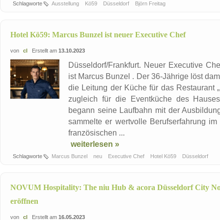
Schlagworte
Ausstellung
Kö59
Düsseldorf
Björn Freitag
Hotel Kö59: Marcus Bunzel ist neuer Executive Chef
von
cl
Erstellt am
13.10.2023
Düsseldorf/Frankfurt. Neuer Executive Che
ist Marcus Bunzel . Der 36-Jährige löst da
die Leitung der Küche für das Restaurant
zugleich für die Eventküche des Hauses
begann seine Laufbahn mit der Ausbildun
sammelte er wertvolle Berufserfahrung im
französischen ...
weiterlesen »
Schlagworte
Marcus Bunzel
neu
Executive Chef
Hotel Kö59
Düsseldorf
NOVUM Hospitality: The niu Hub & acora Düsseldorf City Nor
eröffnen
von
cl
Erstellt am
16.05.2023