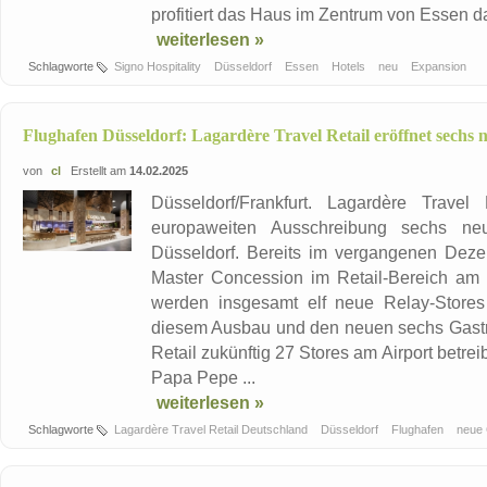
profitiert das Haus im Zentrum von Essen d
weiterlesen »
Schlagworte
Signo Hospitality
Düsseldorf
Essen
Hotels
neu
Expansion
Flughafen Düsseldorf: Lagardère Travel Retail eröffnet sechs
von
cl
Erstellt am
14.02.2025
Düsseldorf/Frankfurt. Lagardère Trave
europaweiten Ausschreibung sechs neu
Düsseldorf. Bereits im vergangenen Dez
Master Concession im Retail-Bereich am F
werden insgesamt elf neue Relay-Stores a
diesem Ausbau und den neuen sechs Gastro
Retail zukünftig 27 Stores am Airport betr
Papa Pepe ...
weiterlesen »
Schlagworte
Lagardère Travel Retail Deutschland
Düsseldorf
Flughafen
neue