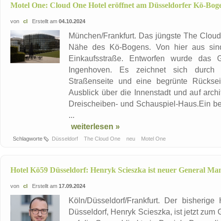
Motel One: Cloud One Hotel eröffnet am Düsseldorfer Kö-Bog
von
cl
Erstellt am
04.10.2024
München/Frankfurt. Das jüngste The Cloud 
Nähe des Kö-Bogens. Von hier aus sin
Einkaufsstraße. Entworfen wurde das 
Ingenhoven. Es zeichnet sich durch e
Straßenseite und eine begrünte Rücks
Ausblick über die Innenstadt und auf arch
Dreischeiben- und Schauspiel-Haus.Ein b
...
weiterlesen »
Schlagworte
Düsseldorf
The Cloud One
neu
Motel One
Hotel Kö59 Düsseldorf: Henryk Scieszka ist neuer General Ma
von
cl
Erstellt am
17.09.2024
Köln/Düsseldorf/Frankfurt. Der bisherige
Düsseldorf, Henryk Scieszka, ist jetzt zum