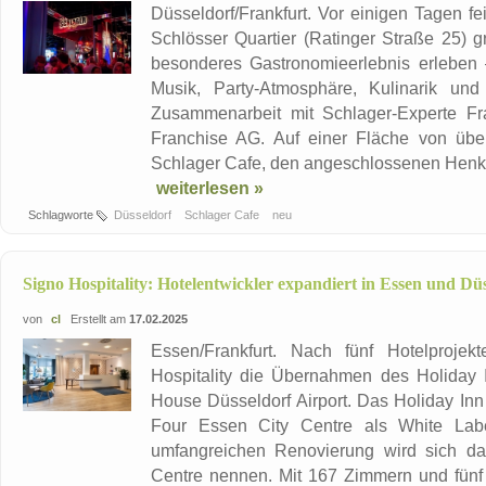
Düsseldorf/Frankfurt. Vor einigen Tagen f
Schlösser Quartier (Ratinger Straße 25) 
besonderes Gastronomieerlebnis erleben 
Musik, Party-Atmosphäre, Kulinarik und
Zusammenarbeit mit Schlager-Experte Fr
Franchise AG. Auf einer Fläche von über
Schlager Cafe, den angeschlossenen Henkel
weiterlesen »
Schlagworte
Düsseldorf
Schlager Cafe
neu
Signo Hospitality: Hotelentwickler expandiert in Essen und Düs
von
cl
Erstellt am
17.02.2025
Essen/Frankfurt. Nach fünf Hotelproje
Hospitality die Übernahmen des Holiday 
House Düsseldorf Airport. Das Holiday Inn
Four Essen City Centre als White Label
umfangreichen Renovierung wird sich da
Centre nennen. Mit 167 Zimmern und fünf