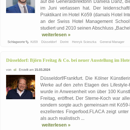
auf die Generaldirektorin Daniela Danz, 
im Juni verlassen hat. Der leidenschaft
Praktikant im Hotel Kö59 (damals Hotel Inte
an der Swiss Hotel Management School
studiert und 2010 seinen Abschluss „Bachelor
weiterlesen »
Schlagworte
Kö59
Düsseldorf
Dorint
Henryk Scieszka
General Manager
Düsseldorf: Björn Freitag & Co. bei neuer Ausstellung im Hot
von
cl
Erstellt am
15.03.2024
Düsseldorf/Frankfurt. Die Kölner Künstler
Werke auf den zehn Etagen des Lifestyle-
wurde in Anwesenheit von über 100 Kunstl
Freitag, eröffnet. Der Sterne-Koch war alle
sondern sorgte auch gemeinsam mit Kö59-
exzellentes Fingerfood.FLACA zeigt unter
als auch realistisch ...
weiterlesen »