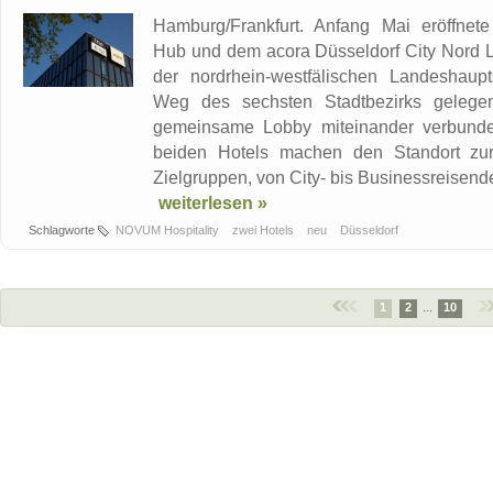
Hamburg/Frankfurt. Anfang Mai eröffne
Hub und dem acora Düsseldorf City Nord Li
der nordrhein-westfälischen Landeshaupt
Weg des sechsten Stadtbezirks gelege
gemeinsame Lobby miteinander verbunden
beiden Hotels machen den Standort zur 
Zielgruppen, von City- bis Businessreisende.
weiterlesen »
Schlagworte
NOVUM Hospitality
zwei Hotels
neu
Düsseldorf
1
2
...
10