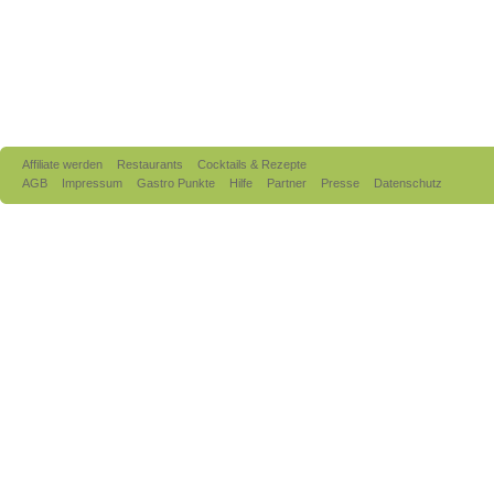
Affiliate werden
Restaurants
Cocktails & Rezepte
AGB
Impressum
Gastro Punkte
Hilfe
Partner
Presse
Datenschutz