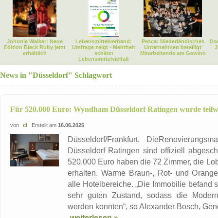
Johnnie Walker: Neue
Lebensmittelverband:
Pesca: Niederländisches
Dor
Edition Black Ruby jetzt
Umfrage zeigt - Mehrheit
Unternehmen beteiligt
J
erhältlich
schätzt
Mitarbeitende am Gewinn
Lebensmittelvielfalt
News in "Düsseldorf" Schlagwort
Für 520.000 Euro: Wyndham Düsseldorf Ratingen wurde teilwe
von
cl
Erstellt am
16.06.2025
Düsseldorf/Frankfurt. DieRenovieru
Düsseldorf Ratingen sind offiziell abgesc
520.000 Euro haben die 72 Zimmer, die Lo
erhalten. Warme Braun-, Rot- und Orange
alle Hotelbereiche. „Die Immobilie befand 
sehr guten Zustand, sodass die Moderni
werden konnten“, so Alexander Bosch, Gene
weiterlesen »