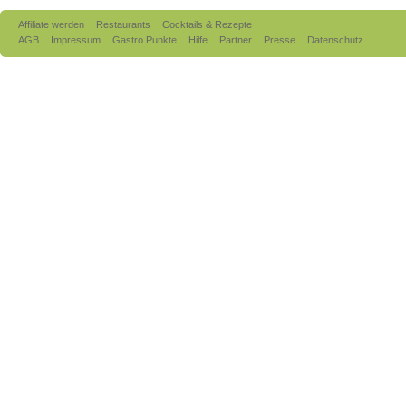
Affiliate werden
Restaurants
Cocktails & Rezepte
AGB
Impressum
Gastro Punkte
Hilfe
Partner
Presse
Datenschutz