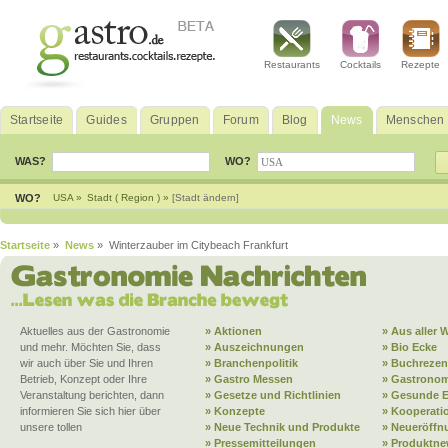
Restaurants
Cocktails
Rezepte
Startseite
Guides
Gruppen
Forum
Blog
News
Menschen
WAS?
WO?
WO?
USA »
Stadt ( Region ) »
[Stadt ändern]
Startseite
»
News
» Winterzauber im Citybeach Frankfurt
Aktuelles aus der Gastronomie
» Aktionen
» Aus aller W
und mehr. Möchten Sie, dass
» Auszeichnungen
» Bio Ecke
wir auch über Sie und Ihren
» Branchenpolitik
» Buchrezen
Betrieb, Konzept oder Ihre
» Gastro Messen
» Gastronom
Veranstaltung berichten, dann
» Gesetze und Richtlinien
» Gesunde 
informieren Sie sich hier über
» Konzepte
» Kooperati
unsere tollen
» Neue Technik und Produkte
» Neueröffn
» Pressemitteilungen
» Produktne