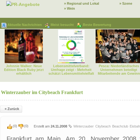
» Regional und Lokal
» Szene
PR-Angebote
» Wein
Aktuelle Nachrichten
Meist besucht
Beste Bewertung
Johnnie Walker: Neue
Lebensmittelverband:
Pesca: Niederländisches
Edition Black Ruby jetzt
Umfrage zeigt - Mehrheit
Unternehmen beteiligt
erhältlich
schätzt Lebensmittelvielfalt
Mitarbeitende am Gewinn
Winterzauber im Citybeach Frankfurt
« Zurück
(
0
)
(
0
)
Erstellt am
24.11.2008
Winterzauber
Citybeach
Beachclub
Eisba
Frankfurt am Main. Am 20. November 2008 v