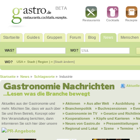
Restaurants
Cocktails
Rezepte
Startseite
Guides
Gruppen
Forum
Blog
News
Menschen
WAS?
WO?
WO?
USA »
Stadt ( Region ) »
[Stadt ändern]
Startseite
»
News
»
Schlagworte
» Industrie
Aktuell
Aktuelles aus der Gastronomie und
» Aktionen
» Aus aller Welt
» Ausbildung
mehr. Möchten Sie, dass wir auch über
» Branchenpolitik
» Buchrezensionen
» Eve
Sie und Ihren Betrieb, Konzept oder
» Gastronomie im TV
» Gesetze und Richtlini
Ihre Veranstaltung berichten, dann
» Kooperationen
» Köpfe und Karrieren
» N
informieren Sie sich hier über unsere
» Neues von Gastro.de
» Pressemitteilungen
» Regional und Lokal
» Szene
» Termine
»
PR-Angebote