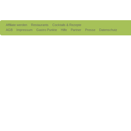
Affiliate werden
Restaurants
Cocktails & Rezepte
AGB
Impressum
Gastro Punkte
Hilfe
Partner
Presse
Datenschutz