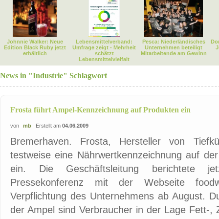
Johnnie Walker: Neue
Lebensmittelverband:
Pesca: Niederländisches
Dor
Edition Black Ruby jetzt
Umfrage zeigt - Mehrheit
Unternehmen beteiligt
J
erhältlich
schätzt
Mitarbeitende am Gewinn
Lebensmittelvielfalt
News in "Industrie" Schlagwort
Frosta führt Ampel-Kennzeichnung auf Produkten ein
von
mb
Erstellt am
04.06.2009
Bremerhaven. Frosta, Hersteller von Tiefkü
testweise eine Nährwertkennzeichnung auf der
ein. Die Geschäftsleitung berichtete j
Pressekonferenz mit der Webseite foodwa
Verpflichtung des Unternehmens ab August. 
der Ampel sind Verbraucher in der Lage Fett-, 