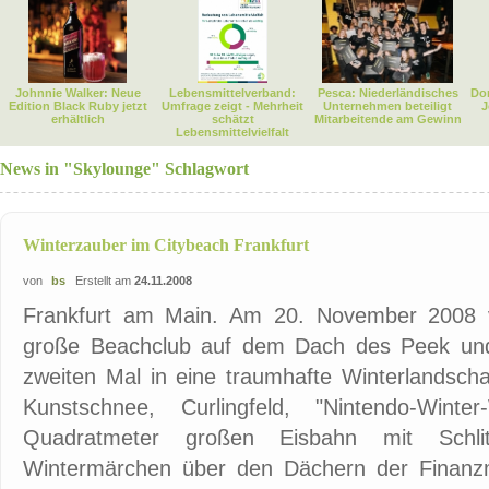
Johnnie Walker: Neue
Lebensmittelverband:
Pesca: Niederländisches
Dor
Edition Black Ruby jetzt
Umfrage zeigt - Mehrheit
Unternehmen beteiligt
J
erhältlich
schätzt
Mitarbeitende am Gewinn
Lebensmittelvielfalt
News in "Skylounge" Schlagwort
Winterzauber im Citybeach Frankfurt
von
bs
Erstellt am
24.11.2008
Frankfurt am Main. Am 20. November 2008 v
große Beachclub auf dem Dach des Peek un
zweiten Mal in eine traumhafte Winterlandsch
Kunstschnee, Curlingfeld, "Nintendo-Win
Quadratmeter großen Eisbahn mit Schlitt
Wintermärchen über den Dächern der Finanzm