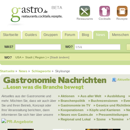
Restaurants
Cocktails
Rezepte
Startseite
Guides
Gruppen
Forum
Blog
News
Menschen
WAS?
WO?
WO?
USA »
Stadt ( Region ) »
[Stadt ändern]
Startseite
»
News
»
Schlagworte
» Skylounge
Aktuell
Aktuelles aus der Gastronomie und
» Aktionen
» Aus aller Welt
» Ausbildung
mehr. Möchten Sie, dass wir auch über
» Branchenpolitik
» Buchrezensionen
» Eve
Sie und Ihren Betrieb, Konzept oder
» Gastronomie im TV
» Gesetze und Richtlini
Ihre Veranstaltung berichten, dann
» Kooperationen
» Köpfe und Karrieren
» N
informieren Sie sich hier über unsere
» Neues von Gastro.de
» Pressemitteilungen
» Regional und Lokal
» Szene
» Termine
»
PR-Angebote