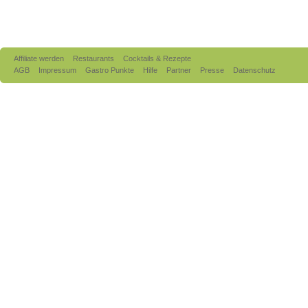
Affiliate werden
Restaurants
Cocktails & Rezepte
AGB
Impressum
Gastro Punkte
Hilfe
Partner
Presse
Datenschutz