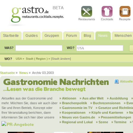
Restaurants
Cocktails
Rezepte
Startseite
Guides
Gruppen
Forum
Blog
News
Menschen
WAS?
WO?
WO?
USA »
Stadt ( Region ) »
[Stadt ändern]
Startseite
»
News
» Archiv 03.2003
Aktuell
Aktuelles aus der Gastronomie und
» Aktionen
» Aus aller Welt
» Ausbildung
mehr. Möchten Sie, dass wir auch über
» Branchenpolitik
» Buchrezensionen
» Eve
Sie und Ihren Betrieb, Konzept oder
» Gastronomie im TV
» Gesetze und Richtlini
Ihre Veranstaltung berichten, dann
» Kooperationen
» Köpfe und Karrieren
» N
informieren Sie sich hier über unsere
» Neues von Gastro.de
» Pressemitteilungen
» Regional und Lokal
» Szene
» Termine
»
PR-Angebote