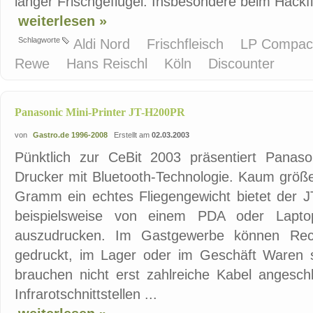
länger Frischgeflügel. Insbesondere beim Hackfle
weiterlesen »
Schlagworte
Aldi Nord
Frischfleisch
LP Compa
Rewe
Hans Reischl
Köln
Discounter
Panasonic Mini-Printer JT-H200PR
von
Gastro.de 1996-2008
Erstellt am
02.03.2003
Pünktlich zur CeBit 2003 präsentiert Panason
Drucker mit Bluetooth-Technologie. Kaum größe
Gramm ein echtes Fliegengewicht bietet der JT
beispielsweise von einem PDA oder Lapt
auszudrucken. Im Gastgewerbe können Rec
gedruckt, im Lager oder im Geschäft Waren so
brauchen nicht erst zahlreiche Kabel angesc
Infrarotschnittstellen ...