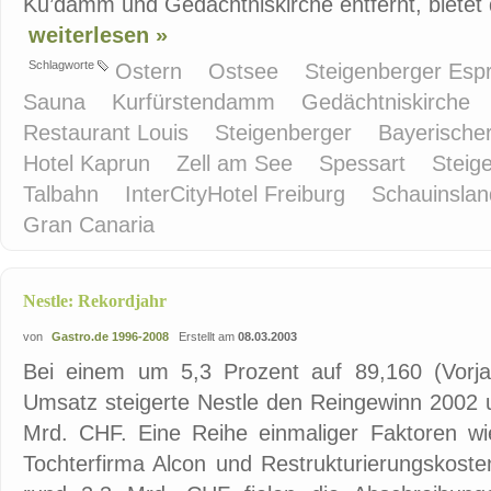
Ku’damm und Gedächtniskirche entfernt, bietet 
weiterlesen »
Schlagworte
Ostern
Ostsee
Steigenberger Espr
Sauna
Kurfürstendamm
Gedächtniskirche
Restaurant Louis
Steigenberger
Bayerische
Hotel Kaprun
Zell am See
Spessart
Steig
Talbahn
InterCityHotel Freiburg
Schauinsla
Gran Canaria
Nestle: Rekordjahr
von
Gastro.de 1996-2008
Erstellt am
08.03.2003
Bei einem um 5,3 Prozent auf 89,160 (Vorj
Umsatz steigerte Nestle den Reingewinn 2002 
Mrd. CHF. Eine Reihe einmaliger Faktoren wi
Tochterfirma Alcon und Restrukturierungskoste