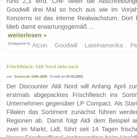
rund 2,3 Mrd. CHF fielen die Abschreibung
Goodwill drei Mal so hoch aus wie im Vorjahr
Konzerns ist das interne Realwachstum. Dort 
blieb damit erwartungsgemäß ...
weiterlesen »
Schlagworte
Alcon
Goodwill
Lateinamerika
Pe
Frischfleisch: Aldi Nord zieht nach
von
Gastro.de 1996-2008
Erstellt am
07.03.2003
Der Discounter Aldi Nord will Anfang April z
erstmals abgepacktes Frischfleisch ins Sort
Unternehmen gegenüber LP Compact. Als Start wi
Filialen das Sortiment zunächst führen werd
Regionen ab. Damit folgt Aldi dem Beispiel 
zwei im Markt, Lidl, führt seit 14 Tagen fris