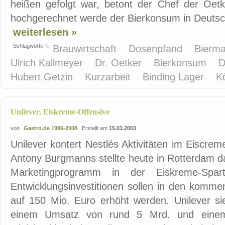
heißen gefolgt war, betont der Chef der Oetk
hochgerechnet werde der Bierkonsum in Deutsch
weiterlesen »
Schlagworte
Brauwirtschaft
Dosenpfand
Bierm
Ulrich Kallmeyer
Dr. Oetker
Bierkonsum
D
Hubert Getzin
Kurzarbeit
Binding Lager
K
Unilever. Eiskreme-Offensive
von
Gastro.de 1996-2008
Erstellt am
15.03.2003
Unilever kontert Nestlés Aktivitäten im Eiscre
Antony Burgmanns stellte heute in Rotterdam 
Marketingprogramm in der Eiskreme-Spar
Entwicklungsinvestitionen sollen in den komm
auf 150 Mio. Euro erhöht werden. Unilever sie
einem Umsatz von rund 5 Mrd. und einem 