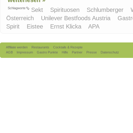
weiterlesen »
Schlagworte
Sekt
Spirituosen
Schlumberger
Österreich
Unilever Bestfoods Austria
Gast
Spirit
Eistee
Ernst Klicka
APA
Affiliate werden
Restaurants
Cocktails & Rezepte
AGB
Impressum
Gastro Punkte
Hilfe
Partner
Presse
Datenschutz