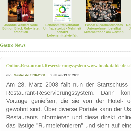
Johnnie Walker: Neue
Lebensmittelverband:
Pesca: Niederländisches
Dor
Edition Black Ruby jetzt
Umfrage zeigt - Mehrheit
Unternehmen beteiligt
J
erhältlich
schätzt
Mitarbeitende am Gewinn
Lebensmittelvielfalt
Gastro News
Online-Restaurant-Reservierungssystem www.bookatable.de st
von
Gastro.de 1996-2008
Erstellt am
19.03.2003
Am 28. März 2003 fällt nun der Startschuss 
Restaurant-Reservierungssystem. Dann kön
Vorzüge genießen, die sie von der Hotel- 
gewohnt sind. Über diverse Portale kann der Us
Restaurants informieren und diese direkt onli
das lästige "Rumtelefonieren" und sieht auf ei