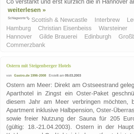
Co verstärkt und erst kürzlich die in Hannover a
weiterlesen »
Schlagworte
Scottish & Newcastle
Interbrew
L
Hamburg
Christian Eisenbeiss
Warsteiner
Hannover
Gilde Brauerei
Edinburgh
Großb
Commerzbank
Ostern mit Steigenberger Hotels
von
Gastro.de 1996-2008
Erstellt am
09.03.2003
Ostern am Meer: Direkt am Ostseestrand geleg
Aparthotel in Zingst ein Oster-Paket geschnü
diesem Jahr am Meer verbringen möchten, b
Apartment inklusive Halbpension, Oster-Überras
sowie freier Nutzung der Sauna für 205 Eu
(gültig: 18.-21.04.2003). Ostern in der Haup