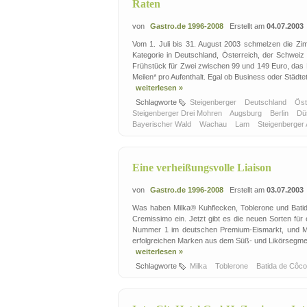
Raten
von
Gastro.de 1996-2008
Erstellt am
04.07.2003
Vom 1. Juli bis 31. August 2003 schmelzen die Zim
Kategorie in Deutschland, Österreich, der Schweiz
Frühstück für Zwei zwischen 99 und 149 Euro, da
Meilen* pro Aufenthalt. Egal ob Business oder Städtet
weiterlesen »
Schlagworte
Steigenberger
Deutschland
Öst
Steigenberger Drei Mohren
Augsburg
Berlin
Dü
Bayerischer Wald
Wachau
Lam
Steigenberger
Eine verheißungsvolle Liaison
von
Gastro.de 1996-2008
Erstellt am
03.07.2003
Was haben Milka® Kuhflecken, Toblerone und Bati
Cremissimo ein. Jetzt gibt es die neuen Sorten für
Nummer 1 im deutschen Premium-Eismarkt, und Mar
erfolgreichen Marken aus dem Süß- und Likörsegment
weiterlesen »
Schlagworte
Milka
Toblerone
Batida de Côc