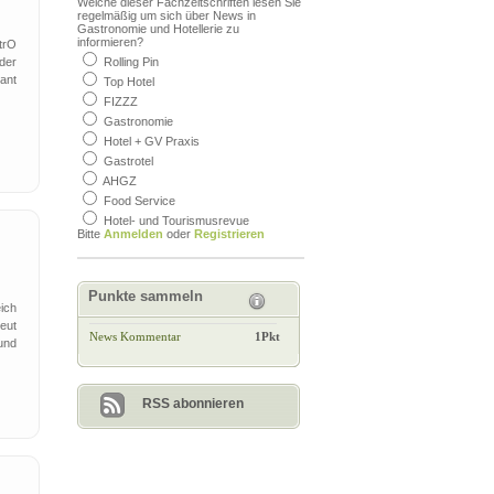
Welche dieser Fachzeitschriften lesen Sie
regelmäßig um sich über News in
Gastronomie und Hotellerie zu
informieren?
trO
der
Rolling Pin
ant
Top Hotel
FIZZZ
Gastronomie
Hotel + GV Praxis
Gastrotel
AHGZ
Food Service
Hotel- und Tourismusrevue
Bitte
Anmelden
oder
Registrieren
Punkte sammeln
ich
neut
News Kommentar
1Pkt
und
RSS abonnieren