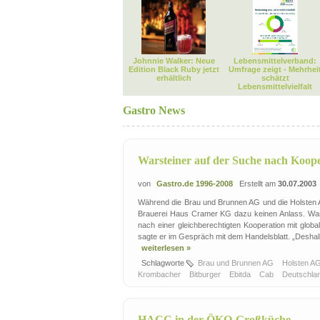
Johnnie Walker: Neue
Lebensmittelverband:
Edition Black Ruby jetzt
Umfrage zeigt - Mehrhei
erhältlich
schätzt
Lebensmittelvielfalt
Gastro News
Warsteiner auf der Suche nach Koop
von
Gastro.de 1996-2008
Erstellt am
30.07.2003
Während die Brau und Brunnen AG und die Holsten AG
Brauerei Haus Cramer KG dazu keinen Anlass. Warst
nach einer gleichberechtigten Kooperation mit globa
sagte er im Gespräch mit dem Handelsblatt. „Deshalb 
weiterlesen »
Schlagworte
Brau und Brunnen AG
Holsten A
Krombacher
Bitburger
Ebitda
Cab
Deutschla
HACC in der ÖKO-Großküche