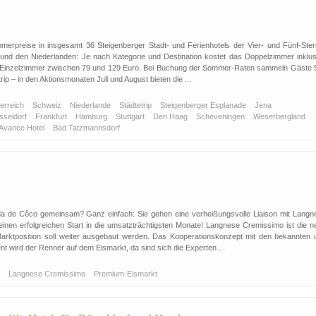
merpreise in insgesamt 36 Steigenberger Stadt- und Ferienhotels der Vier- und Fünf-Ster
 und den Niederlanden: Je nach Kategorie und Destination kostet das Doppelzimmer inklus
s Einzelzimmer zwischen 79 und 129 Euro. Bei Buchung der Sommer-Raten sammeln Gäste 
rip – in den Aktionsmonaten Juli und August bieten die ...
erreich
Schweiz
Niederlande
Städtetrip
Steigenberger Esplanade
Jena
sseldorf
Frankfurt
Hamburg
Stuttgart
Den Haag
Scheveningen
Weserbergland
 Avance Hotel
Bad Tatzmannsdorf
da de Côco gemeinsam? Ganz einfach: Sie gehen eine verheißungsvolle Liaison mit Langn
 einen erfolgreichen Start in die umsatzträchtigsten Monate! Langnese Cremissimo ist die n
ktposition soll weiter ausgebaut werden. Das Kooperationskonzept mit den bekannten 
 wird der Renner auf dem Eismarkt, da sind sich die Experten ...
o
Langnese Cremissimo
Premium-Eismarkt