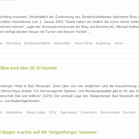
ürnberg erworben. Vorbehaltlich der Zustimmung des Bundeskartellamtes übernimmt Brau 
chaften rückwirkend zum 1. Januar 2003. "Damit haben wir endlich die schon immer fehle
fnehmen können", sagte der Vorstandsvorsitzende der Brau und Brunnen AG, Michael Hollma
en verfügt darüber hinaus mit Tucher und dessen Tochter ...
äu
Nürnberg
Bundeskartellamt
Weizenbier
Hasen Bräu
Augsburg
Jever
ilien und eine (K-)Urkunde
genberger Hotel in Bad Neuenahr. Zwei Lilien von vier möglichen sind die Auszeichnung 
f-Sterne-Haus testete. Für hervorragende Speisen- und Beratungsqualität gibt es für das Ho
schaft Diät und Vollkost“ (GDV). Die zentrale Lage des Steigenberger Bad Neuenahr dir
ss- und Bademöglichkeiten, ...
hr
Hotelführer
Relax-Guide
GDV
Spa-Award
Österreich
Deutschland
Kurhotel
t länger warten auf die Steigenberger Sommer-