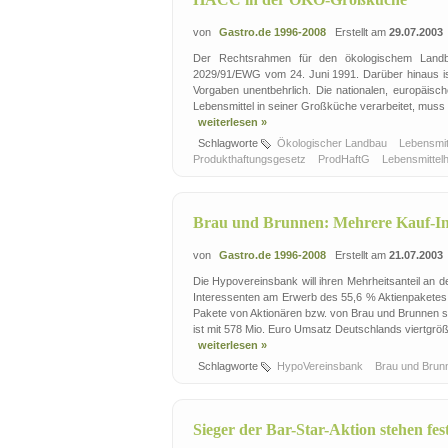
von
Gastro.de 1996-2008
Erstellt am
29.07.2003
Der Rechtsrahmen für den ökologischem Landba
2029/91/EWG vom 24. Juni 1991. Darüber hinaus ist
Vorgaben unentbehrlich. Die nationalen, europäisch
Lebensmittel in seiner Großküche verarbeitet, muss 
weiterlesen »
Schlagworte
Ökologischer Landbau
Lebensmitt
Produkthaftungsgesetz
ProdHaftG
Lebensmittel
Brau und Brunnen: Mehrere Kauf-In
von
Gastro.de 1996-2008
Erstellt am
21.07.2003
Die Hypovereinsbank will ihren Mehrheitsanteil an
Interessenten am Erwerb des 55,6 % Aktienpaketes. 
Pakete von Aktionären bzw. von Brau und Brunnen se
ist mit 578 Mio. Euro Umsatz Deutschlands viertgrö
weiterlesen »
Schlagworte
HypoVereinsbank
Brau und Bru
Sieger der Bar-Star-Aktion stehen fes