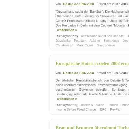
von
Gastro.de 1996-2008
Erstellt am
20.07.2003
"Deutschland sucht den Bar-Star": Die Nachwuchsfö
Oberhausen. Unter Leitung der Showmixer und Flair
CentrO Promenade: "Shake it, baby!" Unter 16 Teil
Dos Pescados in Berlin mit dem Cocktail "Moonlight 
weiterlesen »
Schlagworte
Deutschland sucht den Bar-Star
Davidenko
Potsdam
Adiamo
Sven Kluge
Dos
Christiansen
Marc Ciunis
Gastronomie
Europäische Hotels erzielen 2002 er
von
Gastro.de 1996-2008
Erstellt am
19.07.2003
Der jährlicher Rentabilitätsbericht von Deloitte &
einen überdurchschnittlichen Profitabilitätsrückgang.
geschmälerten Gewinnen betroffen. So lautet 
Beratungsgesellschaft Deloitte & Touche. An der diesj
weiterlesen »
Schlagworte
Deloitte & Touche
London
Mün
Income Before Fixed Charge
IBFC
RevPar
Brau und Brunnen übernimmt Tuch