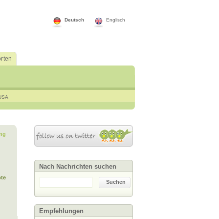
Deutsch
Englisch
rten
USA
ng
Nach Nachrichten suchen
te
Suchen
Empfehlungen