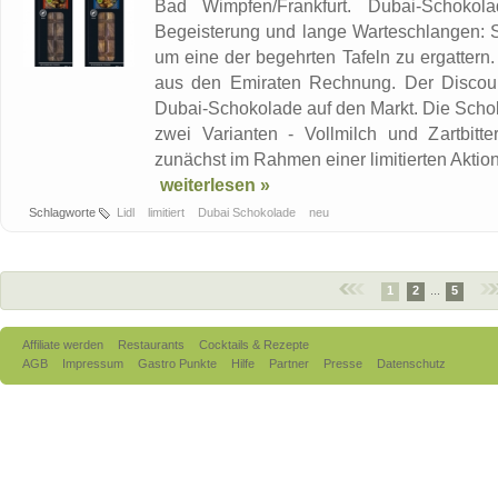
Bad Wimpfen/Frankfurt. Dubai-Schokola
Begeisterung und lange Warteschlangen: 
um eine der begehrten Tafeln zu ergattern
aus den Emiraten Rechnung. Der Discoun
Dubai-Schokolade auf den Markt. Die Scho
zwei Varianten - Vollmilch und Zartbitt
zunächst im Rahmen einer limitierten Aktion 
weiterlesen »
Schlagworte
Lidl
limitiert
Dubai Schokolade
neu
1
2
...
5
Affiliate werden
Restaurants
Cocktails & Rezepte
AGB
Impressum
Gastro Punkte
Hilfe
Partner
Presse
Datenschutz