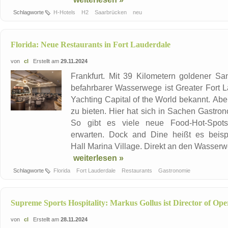
Schlagworte
H-Hotels
H2
Saarbrücken
neu
Florida: Neue Restaurants in Fort Lauderdale
von
cl
Erstellt am
29.11.2024
Frankfurt. Mit 39 Kilometern goldener S
befahrbarer Wasserwege ist Greater Fort 
Yachting Capital of the World bekannt. Abe
zu bieten. Hier hat sich in Sachen Gastrono
So gibt es viele neue Food-Hot-Spots
erwarten. Dock and Dine heißt es beisp
Hall Marina Village. Direkt an den Wasserw
weiterlesen »
Schlagworte
Florida
Fort Lauderdale
Restaurants
Gastronomie
Supreme Sports Hospitality: Markus Gollus ist Director of Ope
von
cl
Erstellt am
28.11.2024