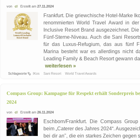
von
cl
Erstellt am
27.11.2024
Frankfurt. Die griewchische Hotel-Marke I
renommierten World Travel Award in der 
Inclusive Resort Brand ausgezeichnet. Die K
Fünf-Sterne-Niveau. Auch die Sani Resort
für das Luxus-Refugium, das aus fünf F
Marina besteht war es allerdings nicht 
Leading Family & Beach Resort gewann das 
weiterlesen »
Schlagworte
IKos
Sani Resort
World Travel Awards
Compass Group: Kampagne für Respekt erhält Sonderpreis be
2024
von
cl
Erstellt am
26.11.2024
Eschborn/Frankfurt. Die Compass Group
beim „Caterer des Jahres 2024“. Ausgezei
bei dir an", die ein starkes Zeichen gegen