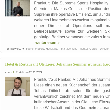
Frankfurt. Die Supreme Sports Hospitality
übernimmt Markus Gollus die Position des 
Supreme ihre operative Effizienz, um auf d
weiteres Unternehmenswachstum optimal vor
neuer Director of Operations soll ma
Betriebsabläufe sowie zur weiteren Sk
gebürtige Berliner verantwortete zuletzt in se
weiterlesen »
Schlagworte
Supreme Sports Hospitality
Management
Markus Gollus
Director
Hotel & Restaurant Ole Liese: Johannes Sommer ist neuer Kü
von
cl
Erstellt am
28.11.2024
Frankfurt/Gut Panker. Mit Johannes Sommer
Liese einen neuen Küchenchef, der zusam
Tobias Dittrich ab sofort für die g
verantwortlich zeichnet. Mit dem neuen Che
kulinarischer Ansatz in der Ole Liese Einz
Liese Wirtschaft und das Gourmetrestauran