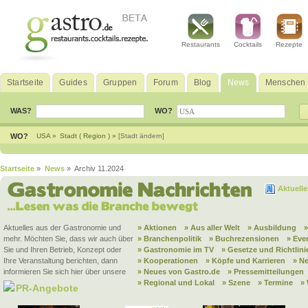
Restaurants
Cocktails
Rezepte
Startseite
Guides
Gruppen
Forum
Blog
News
Menschen
WAS?
WO?
WO?
USA »
Stadt ( Region ) »
[Stadt ändern]
Startseite
»
News
» Archiv 11.2024
Aktuell
Aktuelles aus der Gastronomie und
» Aktionen
» Aus aller Welt
» Ausbildung
mehr. Möchten Sie, dass wir auch über
» Branchenpolitik
» Buchrezensionen
» Eve
Sie und Ihren Betrieb, Konzept oder
» Gastronomie im TV
» Gesetze und Richtlini
Ihre Veranstaltung berichten, dann
» Kooperationen
» Köpfe und Karrieren
» N
informieren Sie sich hier über unsere
» Neues von Gastro.de
» Pressemitteilungen
» Regional und Lokal
» Szene
» Termine
»
PR-Angebote