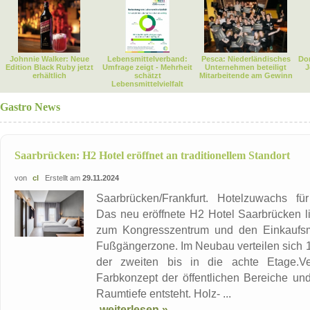
Johnnie Walker: Neue
Lebensmittelverband:
Pesca: Niederländisches
Dor
Edition Black Ruby jetzt
Umfrage zeigt - Mehrheit
Unternehmen beteiligt
J
erhältlich
schätzt
Mitarbeitende am Gewinn
Lebensmittelvielfalt
Gastro News
Saarbrücken: H2 Hotel eröffnet an traditionellem Standort
von
cl
Erstellt am
29.11.2024
Saarbrücken/Frankfurt. Hotelzuwachs fü
Das neu eröffnete H2 Hotel Saarbrücken l
zum Kongresszentrum und den Einkaufsmö
Fußgängerzone. Im Neubau verteilen sich 
der zweiten bis in die achte Etage.V
Farbkonzept der öffentlichen Bereiche un
Raumtiefe entsteht. Holz- ...
weiterlesen »