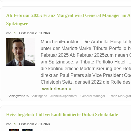
Ab Februar 2025: Franz Margraf wird General Manager im Ar
Spitzingsee
von
cl
Erstellt am
25.11.2024
München/Frankfurt. Die Arabella Hospitalit
unter der Marriott-Marke Tribute Portfolio
Februar 2025 Ab Februar 2025zum neuen G
am Spitzingsee, a Tribute Portfolio Hotel.
die kontinuierliche Modernisierung des Hot
direkt an Paul Peters als Vice President Ope
Christoph Seitz, der seit 2022 die Rolle de
weiterlesen »
Schlagworte
Spitzingsee
Arabella Alpenhotel
General Manager
Franz Markgra
Heiss begehrt: Lidl verkauft limitierte Dubai Schokolade
von
cl
Erstellt am
25.11.2024