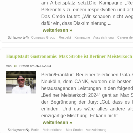
am Arbeitsplatz setzt.Die Kampagne „Res
Bekenntnis zu einem respektvollen und ac
Das Credo lautet: „Wir schauen nicht weg
dafür ein, dass Diskriminierung ...
weiterlesen »
Schlagworte
Compass Group
Respekt
Kampagne
Auszeichnung
Caterer d
Hauptstadt-Gastronomie: Max Strohe ist Berliner Meisterkoch
von
cl
Erstellt am
26.11.2024
Berlin/Frankfurt. Bei einer feierlichen Ga
Neukölln, dem CANK, wurden die besten Ko
herausragenden Leistungen in den folgend
„Berliner Meisterkoch 2024“ geht an Max S
der Begründung der Jury: „Gut, dass es 
erfinden. Und das wäre alles andere als
einzigartige Mischung. Er kann nicht ...
weiterlesen »
Schlagworte
Berlin
Meisterköche
Max Strohe
Auszeichnung