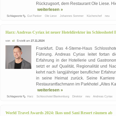
Rückzugsort, dem Restaurant Ole Liese. Hie
weiterlesen »
Schlagworte
Gut Panker
Ole Liese
Johannes Sommer
Küchenchef
neu
Harz: Andreas Cyriax ist neuer Hoteldirektor im Schlosshotel
von
cl
Erstellt am
27.11.2024
Frankfurt. Das 4-Sterne-Haus Schlossho
Führung. Andreas Cyriax leitet fortan d
Erfahrung in der Hotellerie und Gastronom
setzt er auf Qualität, Regionalität und Na
kehrt nach langjähriger beruflicher Erfahr
in seine Heimat zurück. Seine Karrier
Restaurantfachmann im Parkhotel „Altes Kaf
weiterlesen »
Schlagworte
Harz
Schlosshotel Blankenburg
Direktor
neu
Andreas Cyriax
World Travel Awards 2024: Ikos und Sani Resort räumen ab