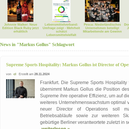
Johnnie Walker: Neue
Lebensmittelverband:
Pesca: Niederländisches
Dor
Edition Black Ruby jetzt
Umfrage zeigt - Mehrheit
Unternehmen beteiligt
J
erhältlich
schätzt
Mitarbeitende am Gewinn
Lebensmittelvielfalt
News in "Markus Gollus" Schlagwort
Supreme Sports Hospitality: Markus Gollus ist Director of Ope
von
cl
Erstellt am
28.11.2024
Frankfurt. Die Supreme Sports Hospitality
übernimmt Markus Gollus die Position des 
Supreme ihre operative Effizienz, um auf d
weiteres Unternehmenswachstum optimal vor
neuer Director of Operations soll ma
Betriebsabläufe sowie zur weiteren Sk
gebürtige Berliner verantwortete zuletzt in se
weiterlesen »