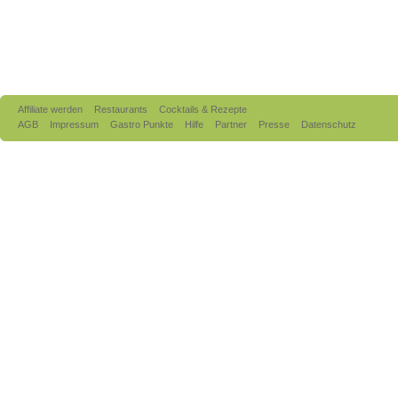
Affiliate werden
Restaurants
Cocktails & Rezepte
AGB
Impressum
Gastro Punkte
Hilfe
Partner
Presse
Datenschutz