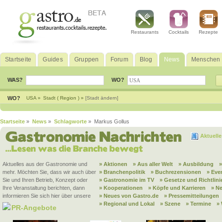
Restaurants
Cocktails
Rezepte
Startseite
Guides
Gruppen
Forum
Blog
News
Menschen
WAS?
WO?
WO?
USA »
Stadt ( Region ) »
[Stadt ändern]
Startseite
»
News
»
Schlagworte
» Markus Gollus
Aktuell
Aktuelles aus der Gastronomie und
» Aktionen
» Aus aller Welt
» Ausbildung
mehr. Möchten Sie, dass wir auch über
» Branchenpolitik
» Buchrezensionen
» Eve
Sie und Ihren Betrieb, Konzept oder
» Gastronomie im TV
» Gesetze und Richtlini
Ihre Veranstaltung berichten, dann
» Kooperationen
» Köpfe und Karrieren
» N
informieren Sie sich hier über unsere
» Neues von Gastro.de
» Pressemitteilungen
» Regional und Lokal
» Szene
» Termine
»
PR-Angebote