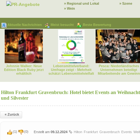
» Regional und Lokal
» Szene
PR-Angebote
» Wein
Aktuelle Nachrichten
Meist besucht
Beste Bewertung
Johnnie Walker: Neue
Lebensmittelverband:
Pesca: Niederländisches
Edition Black Ruby jetzt
Umfrage zeigt - Mehrheit
Unternehmen beteiligt
erhältlich
schätzt Lebensmittelvielfalt
Mitarbeitende am Gewinn
Hilton Frankfurt Gravenbruch: Hotel bietet Events an Weihnach
und Silvester
« Zurück
(
1
)
(
0
)
Erstellt am
09.12.2024
Hilton
Frankfurt
Gravenbruch
Events
Wei