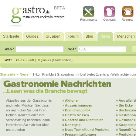
Restaurants
Cocktails
Rezepte
Startseite
Guides
Gruppen
Forum
Blog
News
Menschen
WAS?
WO?
WO?
USA »
Stadt ( Region ) »
[Stadt ändern]
Startseite
»
News
» Hilton Frankfurt Gravenbruch: Hotel bietet Events an Weihnachten und
Aktuelles aus der Gastronomie
» Aktionen
» Aus aller W
und mehr. Möchten Sie, dass
» Auszeichnungen
» Bio Ecke
wir auch über Sie und Ihren
» Branchenpolitik
» Buchrezen
Betrieb, Konzept oder Ihre
» Gastro Messen
» Gastronom
Veranstaltung berichten, dann
» Gesetze und Richtlinien
» Gesunde 
informieren Sie sich hier über
» Konzepte
» Kooperati
unsere tollen
» Neue Technik und Produkte
» Neueröffn
» Pressemitteilungen
» Produktne