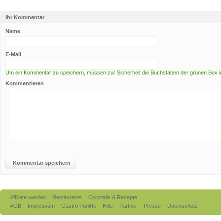
Ihr Kommentar
Name
E-Mail
Um ein Kommentar zu speichern, müssen zur Sicherheit die Buchstaben der grünen Box i
Kommentieren
Kommentar speichern
Affiliate werden
Restaurants
Cocktails & Rezepte
AGB
Impressum
Gastro Punkte
Hilfe
Partner
Presse
Datenschutz