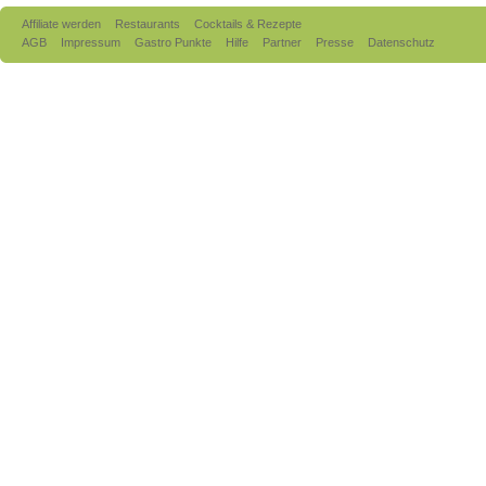
Affiliate werden
Restaurants
Cocktails & Rezepte
AGB
Impressum
Gastro Punkte
Hilfe
Partner
Presse
Datenschutz