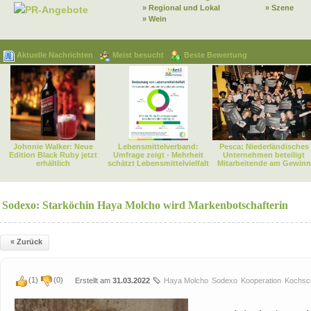
» Regional und Lokal
» Szene
PR-Angebote
» Wein
Aktuelle Nachrichten
Meist besucht
Beste Bewertung
Johnnie Walker: Neue
Lebensmittelverband:
Pesca: Niederländisches
Edition Black Ruby jetzt
Umfrage zeigt - Mehrheit
Unternehmen beteiligt
erhältlich
schätzt Lebensmittelvielfalt
Mitarbeitende am Gewinn
Sodexo: Starköchin Haya Molcho wird Markenbotschafterin
« Zurück
(
1
)
(
0
)
Erstellt am
31.03.2022
Haya Molcho
Sodexo
Kooperation
Kochsc