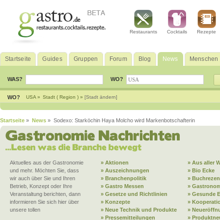
Restaurants
Cocktails
Rezepte
Startseite
Guides
Gruppen
Forum
Blog
News
Menschen
WAS?
WO?
WO?
USA »
Stadt ( Region ) »
[Stadt ändern]
Startseite
»
News
» Sodexo: Starköchin Haya Molcho wird Markenbotschafterin
Aktuelles aus der Gastronomie
» Aktionen
» Aus aller W
und mehr. Möchten Sie, dass
» Auszeichnungen
» Bio Ecke
wir auch über Sie und Ihren
» Branchenpolitik
» Buchrezen
Betrieb, Konzept oder Ihre
» Gastro Messen
» Gastronom
Veranstaltung berichten, dann
» Gesetze und Richtlinien
» Gesunde 
informieren Sie sich hier über
» Konzepte
» Kooperati
unsere tollen
» Neue Technik und Produkte
» Neueröffn
» Pressemitteilungen
» Produktne