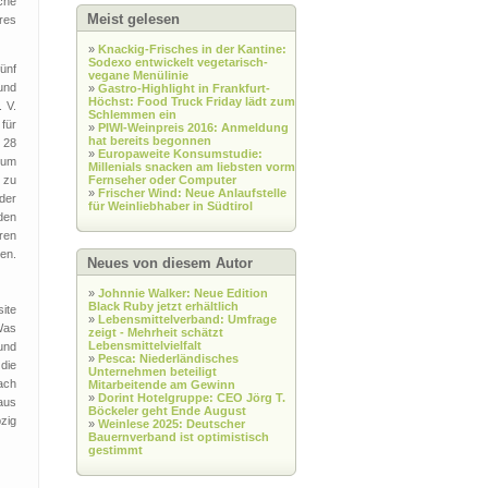
che
Meist gelesen
res
»
Knackig-Frisches in der Kantine:
Sodexo entwickelt vegetarisch-
ünf
vegane Menülinie
und
»
Gastro-Highlight in Frankfurt-
Höchst: Food Truck Friday lädt zum
 V.
Schlemmen ein
für
»
PIWI-Weinpreis 2016: Anmeldung
hat bereits begonnen
r 28
»
Europaweite Konsumstudie:
rum
Millenials snacken am liebsten vorm
 zu
Fernseher oder Computer
»
Frischer Wind: Neue Anlaufstelle
der
für Weinliebhaber in Südtirol
den
ren
en.
Neues von diesem Autor
»
Johnnie Walker: Neue Edition
Black Ruby jetzt erhältlich
ite
»
Lebensmittelverband: Umfrage
Was
zeigt - Mehrheit schätzt
Lebensmittelvielfalt
und
»
Pesca: Niederländisches
die
Unternehmen beteiligt
ach
Mitarbeitende am Gewinn
»
Dorint Hotelgruppe: CEO Jörg T.
aus
Böckeler geht Ende August
zig
»
Weinlese 2025: Deutscher
Bauernverband ist optimistisch
gestimmt