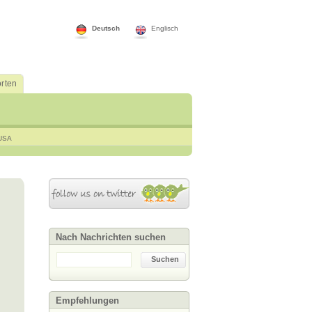
Deutsch
Englisch
rten
USA
Nach Nachrichten suchen
Suchen
Empfehlungen