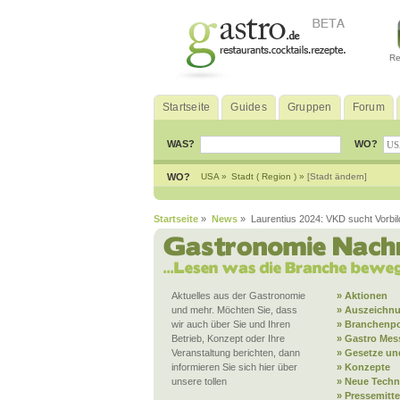
Re
Startseite
Guides
Gruppen
Forum
WAS?
WO?
WO?
USA »
Stadt ( Region ) »
[Stadt ändern]
Startseite
»
News
» Laurentius 2024: VKD sucht Vorbi
Aktuelles aus der Gastronomie
» Aktionen
und mehr. Möchten Sie, dass
» Auszeichn
wir auch über Sie und Ihren
» Branchenpo
Betrieb, Konzept oder Ihre
» Gastro Mes
Veranstaltung berichten, dann
» Gesetze und
informieren Sie sich hier über
» Konzepte
unsere tollen
» Neue Techn
» Pressemitt