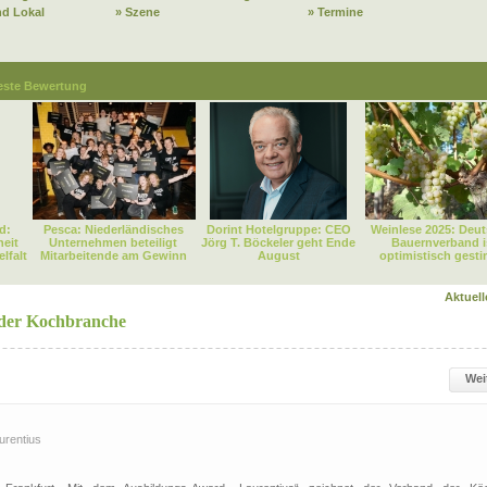
nd Lokal
» Szene
» Termine
este Bewertung
d:
Pesca: Niederländisches
Dorint Hotelgruppe: CEO
Weinlese 2025: Deut
heit
Unternehmen beteiligt
Jörg T. Böckeler geht Ende
Bauernverband i
lfalt
Mitarbeitende am Gewinn
August
optimistisch gest
Aktuel
 der Kochbranche
Wei
urentius