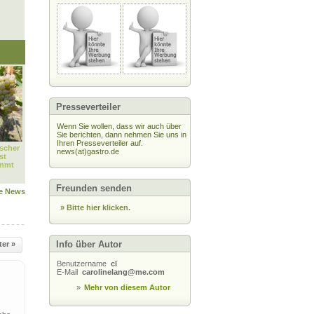
Presseverteiler
Wenn Sie wollen, dass wir auch über
Sie berichten, dann nehmen Sie uns in
Ihren Presseverteiler auf.
scher
news(at)gastro.de
st
immt
Freunden senden
le News
» Bitte hier klicken.
Info über Autor
ter »
Benutzername
cl
E-Mail
carolinelang@me.com
»
Mehr von diesem Autor