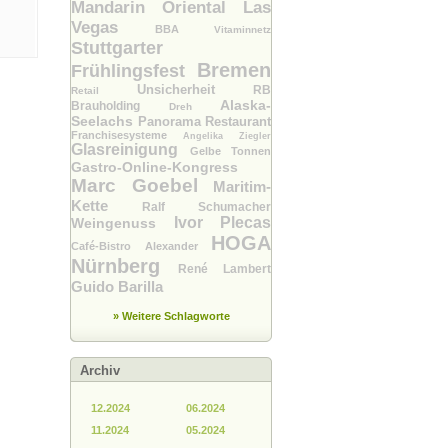
Mandarin Oriental Las
Vegas
BBA
Vitaminnetz
Stuttgarter
Bremen
Frühlingsfest
Unsicherheit
RB
Retail
Alaska-
Brauholding
Dreh
Seelachs
Panorama Restaurant
Franchisesysteme
Angelika Ziegler
Glasreinigung
Gelbe Tonnen
Gastro-Online-Kongress
Marc Goebel
Maritim-
Kette
Ralf Schumacher
Ivor Plecas
Weingenuss
HOGA
Café-Bistro Alexander
Nürnberg
René Lambert
Guido Barilla
» Weitere Schlagworte
Archiv
12.2024
06.2024
11.2024
05.2024