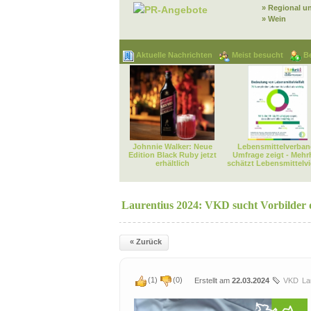
» Regional u
PR-Angebote
» Wein
Aktuelle Nachrichten
Meist besucht
B
Johnnie Walker: Neue
Lebensmittelverban
Edition Black Ruby jetzt
Umfrage zeigt - Mehr
erhältlich
schätzt Lebensmittelvie
Laurentius 2024: VKD sucht Vorbilder
« Zurück
(
1
)
(
0
)
Erstellt am
22.03.2024
VKD
La