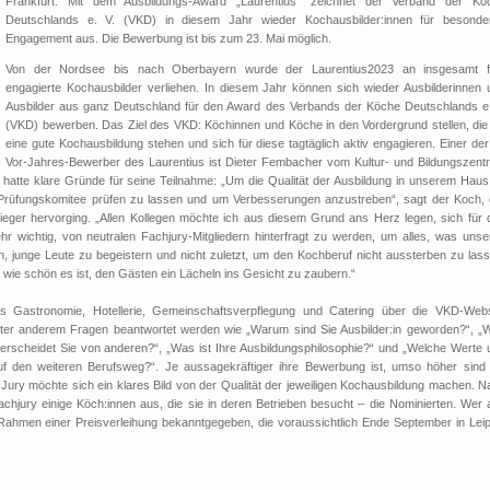
Frankfurt. Mit dem Ausbildungs-Award „Laurentius“ zeichnet der Verband der Kö
Deutschlands e. V. (VKD) in diesem Jahr wieder Kochausbilder:innen für besonde
Engagement aus. Die Bewerbung ist bis zum 23. Mai möglich.
Von der Nordsee bis nach Oberbayern wurde der Laurentius2023 an insgesamt f
engagierte Kochausbilder verliehen. In diesem Jahr können sich wieder Ausbilderinnen 
Ausbilder aus ganz Deutschland für den Award des Verbands der Köche Deutschlands e.
(VKD) bewerben. Das Ziel des VKD: Köchinnen und Köche in den Vordergrund stellen, die 
eine gute Kochausbildung stehen und sich für diese tagtäglich aktiv engagieren. Einer de
Vor-Jahres-Bewerber des Laurentius ist Dieter Fembacher vom Kultur- und Bildungszent
atte klare Gründe für seine Teilnahme: „Um die Qualität der Ausbildung in unserem Haus
 Prüfungskomitee prüfen zu lassen und um Verbesserungen anzustreben“, sagt der Koch, 
ieger hervorging. „Allen Kollegen möchte ich aus diesem Grund ans Herz legen, sich für 
r wichtig, von neutralen Fachjury-Mitgliedern hinterfragt zu werden, um alles, was unse
 junge Leute zu begeistern und nicht zuletzt, um den Kochberuf nicht aussterben zu lass
 wie schön es ist, den Gästen ein Lächeln ins Gesicht zu zaubern.“
s Gastronomie, Hotellerie, Gemeinschaftsverpflegung und Catering über die VKD-Webs
er anderem Fragen beantwortet werden wie „Warum sind Sie Ausbilder:in geworden?“, „
terscheidet Sie von anderen?“, „Was ist Ihre Ausbildungsphilosophie?“ und „Welche Werte 
uf den weiteren Berufsweg?“. Je aussagekräftiger ihre Bewerbung ist, umso höher sind 
ury möchte sich ein klares Bild von der Qualität der jeweiligen Kochausbildung machen. N
hjury einige Köch:innen aus, die sie in deren Betrieben besucht – die Nominierten. Wer 
 Rahmen einer Preisverleihung bekanntgegeben, die voraussichtlich Ende September in Leip