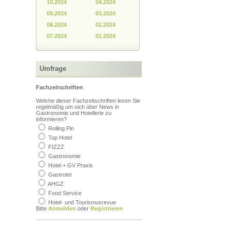
10.2024
04.2024
09.2024
03.2024
08.2024
02.2024
07.2024
01.2024
Umfrage
Fachzeitschriften
Welche dieser Fachzeitschriften lesen Sie
regelmäßig um sich über News in
Gastronomie und Hotellerie zu
informieren?
Rolling Pin
Bedenklicher Inhalt?
beleidigend, unangebracht
Top Hotel
Sagen Sie uns, warum Sie denken,
FIZZZ
dass der Inhalt nicht auf diese Seite
Gastronomie
gehört.
Hotel + GV Praxis
Gastrotel
AHGZ
Food Service
Hotel- und Tourismusrevue
Bitte
Anmelden
oder
Registrieren
Senden