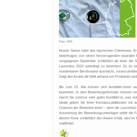
Foto: VKD
Kloster Seeon nahe des bayrischen Chiemsees. Er h
hinterfragen, von einem hervorragenden neutralen
vergangenen September schließlich als einer der S
Laurentius 2024 unbedingt zu bewerben. Es ist seh
wunderbaren Berufsstand ausmacht, voranzutreiben,
Zeigt den Azubis die Welt anhand von Produkten und
Bis zum 23. Mai können sich Ausbilder:innen au
bewerben. In dem Bewerbungsformular müssen unt
macht Sie zum/zur sehr guten Ausbilder:in, was un
Ideale geben Sie Ihren Kochauszubildenden mit a
Chancen der Bewerber:innen – denn die Laurentius-J
Auswertung der Bewerbungsunterlagen wählt die Fac
diesem Kreis schließlich den Award erhält, wird im
stattfindet.