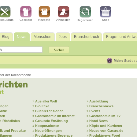
staurants
Cocktails
Rezepte
Anmelden
Shop
Registrieren
Blog
News
Menschen
Jobs
Branchenbuch
Fragen und Antwo
Meine Stadt :
lder der Kochbranche
» Aus aller Welt
» Ausbildung
ungen
» Bio Ecke
» Branchennews
litik
» Buchrezensionen
» Events
sen
» Gastronomie im Internet
» Gastronomie im TV
 Richtlinien
» Gesunde Ernährung
» Hotel News
» Kooperationen
» Köpfe und Karrieren
ik und Produkte
» Neueröffnungen
» Neues von Gastro.de
eilungen
» Produktnews Beverage
» Produktnews Food