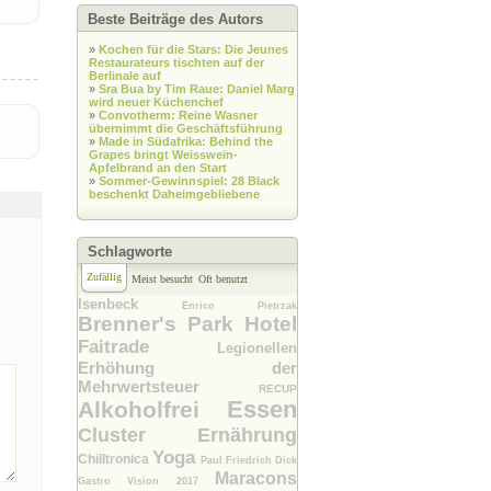
Beste Beiträge des Autors
»
Kochen für die Stars: Die Jeunes
Restaurateurs tischten auf der
Berlinale auf
»
Sra Bua by Tim Raue: Daniel Marg
wird neuer Küchenchef
»
Convotherm: Reine Wasner
übernimmt die Geschäftsführung
»
Made in Südafrika: Behind the
Grapes bringt Weisswein-
Apfelbrand an den Start
»
Sommer-Gewinnspiel: 28 Black
beschenkt Daheimgebliebene
Schlagworte
Zufällig
Meist besucht
Oft benutzt
Isenbeck
Enrico Pietrzak
Brenner's Park Hotel
Faitrade
Legionellen
Erhöhung der
Mehrwertsteuer
RECUP
Essen
Alkoholfrei
Cluster Ernährung
Yoga
Chilltronica
Paul Friedrich Dick
Maracons
Gastro Vision 2017