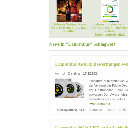
Johnnie Walker: Neue
Lebensmittelverband:
Edition Black Ruby jetzt
Umfrage zeigt - Mehrhei
erhältlich
schätzt
Lebensmittelvielfalt
News in "Laurentius" Schlagwort
Laurentius Award: Bewerbungen we
von
cl
Erstellt am
17.12.2024
Frankfurt. Zum dritten Mal
der Verband der Köche Deuts
der Gastronomie – von Hot
bewerben.Der Award ehrt 
hervorheben. Er richtet sich 
weiterlesen »
Schlagworte
VKD
Laurentius
Award
2025
Laurentius 2024: VKD sucht Vorbild