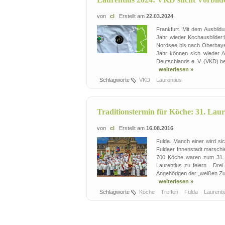
von
cl
Erstellt am
22.03.2024
Frankfurt. Mit dem Ausbild
Jahr wieder Kochausbilder
Nordsee bis nach Oberbayer
Jahr können sich wieder A
Deutschlands e. V. (VKD) be
weiterlesen »
Schlagworte
VKD
Laurentius
Traditionstermin für Köche: 31. Laur
von
cl
Erstellt am
16.08.2016
Fulda. Manch einer wird s
Fuldaer Innenstadt marschi
700 Köche waren zum 31. L
Laurentius zu feiern . Dre
Angehörigen der „weißen Zu
weiterlesen »
Schlagworte
Köche
Treffen
Fulda
Laurent