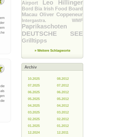
Leo Hillinger
Airport
Bord Bia Irish Food Board
Macau
Oliver Coppeneur
sem
Intergastra. WMF
der
Paprikaschoten
sem
DEUTSCHE SEE
che
Grilltipps
» Weitere Schlagworte
Archiv
10.2025
08.2012
07.2025
07.2012
die
als
06.2025
06.2012
gen
05.2025
05.2012
die
04.2025
04.2012
03.2025
03.2012
02.2025
02.2012
01.2025
01.2012
12.2024
12.2011