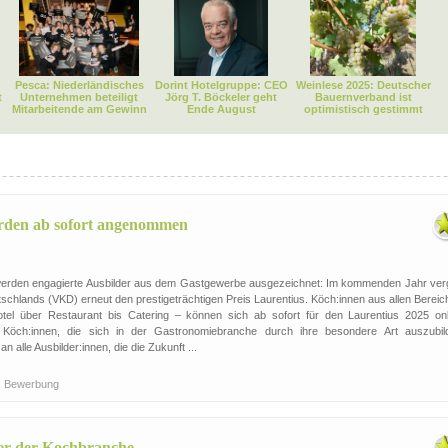
Pesca: Niederländisches
Dorint Hotelgruppe: CEO
Weinlese 2025: Deutscher
t
Unternehmen beteiligt
Jörg T. Böckeler geht
Bauernverband ist
Mitarbeitende am Gewinn
Ende August
optimistisch gestimmt
rden ab sofort angenommen
 werden engagierte Ausbilder aus dem Gastgewerbe ausgezeichnet: Im kommenden Jahr verg
chlands (VKD) erneut den prestigeträchtigen Preis Laurentius. Köch:innen aus allen Bereic
el über Restaurant bis Catering – können sich ab sofort für den Laurentius 2025 onl
Köch:innen, die sich in der Gastronomiebranche durch ihre besondere Art auszubil
an alle Ausbilder:innen, die die Zukunft ...
Bewerbung
er der Kochbranche