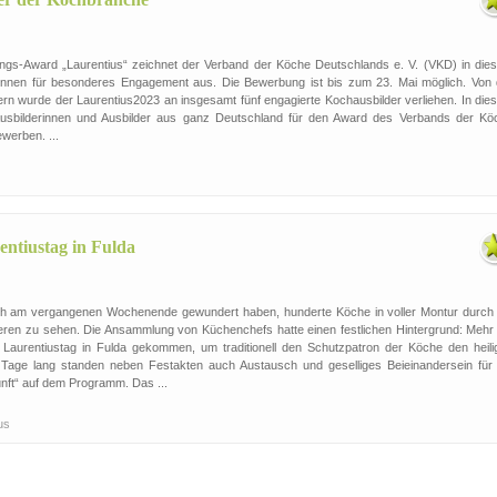
ungs-Award „Laurentius“ zeichnet der Verband der Köche Deutschlands e. V. (VKD) in die
:innen für besonderes Engagement aus. Die Bewerbung ist bis zum 23. Mai möglich. Von 
n wurde der Laurentius2023 an insgesamt fünf engagierte Kochausbilder verliehen. In die
usbilderinnen und Ausbilder aus ganz Deutschland für den Award des Verbands der Kö
werben. ...
entiustag in Fulda
ich am vergangenen Wochenende gewundert haben, hunderte Köche in voller Montur durch 
eren zu sehen. Die Ansammlung von Küchenchefs hatte einen festlichen Hintergrund: Mehr 
aurentiustag in Fulda gekommen, um traditionell den Schutzpatron der Köche den heili
i Tage lang standen neben Festakten auch Austausch und geselliges Beieinandersein für 
nft“ auf dem Programm. Das ...
ius