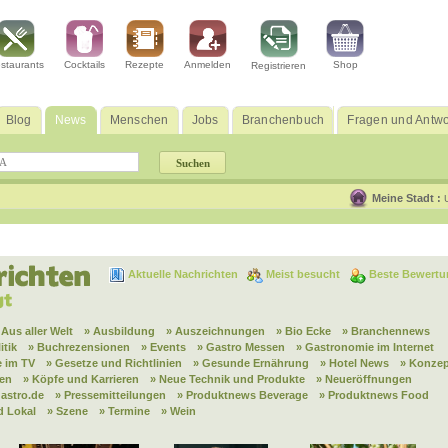
staurants
Cocktails
Rezepte
Anmelden
Shop
Registrieren
Blog
News
Menschen
Jobs
Branchenbuch
Fragen und Antwo
Meine Stadt :
Aktuelle Nachrichten
Meist besucht
Beste Bewertu
 Aus aller Welt
» Ausbildung
» Auszeichnungen
» Bio Ecke
» Branchennews
itik
» Buchrezensionen
» Events
» Gastro Messen
» Gastronomie im Internet
 im TV
» Gesetze und Richtlinien
» Gesunde Ernährung
» Hotel News
» Konzep
nen
» Köpfe und Karrieren
» Neue Technik und Produkte
» Neueröffnungen
astro.de
» Pressemitteilungen
» Produktnews Beverage
» Produktnews Food
d Lokal
» Szene
» Termine
» Wein