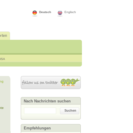
Deutsch
Englisch
rten
USA
ng
Nach Nachrichten suchen
te
Suchen
Empfehlungen