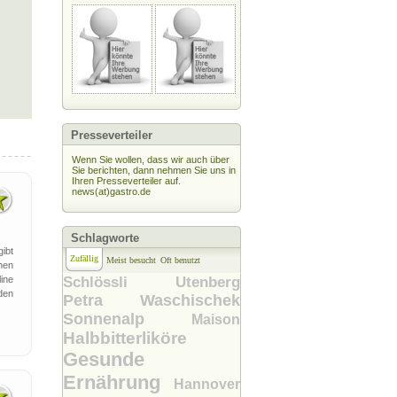
Presseverteiler
Wenn Sie wollen, dass wir auch über
Sie berichten, dann nehmen Sie uns in
Ihren Presseverteiler auf.
news(at)gastro.de
Schlagworte
ibt
Zufällig
Meist besucht
Oft benutzt
hen
ine
Schlössli Utenberg
den
Petra Waschischek
Sonnenalp
Maison
Halbbitterliköre
Gesunde
Ernährung
Hannover