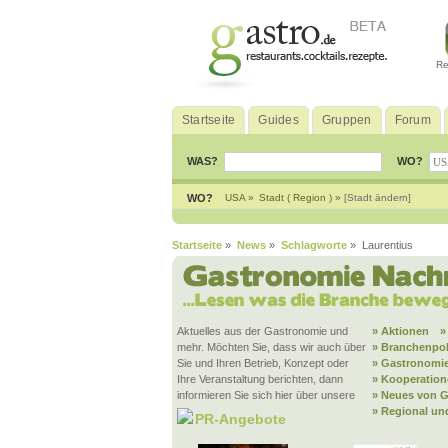
Re
Startseite
Guides
Gruppen
Forum
WAS?
WO?
WO?
USA »
Stadt ( Region ) »
[Stadt ändern]
Startseite
»
News
»
Schlagworte
» Laurentius
Aktuelles aus der Gastronomie und
» Aktionen
»
mehr. Möchten Sie, dass wir auch über
» Branchenpol
Sie und Ihren Betrieb, Konzept oder
» Gastronomie
Ihre Veranstaltung berichten, dann
» Kooperatio
informieren Sie sich hier über unsere
» Neues von G
» Regional un
PR-Angebote