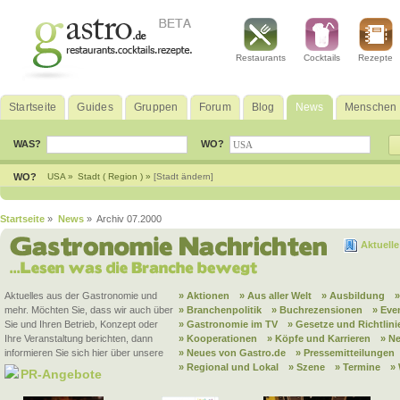
Restaurants
Cocktails
Rezepte
Startseite
Guides
Gruppen
Forum
Blog
News
Menschen
WAS?
WO?
WO?
USA »
Stadt ( Region ) »
[Stadt ändern]
Startseite
»
News
» Archiv 07.2000
Aktuell
Aktuelles aus der Gastronomie und
» Aktionen
» Aus aller Welt
» Ausbildung
mehr. Möchten Sie, dass wir auch über
» Branchenpolitik
» Buchrezensionen
» Eve
Sie und Ihren Betrieb, Konzept oder
» Gastronomie im TV
» Gesetze und Richtlini
Ihre Veranstaltung berichten, dann
» Kooperationen
» Köpfe und Karrieren
» N
informieren Sie sich hier über unsere
» Neues von Gastro.de
» Pressemitteilungen
» Regional und Lokal
» Szene
» Termine
»
PR-Angebote