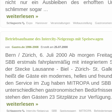
nicht nur ein Ausbleiben des erhofften U
schlimmer sogar ...
weiterlesen »
Schlagworte
Expo
Hannover
Veranstaltungen
Weltausstellung
Gastronome
Betriebsaufname des Intercity-Neigezugs mit Speisewagen
von
Gastro.de 1996-2008
Erstellt am
25.07.2000
Bern / Zürich, 6. Juli 2000 Ab morgen Freitag 
SBB erstmals fahrplanmäßig mit integriertem 
der Stecke Lausanne - Biel - Zürich- St. Gal
heißt die Gäste ein modernes, helles und freun
den Service im Zug haben MITROPA und SBB e
unterschiedlichen gastronomischen Bedürfnisse
stehen den Gästen 23 Sitzplätze zur Verfügung. 
weiterlesen »
Schlagworte
Intercity-Neigezug
SBB
Speisewagen
MITROPA
Behindertenge