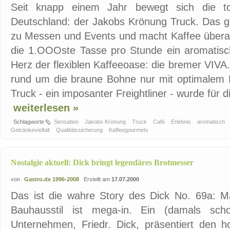
Seit knapp einem Jahr bewegt sich die t
Deutschland: der Jakobs Krönung Truck. Das gr
zu Messen und Events und macht Kaffee überal
die 1.OOOste Tasse pro Stunde ein aromatisch
Herz der flexiblen Kaffeeoase: die bremer VIVA. 
rund um die braune Bohne nur mit optimalem
Truck - ein imposanter Freightliner - wurde für di
weiterlesen »
Schlagworte
Sensation
Jakobs Krönung
Truck
Café
Erlebnis
aromatisch
Getränkevielfalt
Qualitätssicherung
Kaffeegourmets
Nostalgie aktuell: Dick bringt legendäres Brotmesser
von
Gastro.de 1996-2008
Erstellt am
17.07.2000
Das ist die wahre Story des Dick No. 69a: M
Bauhausstil ist mega-in. Ein (damals scho
Unternehmen, Friedr. Dick, präsentiert den 