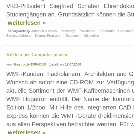
VKD-Präsident Siegfried Schaber Ehrendoktor
Studiengängen an. Grundsätzlich können die St
weiterlesen »
Schlagworte
Johnson & Wales
University
Providence
Fachkräfte
Gaststätt
Berufsausbildung
Degree-Programm
Studenten
Stipendien
Küchen per Computer planen
von
Gastro.de 1996-2008
Erstellt am
17.07.2000
WMF-Kunden, Fachplanern, Architekten und G
Wunsch ab sofort eine CD-ROM zur Verfügung, 
aktuelle Sortiment der WMF-Kaffeemaschinen u
WMF Hogatron enthält. Der Name der komfort
Edition 1/2ooo. Mit Hilfe des integrierten CA
Express können die WMF-Geräte dreidimensiona
aus allen Perspektiven betrachtet werden. Für we
weiterlesen »