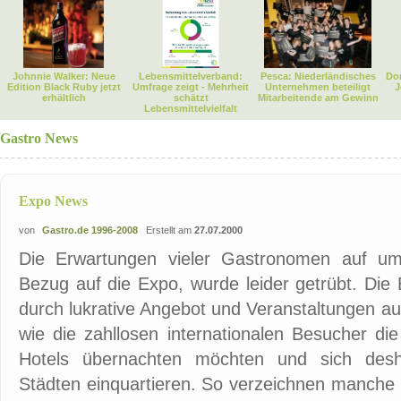
Johnnie Walker: Neue
Lebensmittelverband:
Pesca: Niederländisches
Dor
Edition Black Ruby jetzt
Umfrage zeigt - Mehrheit
Unternehmen beteiligt
J
erhältlich
schätzt
Mitarbeitende am Gewinn
Lebensmittelvielfalt
Gastro News
Expo News
von
Gastro.de 1996-2008
Erstellt am
27.07.2000
Die Erwartungen vieler Gastronomen auf um
Bezug auf die Expo, wurde leider getrübt. Di
durch lukrative Angebot und Veranstaltungen au
wie die zahllosen internationalen Besucher die
Hotels übernachten möchten und sich desh
Städten einquartieren. So verzeichnen manche 