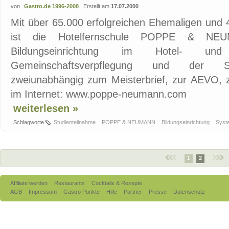
von
Gastro.de 1996-2008
Erstellt am
17.07.2000
Mit über 65.000 erfolgreichen Ehemaligen und 
ist die Hotelfernschule POPPE & NEUM
Bildungseinrichtung im Hotel- und
Gemeinschaftsverpflegung und der Sy
zweiunabhängig zum Meisterbrief, zur AEVO,
im Internet: www.poppe-neumann.com
weiterlesen »
Schlagworte
Studienteilnahme
POPPE & NEUMANN
Bildungseinrichtung
Syst
1
2
Affiliate werden
Restaurants
Cocktails & Rezepte
AGB
Impressum
Gastro Punkte
Hilfe
Partner
Presse
Datenschutz