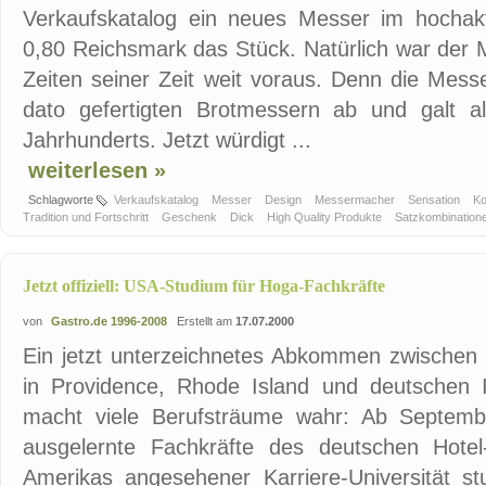
Verkaufskatalog ein neues Messer im hochaktu
0,80 Reichsmark das Stück. Natürlich war der 
Zeiten seiner Zeit weit voraus. Denn die Mess
dato gefertigten Brotmessern ab und galt a
Jahrhunderts. Jetzt würdigt ...
weiterlesen »
Schlagworte
Verkaufskatalog
Messer
Design
Messermacher
Sensation
K
Tradition und Fortschritt
Geschenk
Dick
High Quality Produkte
Satzkombination
Jetzt offiziell: USA-Studium für Hoga-Fachkräfte
von
Gastro.de 1996-2008
Erstellt am
17.07.2000
Ein jetzt unterzeichnetes Abkommen zwischen 
in Providence, Rhode Island und deutschen 
macht viele Berufsträume wahr: Ab Septemb
ausgelernte Fachkräfte des deutschen Hote
Amerikas angesehener Karriere-Universität stu