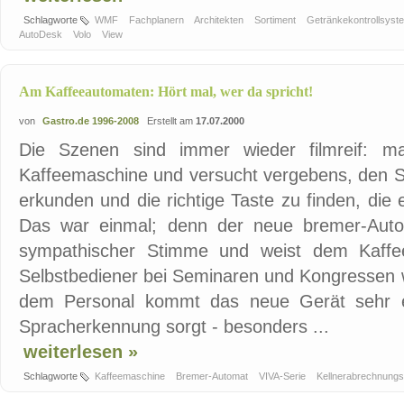
Schlagworte
WMF
Fachplanern
Architekten
Sortiment
Getränkekontrollsys
AutoDesk
Volo
View
Am Kaffeeautomaten: Hört mal, wer da spricht!
von
Gastro.de 1996-2008
Erstellt am
17.07.2000
Die Szenen sind immer wieder filmreif: man
Kaffeemaschine und versucht vergebens, den St
erkunden und die richtige Taste zu finden, die
Das war einmal; denn der neue bremer-Autom
sympathischer Stimme und weist dem Kaffee
Selbstbediener bei Seminaren und Kongressen 
dem Personal kommt das neue Gerät sehr e
Spracherkennung sorgt - besonders ...
weiterlesen »
Schlagworte
Kaffeemaschine
Bremer-Automat
VIVA-Serie
Kellnerabrechnung