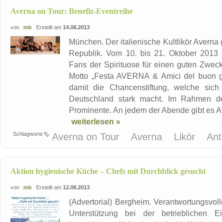
Averna on Tour: Benefiz-Eventreihe
von
mb
Erstellt am
14.08.2013
München. Der italienische Kultlikör Averna 
Republik. Vom 10. bis 21. Oktober 2013 
Fans der Spirituose für einen guten Zwec
Motto „Festa AVERNA & Amici del buon gust
damit die Chancenstiftung, welche sic
Deutschland stark macht. Im Rahmen de
Prominente. An jedem der Abende gibt es Av
weiterlesen »
Schlagworte
Averna on Tour
Averna
Likör
Ant
Aktion hygienische Küche – Chefs mit Durchblick gesucht
von
mb
Erstellt am
12.08.2013
(Advertorial) Bergheim. Verantwortungsvo
Unterstützung bei der betrieblichen E