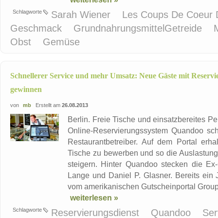
Schlagworte
Sarah Wiener
Les Coups De Coeur 
Geschmack
GrundnahrungsmittelGetreide
Obst
Gemüse
Schnellerer Service und mehr Umsatz: Neue Gäste mit Reserv
gewinnen
von
mb
Erstellt am
26.08.2013
Berlin. Freie Tische und einsatzbereites P
Online-Reservierungssystem Quandoo schaf
Restaurantbetreiber. Auf dem Portal erha
Tische zu bewerben und so die Auslastung i
steigern. Hinter Quandoo stecken die Ex
Lange und Daniel P. Glasner. Bereits ein
vom amerikanischen Gutscheinportal Groupo
weiterlesen »
Schlagworte
Reservierungsdienst
Quandoo
Ser