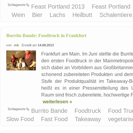
Schlagworte
Feast Portland 2013
Feast Portland
Wein
Bier
Lachs
Heilbutt
Schalentier
Burrito Bande: Foodtruck in Frankfurt
von
mb
Erstellt am
14.08.2013
Frankfurt am Main. Im Juni stellte die Burr
den ersten Foodtruck in der Mainmetropol
sich dabei an Vorbildern aus Großbritanni
schonend zubereiteten Produkten und dem 
Stufe der Produktqualität im Takeaway-
heißt es in einer Pressemitteilung des
Raum sind frisch zubereitete, hochwertige 
weiterlesen »
Schlagworte
Burrito Bande
Foodtruck
Food Tr
Slow Food
Fast Food
Takeaway
vegetari