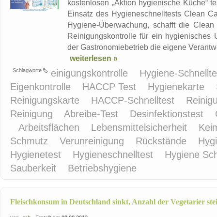
kostenlosen „Aktion hygienische Küche“ te
Einsatz des Hygieneschnelltests Clean Car
Hygiene-Überwachung, schafft die Clean
Reinigungskontrolle für ein hygienische
der Gastronomiebetrieb die eigene Verantwo
weiterlesen »
Schlagworte
einigungskontrolle
Hygiene-Schnellt
Eigenkontrolle
HACCP Test
Hygienekarte
Reinigungskarte
HACCP-Schnelltest
Reinig
Reinigung
Abreibe-Test
Desinfektionstest
Arbeitsflächen
Lebensmittelsicherheit
Kei
Schmutz
Verunreinigung
Rückstände
Hyg
Hygienetest
Hygieneschnelltest
Hygiene Sch
Sauberkeit
Betriebshygiene
Fleischkonsum in Deutschland sinkt, Anzahl der Vegetarier ste