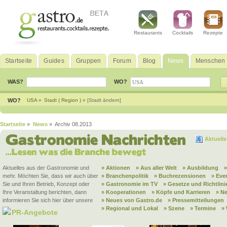
Restaurants
Cocktails
Rezepte
Startseite
Guides
Gruppen
Forum
Blog
News
Menschen
WAS?
WO?
WO?
USA »
Stadt ( Region ) »
[Stadt ändern]
Startseite
»
News
» Archiv 08.2013
Aktuell
Aktuelles aus der Gastronomie und
» Aktionen
» Aus aller Welt
» Ausbildung
mehr. Möchten Sie, dass wir auch über
» Branchenpolitik
» Buchrezensionen
» Eve
Sie und Ihren Betrieb, Konzept oder
» Gastronomie im TV
» Gesetze und Richtlini
Ihre Veranstaltung berichten, dann
» Kooperationen
» Köpfe und Karrieren
» N
informieren Sie sich hier über unsere
» Neues von Gastro.de
» Pressemitteilungen
» Regional und Lokal
» Szene
» Termine
»
PR-Angebote