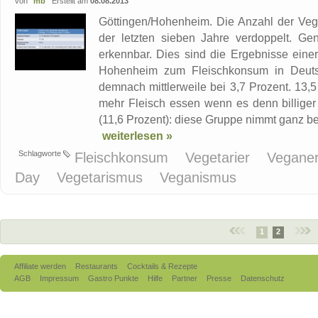
von
mb
Erstellt am
08.08.2013
Göttingen/Hohenheim. Die Anzahl der Vege
der letzten sieben Jahre verdoppelt. Gen
erkennbar. Dies sind die Ergebnisse einer
Hohenheim zum Fleischkonsum in Deutsch
demnach mittlerweile bei 3,7 Prozent. 13,
mehr Fleisch essen wenn es denn billiger 
(11,6 Prozent): diese Gruppe nimmt ganz be
weiterlesen »
Schlagworte
Fleischkonsum
Vegetarier
Vegane
Day
Vegetarismus
Veganismus
1
2
Affiliate werden
Restaurants
Cocktails & Rezepte
AGB
Impressum
Gastro Punkte
Hilfe
Partner
Presse
Datenschutz