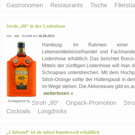
Gastronomen
Restaurants
Tische
Filetst
Stroh „80“ in der Lodenhose
von
mb
Erstellt am
16.08.2013
Hamburg. Im Rahmen einer ak
Lebensmitteleinzelhandel und Fachhandel 
Lodenhose erhältlich. Das berichtet Borco-
Mittels der zünftigen Lodenhose will man den
Schnapses unterstreichen. Mit dem Hochpr
Stroh-Orange sollte der Hüttengaudi in d
im Wege stehen. Die Aktionsware gibt es auf
weiterlesen »
Schlagworte
Stroh „80“
Onpack-Promotion
Str
Cocktails
Longdrinks
„Clubsenf“ ist ab sofort bundesweit erhältlich