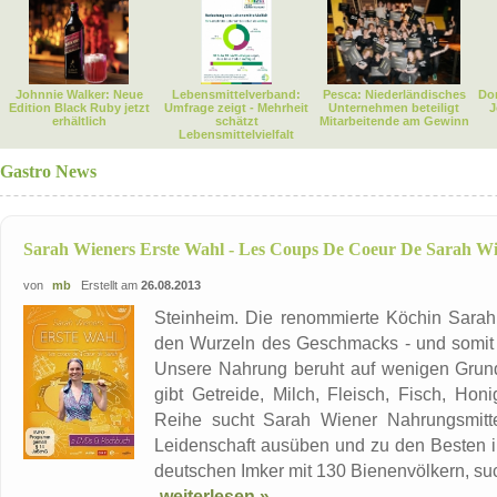
Johnnie Walker: Neue
Lebensmittelverband:
Pesca: Niederländisches
Dor
Edition Black Ruby jetzt
Umfrage zeigt - Mehrheit
Unternehmen beteiligt
J
erhältlich
schätzt
Mitarbeitende am Gewinn
Lebensmittelvielfalt
Gastro News
Sarah Wieners Erste Wahl - Les Coups De Coeur De Sarah W
von
mb
Erstellt am
26.08.2013
Steinheim. Die renommierte Köchin Sarah
den Wurzeln des Geschmacks - und somit 
Unsere Nahrung beruht auf wenigen Grundz
gibt Getreide, Milch, Fleisch, Fisch, Hon
Reihe sucht Sarah Wiener Nahrungsmittel
Leidenschaft ausüben und zu den Besten ihr
deutschen Imker mit 130 Bienenvölkern, su
weiterlesen »