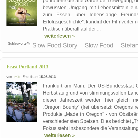
porträtierte die alte Garde der Bewegung, di
bewussten Umgang mit Lebensmitteln einset
zum Essen, über lebenslange Freunds
Erfolgsgeschichte“, kündigt der Filmverleih 
Praktisch überall auf der ...
weiterlesen »
Schlagworte
Slow Food Story
Slow Food
Stefa
Feast Portland 2013
von
mb
Erstellt am
15.08.2013
Frankfurt am Main. Der US-Bundesstaat O
Herbst aufgrund von stimmungsvollen Lands
dieser Jahreszeit werden hier gleich m
„Oregon Bounty“ (frei übersetzt: Oregons 
Produkte „Made in Oregon“ - von Obstbrä
verschiedensten Speisen. Dies berichtet „T
Fokus steht insbesondere die Veranstaltung 
weiterlesen »