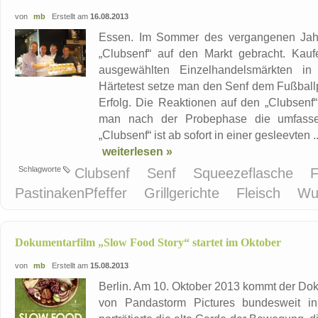
von
mb
Erstellt am
16.08.2013
Essen. Im Sommer des vergangenen Jahr
„Clubsenf“ auf den Markt gebracht. Kau
ausgewählten Einzelhandelsmärkten in 
Härtetest setze man den Senf dem Fußball
Erfolg. Die Reaktionen auf den „Clubsenf“
man nach der Probephase die umfassen
„Clubsenf“ ist ab sofort in einer gesleevten ..
weiterlesen »
Schlagworte
Clubsenf
Senf
Squeezeflasche
F
PastinakenPfeffer
Grillgerichte
Fleisch
Wu
Dokumentarfilm „Slow Food Story“ startet im Oktober
von
mb
Erstellt am
15.08.2013
Berlin. Am 10. Oktober 2013 kommt der Dok
von Pandastorm Pictures bundesweit in