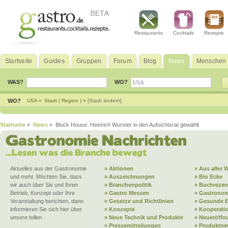
Restaurants
Cocktails
Rezepte
Startseite
Guides
Gruppen
Forum
Blog
News
Menschen
WAS?
WO?
WO?
USA »
Stadt ( Region ) »
[Stadt ändern]
Startseite
»
News
» Block House: Heinrich Wurster in den Aufsichtsrat gewählt
Aktuelles aus der Gastronomie
» Aktionen
» Aus aller W
und mehr. Möchten Sie, dass
» Auszeichnungen
» Bio Ecke
wir auch über Sie und Ihren
» Branchenpolitik
» Buchrezen
Betrieb, Konzept oder Ihre
» Gastro Messen
» Gastronom
Veranstaltung berichten, dann
» Gesetze und Richtlinien
» Gesunde 
informieren Sie sich hier über
» Konzepte
» Kooperati
unsere tollen
» Neue Technik und Produkte
» Neueröffn
» Pressemitteilungen
» Produktne