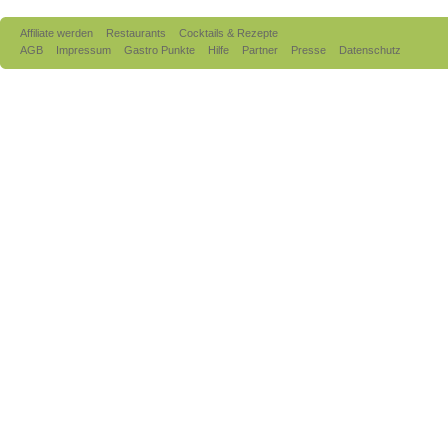
Affiliate werden
Restaurants
Cocktails & Rezepte
AGB
Impressum
Gastro Punkte
Hilfe
Partner
Presse
Datenschutz