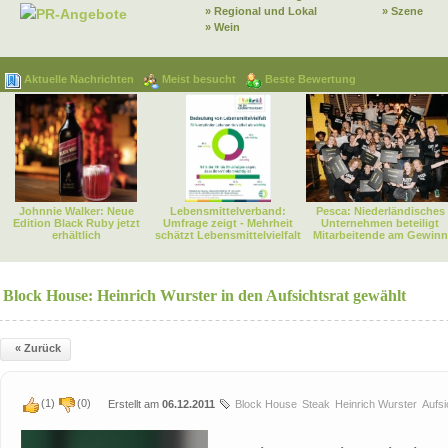
» Regional und Lokal
» Szene
PR-Angebote
» Wein
Aktuelle Nachrichten
Meist besucht
Beste Bewertung
Johnnie Walker: Neue
Lebensmittelverband:
Pesca: Niederländisches
Edition Black Ruby jetzt
Umfrage zeigt - Mehrheit
Unternehmen beteiligt
erhältlich
schätzt Lebensmittelvielfalt
Mitarbeitende am Gewinn
Block House: Heinrich Wurster in den Aufsichtsrat gewählt
« Zurück
(
1
)
(
0
)
Erstellt am
06.12.2011
Block House
Steak
Heinrich Wurster
Aufsi