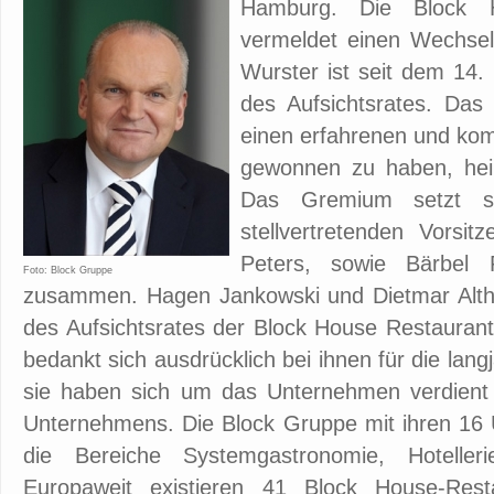
Hamburg. Die Block H
vermeldet einen Wechsel
Wurster ist seit dem 14
des Aufsichtsrates. Das
einen erfahrenen und k
gewonnen zu haben, heiß
Das Gremium setzt s
stellvertretenden Vorsit
Peters, sowie Bärbel Pe
Foto: Block Gruppe
zusammen. Hagen Jankowski und Dietmar Althof
des Aufsichtsrates der Block House Restauran
bedankt sich ausdrücklich bei ihnen für die langj
sie haben sich um das Unternehmen verdient 
Unternehmens. Die Block Gruppe mit ihren 16 U
die Bereiche Systemgastronomie, Hotelleri
Europaweit existieren 41 Block House-Rest