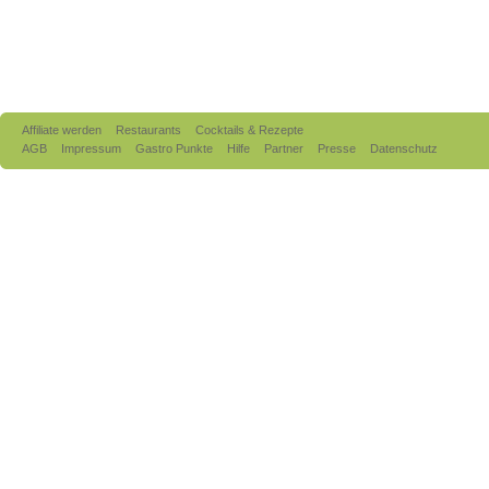
Affiliate werden
Restaurants
Cocktails & Rezepte
AGB
Impressum
Gastro Punkte
Hilfe
Partner
Presse
Datenschutz