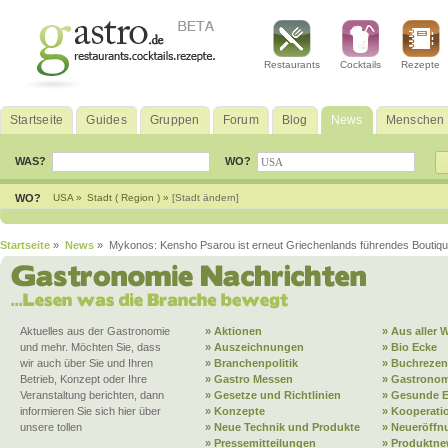
Restaurants
Cocktails
Rezepte
Startseite
Guides
Gruppen
Forum
Blog
News
Menschen
WAS?
WO?
WO?
USA »
Stadt ( Region ) »
[Stadt ändern]
Startseite
»
News
» Mykonos: Kensho Psarou ist erneut Griechenlands führendes Boutiqu
Aktuelles aus der Gastronomie
» Aktionen
» Aus aller W
und mehr. Möchten Sie, dass
» Auszeichnungen
» Bio Ecke
wir auch über Sie und Ihren
» Branchenpolitik
» Buchrezen
Betrieb, Konzept oder Ihre
» Gastro Messen
» Gastronom
Veranstaltung berichten, dann
» Gesetze und Richtlinien
» Gesunde 
informieren Sie sich hier über
» Konzepte
» Kooperati
unsere tollen
» Neue Technik und Produkte
» Neueröffn
» Pressemitteilungen
» Produktne