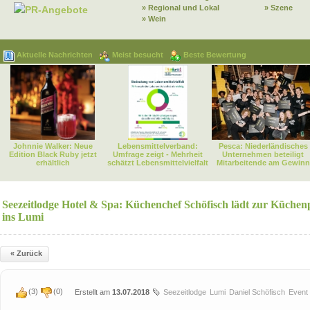
» Regional und Lokal
» Szene
PR-Angebote
» Wein
Aktuelle Nachrichten
Meist besucht
Beste Bewertung
Johnnie Walker: Neue
Lebensmittelverband:
Pesca: Niederländisches
Edition Black Ruby jetzt
Umfrage zeigt - Mehrheit
Unternehmen beteiligt
erhältlich
schätzt Lebensmittelvielfalt
Mitarbeitende am Gewinn
Seezeitlodge Hotel & Spa: Küchenchef Schöfisch lädt zur Küchen
ins Lumi
« Zurück
(
3
)
(
0
)
Erstellt am
13.07.2018
Seezeitlodge
Lumi
Daniel Schöfisch
Event