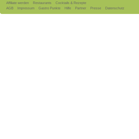
Affiliate werden
Restaurants
Cocktails & Rezepte
AGB
Impressum
Gastro Punkte
Hilfe
Partner
Presse
Datenschutz