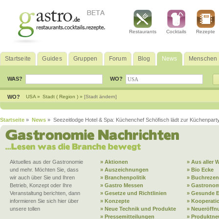
Restaurants
Cocktails
Rezepte
Startseite
Guides
Gruppen
Forum
Blog
News
Menschen
WAS?
WO?
WO?
USA »
Stadt ( Region ) »
[Stadt ändern]
Startseite
»
News
» Seezeitlodge Hotel & Spa: Küchenchef Schöfisch lädt zur Küchenparty
Aktuelles aus der Gastronomie
» Aktionen
» Aus aller W
und mehr. Möchten Sie, dass
» Auszeichnungen
» Bio Ecke
wir auch über Sie und Ihren
» Branchenpolitik
» Buchrezen
Betrieb, Konzept oder Ihre
» Gastro Messen
» Gastronom
Veranstaltung berichten, dann
» Gesetze und Richtlinien
» Gesunde 
informieren Sie sich hier über
» Konzepte
» Kooperati
unsere tollen
» Neue Technik und Produkte
» Neueröffn
» Pressemitteilungen
» Produktne